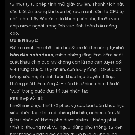
từ một tỷ tỷ phép tính mỗi giây trở lên. Thành tích này
đặc biệt ấn tượng khi toàn bộ sức mạnh đến từ CPU tự
chủ, cho thấy Bắc Kinh đã không còn phụ thuộc vào
chip nước ngoài trong lĩnh vực tính toán hiệu năng
cao.
Ưu & Nhược:
Điểm mạnh lớn nhất của LineShine là khả năng
tự chủ
bán dẫn hoàn toàn
, minh chứng rằng lệnh kiểm soát
xuất khẩu chip của Mỹ không còn là rào cản tuyệt đối
với Trung Quốc. Tuy nhiên, cần lưu ý rằng TOP500 đo
lường sức mạnh tính toán khoa học truyền thống,
không phải hiệu năng AI – nên LineShine chưa hẳn là
"vua" trong cuộc đua trí tuệ nhân tạo.
Phù hợp với ai:
LineShine được thiết kế phục vụ các bài toán khoa học
siêu phức tạp như mô phỏng khí hậu, nghiên cứu vật
lý hạt nhân và khám phá dược phẩm – không phải
thiết bị thương mại. Với người dùng phổ thông, sự kiện
này mang ý nghĩa địa chính trị lớn hơn là ứng dụng