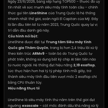
Ngày 23/6/2026, bảng xếp hạng TOP500 – thước đo uy
tín nhất về sức mạnh siêu máy tính toàn cầu – chính
thức gọi tên
LineShine
của Trung Quốc là hệ thống
nhanh nhất thế giới, soán ngôi El Capitan của Mỹ. Đây
là lần đầu tiên kể từ năm 2023, Trung Quốc quay lại vị
trí dẫn đầu danh giá này.
Cấu hình nổi bật:
LineShine được đặt tại
Trung tâm Siêu máy tính
Quốc gia Thâm Quyến
, trang bị hơn 2,4 triệu lõi xử lý
theo kiến trúc
ARMv9
– toàn bộ do Trung Quốc tự
phát triển, không sử dụng bất kỳ chip AI tiên tiến nào
từ nước ngoài. Hệ thống đạt hiệu năng
2,19 exaflop
,
tức thực hiện hơn hai tỷ tỷ phép tính mỗi giây, trở
thành siêu máy tính đầu tiên vượt mốc 2 exaflop chỉ
bằng CPU thuần túy.
Hiệu năng thực tế
LineShine là siêu máy tính thứ năm trên thế giới đạt
ngưỡng
exascale
– cột mốc đánh dấu khả năng xử lý