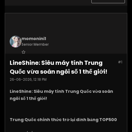
momonini1
Senior Member
Join Date:
Apr 2026
LineShine: Siêu máy tính Trung
#1
Posts:
5399
Quốc vừa soán ngôi số 1 thế giới!
26-06-2026, 12:18 PM
LineShine: Siêu máy tính Trung Quốc vừa soán
ngôi số 1 thế giới!
Trung Quốc chính thức trở lại đỉnh bảng TOP500