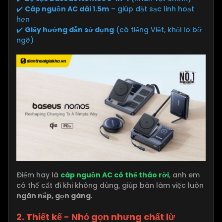
✔️
Cáp nguồn AC dài 1.5m
– giúp đặt sạc linh hoạt
hơn
✔️
Giấy hướng dẫn sử dụng
(có tiếng Việt, khỏi lo bỡ
ngỡ)
Điểm hay là
cáp nguồn AC có thể tháo rời
, anh em
có thể cất đi khi không dùng, giúp bàn làm việc luôn
ngăn nắp, gọn gàng
.
2. Thiết kế - Nhỏ gọn nhưng chất lừ