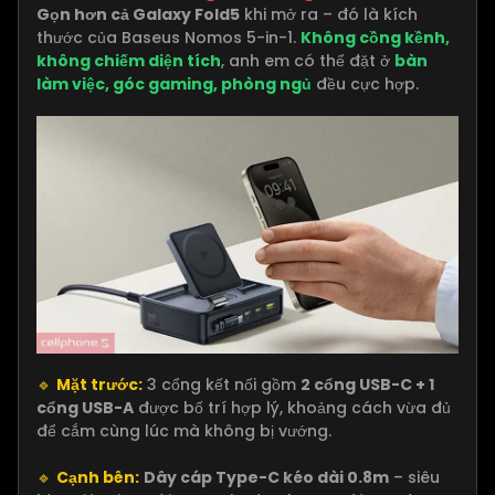
Gọn hơn cả Galaxy Fold5
khi mở ra – đó là kích
thước của Baseus Nomos 5-in-1.
Không cồng kềnh,
không chiếm diện tích
, anh em có thể đặt ở
bàn
làm việc, góc gaming, phòng ngủ
đều cực hợp.
🔹
Mặt trước:
3 cổng kết nối gồm
2 cổng USB-C + 1
cổng USB-A
được bố trí hợp lý, khoảng cách vừa đủ
để cắm cùng lúc mà không bị vướng.
🔹
Cạnh bên:
Dây cáp Type-C kéo dài 0.8m
– siêu