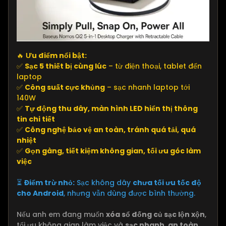
🔥
Ưu điểm nổi bật:
✅
Sạc 5 thiết bị cùng lúc
– từ điện thoại, tablet đến
laptop
✅
Công suất cực khủng
– sạc nhanh laptop tới
140W
✅
Tự động thu dây, màn hình LED hiển thị thông
tin chi tiết
✅
Công nghệ bảo vệ an toàn, tránh quá tải, quá
nhiệt
✅
Gọn gàng, tiết kiệm không gian, tối ưu góc làm
việc
⏳
Điểm trừ nhỏ:
Sạc không dây
chưa tối ưu tốc độ
cho Android
, nhưng vẫn dùng được bình thường.
Nếu anh em đang muốn
xóa sổ đống củ sạc lộn xộn
,
tối ưu không gian làm việc và
sạc nhanh, an toàn