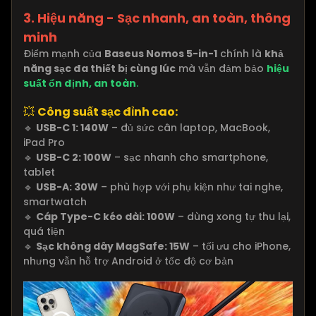
3. Hiệu năng - Sạc nhanh, an toàn, thông
minh
Điểm mạnh của
Baseus Nomos 5-in-1
chính là
khả
năng sạc đa thiết bị cùng lúc
mà vẫn đảm bảo
hiệu
suất ổn định, an toàn
.
💥
Công suất sạc đỉnh cao:
🔹
USB-C 1: 140W
– đủ sức cân laptop, MacBook,
iPad Pro
🔹
USB-C 2: 100W
– sạc nhanh cho smartphone,
tablet
🔹
USB-A: 30W
– phù hợp với phụ kiện như tai nghe,
smartwatch
🔹
Cáp Type-C kéo dài: 100W
– dùng xong tự thu lại,
quá tiện
🔹
Sạc không dây MagSafe: 15W
– tối ưu cho iPhone,
nhưng vẫn hỗ trợ Android ở tốc độ cơ bản