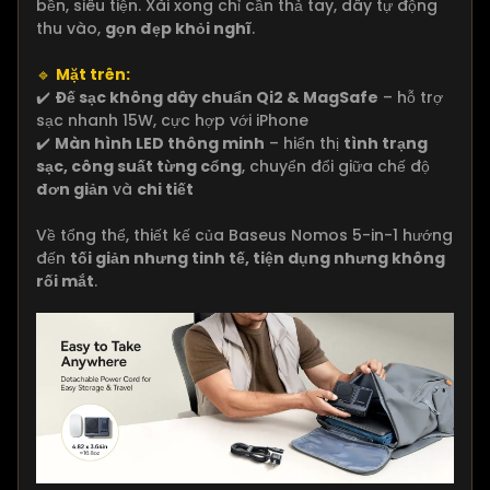
bền, siêu tiện. Xài xong chỉ cần thả tay, dây tự động
thu vào,
gọn đẹp khỏi nghĩ
.
🔹
Mặt trên:
✔️
Đế sạc không dây chuẩn Qi2 & MagSafe
– hỗ trợ
sạc nhanh 15W, cực hợp với iPhone
✔️
Màn hình LED thông minh
– hiển thị
tình trạng
sạc, công suất từng cổng
, chuyển đổi giữa chế độ
đơn giản
và
chi tiết
Về tổng thể, thiết kế của Baseus Nomos 5-in-1 hướng
đến
tối giản nhưng tinh tế, tiện dụng nhưng không
rối mắt
.