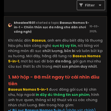
Filter
khoalee1501
started a topic
Baseus Nomos 5-
10-03-
in-1 – Chiến thần sạc đa năng cho dân chơi
2025,
công nghệ
11:22 AM
Khi nhắc đến
Baseus
, anh em đều biết đây là thương
hiệu phụ kiện công nghệ
cực kỳ uy tín
, nổi tiếng với
những món đồ sạc
chất lượng, bền bỉ
và luôn bắt kịp
xu hướng. Mới đây, hãng đã tung ra
Baseus Nomos
5-in-1
, một bộ sạc để bàn
đa năng
, gói gọn mọi nhu
cầu sạc thiết bị chỉ trong
một sản phẩm duy nhất
.
1. Mở hộp - Đã mắt ngay từ cái nhìn đầu
tiên
Baseus Nomos 5-in-1
được đóng gói cực kỳ chỉn
chu, hộp ngoài
in đầy đủ thông tin sản phẩm
, hình
ảnh trực quan, thông số kỹ thuật và cả các chứng
nhận chất lượng. Bên trong hộp gồm:
✔️
Bộ sạc Baseus Nomos 5-in-1
(nhân vật chính)