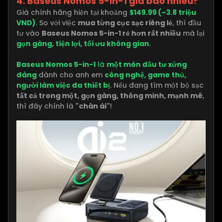
4. Baseus Nomos 5-in-1 giá bao nhiêu?
Giá chính hãng hiện tại khoảng
$149.99 (~3.8 triệu
VND)
.
So với việc
mua từng cục sạc riêng lẻ
, thì đầu
tư vào
Baseus Nomos 5-in-1 rẻ hơn rất nhiều
mà lại
gọn gàng, tiện lợi, tối ưu không gian
.
Baseus Nomos 5-in-1
là
một món đầu tư xứng
đáng
dành cho anh em
công nghệ, game thủ,
người làm việc đa thiết bị
. Nếu đang tìm một bộ sạc
tất cả trong một, gọn gàng, thông minh, mạnh mẽ
,
thì đây chính là
"chân ái"
!