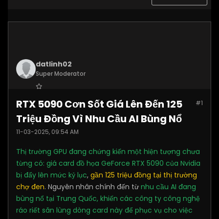
datlinh02
Super Moderator
Join Date:
Jan 2025
RTX 5090 Cơn Sốt Giá Lên Đến 125
#1
Posts:
7876
Triệu Đồng Vì Nhu Cầu AI Bùng Nổ
11-03-2025, 09:54 AM
Thị trường GPU đang chứng kiến một hiện tượng chưa
từng có: giá card đồ họa GeForce RTX 5090 của Nvidia
bị đẩy lên mức kỷ lục
,
gần 125 triệu đồng tại thị trường
chợ đen
. Nguyên nhân chính đến từ
nhu cầu AI đang
bùng nổ tại Trung Quốc, khiến các công ty công nghệ
ráo riết săn lùng dòng card này để phục vụ cho việc