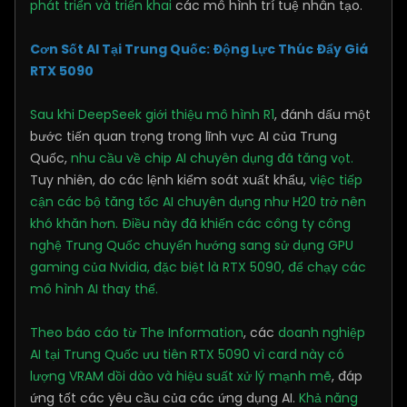
phát triển và triển khai
các mô hình trí tuệ nhân tạo.
Cơn Sốt AI Tại Trung Quốc: Động Lực Thúc Đẩy Giá
RTX 5090
Sau khi DeepSeek giới thiệu mô hình R1
, đánh dấu một
bước tiến quan trọng trong lĩnh vực AI của Trung
Quốc,
nhu cầu về chip AI chuyên dụng đã tăng vọt.
Tuy nhiên, do các lệnh kiểm soát xuất khẩu,
việc tiếp
cận các bộ tăng tốc AI chuyên dụng như H20 trở nên
khó khăn hơn.
Điều này đã khiến các công ty công
nghệ Trung Quốc chuyển hướng sang sử dụng GPU
gaming của Nvidia, đặc biệt là RTX 5090, để chạy các
mô hình AI thay thế.
Theo báo cáo từ The Information
, các
doanh nghiệp
AI tại Trung Quốc ưu tiên RTX 5090 vì card này có
lượng VRAM dồi dào và hiệu suất xử lý mạnh mẽ
, đáp
ứng tốt các yêu cầu của các ứng dụng AI.
Khả năng