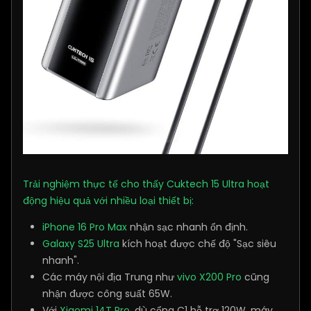
Trải nghiệm thực tế cho thấy Cuktech 15 Ultra hoạt
động hiệu quả với nhiều loại thiết bị:
iPhone 16 Pro Max
nhận sạc nhanh ổn định.
Galaxy S25 Ultra
kích hoạt được chế độ "Sạc siêu
nhanh".
Các máy nội địa Trung như
vivo X200 Pro
cũng
nhận được công suất 65W.
Với
Xiaomi 14T Pro
, dù cổng C1 hỗ trợ 120W, máy