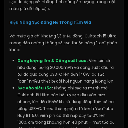
sạc đa dạng với những tính năng ấn tượng trong một
mức giá dễ tiếp cận.
Hiệu Năng Sạc Đáng Nể Trong Tầm Giá
Với mức giá chỉ khoảng 1,3 triệu đồng, Cuktech 15 Ultra
mang đến những thông số sạc thuộc hàng "top" phân
khúc:
Dung lượng lớn & Công suất cao:
Viên pin sở
hữu dung lượng 20.000mAh và công suất đầu ra
tối đa qua cổng USB-C lên đến 140W, đủ sức
"cân" nhiều thiết bị đòi hỏi nguồn năng lượng lớn.
Sạc vào siêu tốc
:
Không chỉ sạc ra mạnh mẽ,
Cuktech 15 Ultra còn hỗ trợ sạc đầu vào cực
nhanh, lên đến 165W khi sử dụng đồng thời cả hai
cổng USB-C. Theo thử nghiệm từ kênh YouTube
Huy BT 5.0, viên pin có thể nạp đầy từ 0% lên
100% chỉ trong khoảng hơn 40 phút – một tốc độ