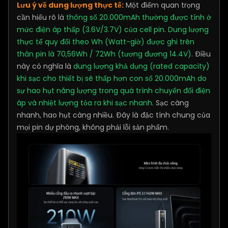
Lưu ý về dung lượng thực tế:
Một điểm quan trọng
cần hiểu rõ là
thông số 20.000mAh thường được tính ở
mức điện áp thấp (3.6V/3.7V) của cell pin
.
Dung lượng
thực tế quy đổi theo Wh (Watt-giờ) được ghi trên
thân pin là 70,56Wh / 72Wh (tương đương 14.4V)
. Điều
này có nghĩa là
dung lượng khả dụng (rated capacity)
khi sạc cho thiết bị sẽ thấp hơn con số 20.000mAh do
sự hao hụt năng lượng trong quá trình chuyển đổi điện
áp và nhiệt lượng tỏa ra khi sạc nhanh
. Sạc càng
nhanh, hao hụt càng nhiều. Đây là đặc tính chung của
mọi pin dự phòng, không phải lỗi sản phẩm.