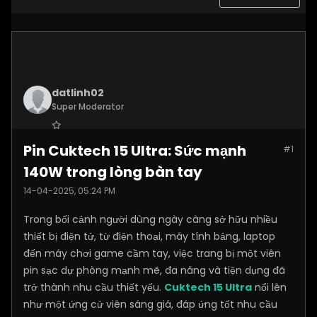
datlinh02
Super Moderator
Join Date:
Jan 2025
Pin Cuktech 15 Ultra: Sức mạnh
#1
Posts:
7876
140W trong lòng bàn tay
14-04-2025, 05:24 PM
Trong bối cảnh người dùng ngày càng sở hữu nhiều
thiết bị điện tử, từ điện thoại, máy tính bảng, laptop
đến máy chơi game cầm tay, việc trang bị một viên
pin sạc dự phòng mạnh mẽ, đa năng và tiện dụng đã
trở thành nhu cầu thiết yếu.
Cuktech 15 Ultra
nổi lên
như một ứng cử viên sáng giá, đáp ứng tốt nhu cầu