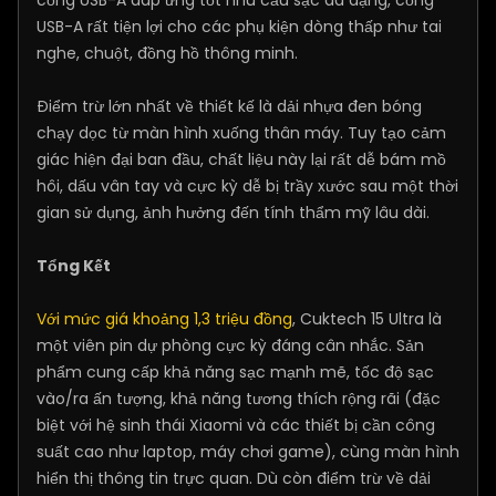
USB-A rất tiện lợi cho các phụ kiện dòng thấp như tai
nghe, chuột, đồng hồ thông minh.
Điểm trừ lớn nhất về thiết kế là dải nhựa đen bóng
chạy dọc từ màn hình xuống thân máy. Tuy tạo cảm
giác hiện đại ban đầu, chất liệu này lại rất dễ bám mồ
hôi, dấu vân tay và cực kỳ dễ bị trầy xước sau một thời
gian sử dụng, ảnh hưởng đến tính thẩm mỹ lâu dài.
Tổng Kết
Với mức giá khoảng 1,3 triệu đồng
, Cuktech 15 Ultra là
một viên pin dự phòng cực kỳ đáng cân nhắc. Sản
phẩm cung cấp khả năng sạc mạnh mẽ, tốc độ sạc
vào/ra ấn tượng, khả năng tương thích rộng rãi (đặc
biệt với hệ sinh thái Xiaomi và các thiết bị cần công
suất cao như laptop, máy chơi game), cùng màn hình
hiển thị thông tin trực quan. Dù còn điểm trừ về dải