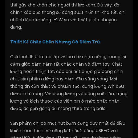
thể gây khó khăn cho người thị lực kém. Dù vậy, độ
chính xác của thông số công suất hiển thị khá tốt, chỉ
chênh lệch khoảng 1-2W so với thiết bị đo chuyên
dụng.
Thiết Kế Chắc Chắn Nhưng Có Điểm Trừ
Cuktech 15 Ultra có lớp vỏ làm từ nhựa cứng, mang lại
cảm giác cầm nắm rất chắc chắn và đầm tay. Chất
lượng hoàn thiện tốt, các chi tiết được gia công chỉn
chu, sản phẩm đứng hay nằm đều vững vàng. Mọi
thông tin cần thiết về chuẩn sạc, dung lượng Wh đều
được in rõ ràng. Với dung lượng và công suất lớn, trọng
lượng và kích thước của viên pin ở mức chấp nhận
được, đủ gọn gàng để mang theo trong balo.
Sản phẩm chỉ có một nút bấm cứng duy nhất để điều
khiển màn hình. Về cổng kết nối, 2 cổng USB-C và 1
cổng USB-A đáp ứng tốt nhu cầu sạc đa dạng, cổng