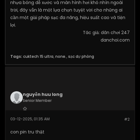
nhựa bóng dễ xước và màn hình hơi khó nhìn ngoài
trời, đây vẫn là một lựa chọn tuyệt vời cho những ai
cần một giải pháp sạc đa năng, hiệu suất cao và tiện
lợi.
​Tác giả: dân chơi 247
danchoi.com
Tags:
cuktech 15 ultra
,
none.
,
sạc dự phòng
nguyễn huu long
Senior Member
Join Date:
Dec 2025
03-12-2025, 01:35 AM
#2
Posts:
109
con pin tru thật