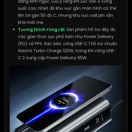
đáng kinh ngạc. Lưu ý rằng khi sạc vào ở công
suất cao, nhiệt độ khu vực gần màn hình có thể
lên tới gần 50 độ C, nhưng khu vực cell pin vẫn
khá mát mẻ.
Tương thích rộng rãi:
Sản phẩm hỗ trợ đầy đủ
các giao thức sạc phổ biến như Power Delivery
(PD) và PPS. Đặc biệt, cổng USB-C 1 hỗ trợ chuẩn
Xiaomi Turbo Charge 120W, trong khi cổng USB-
C 2 cung cấp Power Delivery 65W.