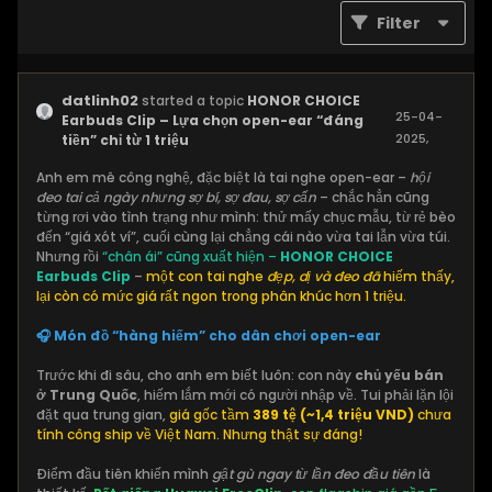
Filter
datlinh02
started a topic
HONOR CHOICE
25-04-
Earbuds Clip – Lựa chọn open-ear “đáng
2025,
tiền” chỉ từ 1 triệu
10:12 AM
Anh em mê công nghệ, đặc biệt là tai nghe open-ear –
hội
đeo tai cả ngày nhưng sợ bí, sợ đau, sợ cấn
– chắc hẳn cũng
từng rơi vào tình trạng như mình: thử mấy chục mẫu, từ rẻ bèo
đến “giá xót ví”, cuối cùng lại chẳng cái nào vừa tai lẫn vừa túi.
Nhưng rồi
“chân ái” cũng xuất hiện –
HONOR CHOICE
Earbuds Clip
–
một con tai nghe
đẹp, dị và đeo đã
hiếm thấy,
lại còn có mức giá rất ngon trong phân khúc hơn 1 triệu.
🎧 Món đồ “hàng hiếm” cho dân chơi open-ear
Trước khi đi sâu, cho anh em biết luôn: con này
chủ yếu bán
ở Trung Quốc
, hiếm lắm mới có người nhập về. Tui phải lặn lội
đặt qua trung gian,
giá gốc tầm
389 tệ (~1,4 triệu VND)
chưa
tính công ship về Việt Nam. Nhưng thật sự đáng!
Điểm đầu tiên khiến mình
gật gù ngay từ lần đeo đầu tiên
là