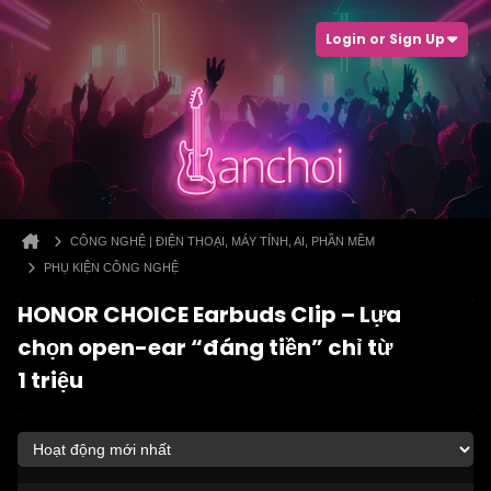
Login or Sign Up
CÔNG NGHỆ | ĐIỆN THOẠI, MÁY TÍNH, AI, PHẦN MỀM
PHỤ KIỆN CÔNG NGHỆ
HONOR CHOICE Earbuds Clip – Lựa
chọn open-ear “đáng tiền” chỉ từ
1 triệu