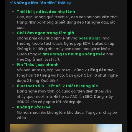
✅ Những điểm “ăn tiền
” thật sự
Thiết kế ộc đáo, đeo nhẹ tênh
Gọn, đẹp, không quá “techie”, đeo vào như phụ kiện thời
trang. Nhìn xa không ai biết đang đeo tai nghe đâu, rất
cool.
Chất âm ngon trong tầm giá
Không phải kiểu audiophile nhưng
bass đủ lực
, mid
thoáng, treble tách bạch. Nghe pop, EDM, ballad ổn áp.
Không bị bí tiếng như mấy con open-ear giá rẻ khác.
Quan trọng là
âm lượng to nhưng không mé
o
như
FreeClip (mình test rồi).
Pin “trâu”, sạc nhanh
Mỗi bên 45mAh, hộp 500mAh – dùng
7 tiếng liên tục
,
tổng hơn
36 tiếng
với hộp. Cần gấp? Cắm 10 phút, nghe
được 2 tiếng. Quá tiện!
Bluetooth 5.3 – Kết nối 2 thiết bị cùng lúc
Đang nghe máy tính, có cuộc gọi trên điện thoại vẫn
nhảy qua mượt mà. Hỗ trợ cả AAC lẫn SBC. Dùng máy
HONOR còn có popup kết nối đẹp xịn.
Kháng nước IP54
Mồ hôi, mưa nhẹ không làm khó được. Tập gym, chạy bộ
vô tư.