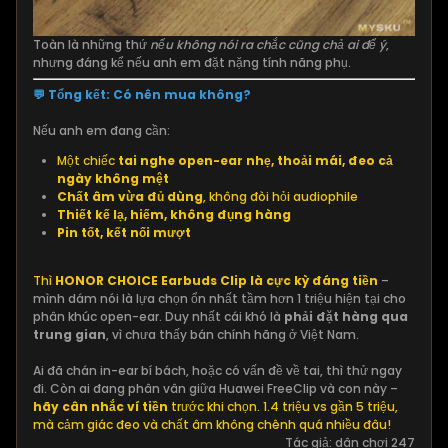
Toàn là những thứ
nếu không nói ra chắc cũng chả ai để ý
,
nhưng đáng kể nếu anh em đặt nặng tính năng phụ.
💬 Tổng kết: Có nên mua không?
Nếu anh em đang cần:
Một chiếc
tai nghe open-ear nhẹ, thoải mái, đeo cả
ngày không mệt
Chất âm vừa đủ dùng
, không đòi hỏi audiophile
Thiết kế lạ, hiếm, không đụng hàng
Pin tốt, kết nối mượt
Thì
HONOR CHOICE Earbuds Clip là cực kỳ đáng tiền
–
mình dám nói là lựa chọn ổn nhất tầm hơn 1 triệu hiện tại cho
phân khúc open-ear. Duy nhất cái khó là
phải đặt hàng qua
trung gian
, vì chưa thấy bán chính hãng ở Việt Nam.
Ai đã chán in-ear bí bách, hoặc có vấn đề về tai, thì thử ngay
đi. Còn ai đang phân vân giữa Huawei FreeClip và con này –
hãy cân nhắc ví tiền
trước khi chọn. 1.4 triệu vs gần 5 triệu,
mà cảm giác đeo và chất âm không chênh quá nhiều đâu!
Tác giả: dân chơi 247