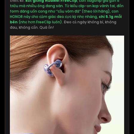
thiết kế.
Rất giống Huawei FreeClip
, con flagship giá gần 5
triệu mà nhiều ông đang săn. Từ kiểu clip-on kẹp vành tai, đến
form dáng uốn cong như “cầu vòm đá” (theo lời hãng), con
HONOR này cho cảm giác đeo cực kỳ nhẹ nhàng,
chỉ 5.1g mỗi
bên
(nhẹ hơn FreeClip luôn)
. Đeo cả ngày không bí, không
đau, không cấn. Quá ổn!