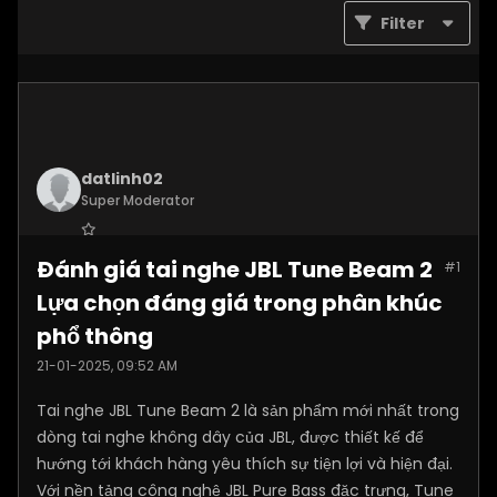
Filter
datlinh02
Super Moderator
Join Date:
Jan 2025
Đánh giá tai nghe JBL Tune Beam 2
#1
Posts:
7876
Lựa chọn đáng giá trong phân khúc
phổ thông
21-01-2025, 09:52 AM
Tai nghe JBL Tune Beam 2 là sản phẩm mới nhất trong
dòng tai nghe không dây của JBL, được thiết kế để
hướng tới khách hàng yêu thích sự tiện lợi và hiện đại.
Với nền tảng công nghệ JBL Pure Bass đặc trưng, Tune