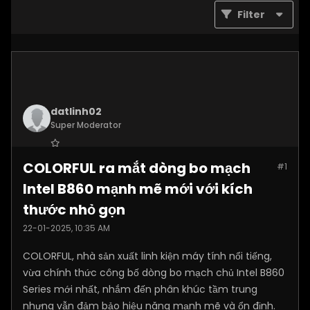
Filter
datlinh02
Super Moderator
Join Date:
Jan 2025
COLORFUL ra mắt dòng bo mạch
#1
Posts:
7876
Intel B860 mạnh mẽ mới với kích
thước nhỏ gọn
22-01-2025, 10:35 AM
COLORFUL, nhà sản xuất linh kiện máy tính nổi tiếng,
vừa chính thức công bố dòng bo mạch chủ Intel B860
Series mới nhất, nhắm đến phân khúc tầm trung
nhưng vẫn đảm bảo hiệu năng mạnh mẽ và ổn định.