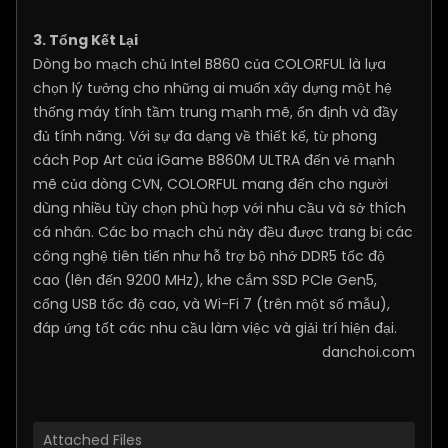
3. Tổng Kết Lại
Dòng bo mạch chủ Intel B860 của COLORFUL là lựa
chọn lý tưởng cho những ai muốn xây dựng một hệ
thống máy tính tầm trung mạnh mẽ, ổn định và đầy
đủ tính năng. Với sự đa dạng về thiết kế, từ phong
cách Pop Art của iGame B860M ULTRA đến vẻ mạnh
mẽ của dòng CVN, COLORFUL mang đến cho người
dùng nhiều tùy chọn phù hợp với nhu cầu và sở thích
cá nhân. Các bo mạch chủ này đều được trang bị các
công nghệ tiên tiến như hỗ trợ bộ nhớ DDR5 tốc độ
cao (lên đến 9200 MHz), khe cắm SSD PCIe Gen5,
cổng USB tốc độ cao, và Wi-Fi 7 (trên một số mẫu),
đáp ứng tốt các nhu cầu làm việc và giải trí hiện đại.
danchoi.com
Attached Files