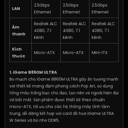
2.5Gbps
2.5Gbps
2.5Gbps
LAN
Ethernet
Ethernet
Ethernet
Realtek ALC
Realtek ALC
Realtek ALC
Âm
4080, 7.1
4080, 7.1
4080, 7.1
thanh
kênh
kênh
kênh
Kích
Micro-ATX
Micro-ATX
Mini-ITX
thước
1. iGame B860M ULTRA
Bo mạch chủ iGame B860M ULTRA gây ấn tượng mạnh
với thiết kế mang đậm phong cách Pop Art, sử dụng
tông màu trắng bạc chủ đạo, tạo nên vẻ ngoài hiện đại
và bắt mắt. Sản phẩm được thiết kế theo chuẩn
micro-ATX, tối ưu cho các hệ thống máy tính tầm
trung, dễ dàng kết hợp với card đồ họa iGame ULTRA
W Series và bộ nhớ DDR5.