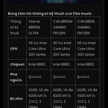
Bảng tóm tắt thông số kỹ thuật của 3 bo mạch:
Thông
iGame
CVN B860M
CVN B860I
số kỹ
B860M
GAMING
GAMING
thuật
ULTRA
FROZEN
FROZEN
Hỗ trợ Intel
Hỗ trợ Intel
Hỗ trợ Intel
CPU
Core Ultra
Core Ultra
Core Ultra
200 Series
200 Series
200 Series
Chipset
Intel B860
Intel B860
Intel B860
Pha
12+1+1+1
12+1+1+1
8+1+1+1
nguồn
DDR5, tối đa
DDR5, tối đa
DDR5, tối đa
9200 MT/s
9200 MT/s
9200 MT/s
Bộ nhớ
(OC), 2
(OC), 2
(OC), 2
DIMM
DIMM
DIMM