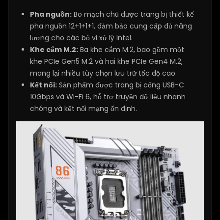
Pha nguồn:
Bo mạch chủ được trang bị thiết kế
pha nguồn 12+1+1+1, đảm bảo cung cấp đủ năng
lượng cho các bộ vi xử lý Intel.
Khe cắm M.2:
Ba khe cắm M.2, bao gồm một
khe PCIe Gen5 M.2 và hai khe PCIe Gen4 M.2,
mang lại nhiều tùy chọn lưu trữ tốc độ cao.
Kết nối:
Sản phẩm được trang bị cổng USB-C
10Gbps và Wi-Fi 6, hỗ trợ truyền dữ liệu nhanh
chóng và kết nối mạng ổn định.