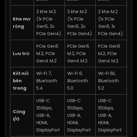
3 khe M.2
3 khe M.2
2 khe M.2
Khe mở
(1x PCIe
(1x PCIe
(1x PCIe
rộng
Gen5, 2x
Gen5, 2x
Gen5, 1x
PCIe Gen4)
PCIe Gen4)
PCIe Gen4)
PCIe Gen5
PCIe Gen5
PCIe Gen5
Lưu trữ
M.2, PCIe
M.2, PCIe
M.2, PCIe
Gen4 M.2
Gen4 M.2
Gen4 M.2
Kết nối
Wi-Fi 7,
Wi-Fi 6,
Wi-Fi 6E,
bên
Bluetooth
Bluetooth
Bluetooth
trong
5.4
5.0
5.2
USB-C
USB-C
USB-C
10Gbps,
10Gbps,
10Gbps,
Cổng
USB-A,
USB-A,
USB-A,
I/O
HDMI,
HDMI,
HDMI,
DisplayPort
DisplayPort
DisplayPort