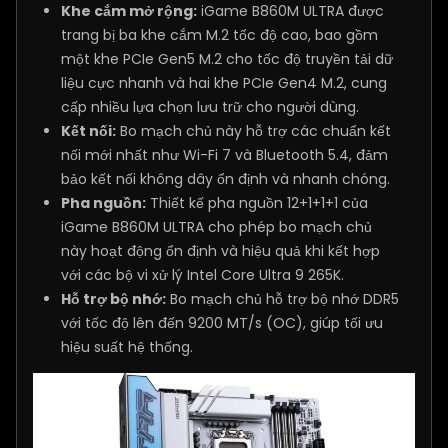
Khe cắm mở rộng:
iGame B860M ULTRA được
trang bị ba khe cắm M.2 tốc độ cao, bao gồm
một khe PCIe Gen5 M.2 cho tốc độ truyền tải dữ
liệu cực nhanh và hai khe PCIe Gen4 M.2, cung
cấp nhiều lựa chọn lưu trữ cho người dùng.
Kết nối:
Bo mạch chủ này hỗ trợ các chuẩn kết
nối mới nhất như Wi-Fi 7 và Bluetooth 5.4, đảm
bảo kết nối không dây ổn định và nhanh chóng.
Pha nguồn:
Thiết kế pha nguồn 12+1+1+1 của
iGame B860M ULTRA cho phép bo mạch chủ
này hoạt động ổn định và hiệu quả khi kết hợp
với các bộ vi xử lý Intel Core Ultra 9 265K.
Hỗ trợ bộ nhớ:
Bo mạch chủ hỗ trợ bộ nhớ DDR5
với tốc độ lên đến 9200 MT/s (OC), giúp tối ưu
hiệu suất hệ thống.