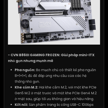
- CVN B860I GAMING FROZEN: Giải pháp mini-ITX
nhỏ gọn nhưng mạnh mẽ
Pha nguồn:
Bo mạch chủ có thiết kế pha nguồn
8+1+1+1, đủ để đáp ứng nhu cầu của các hệ
thống nhỏ gọn.
Khe cắm M.2:
Hai khe cắm M.2, với một khe PCIe
Gen5 M.2 ở mặt trước và một khe PCIe Gen4 M.2
ở mặt sau, giúp tối ưu không gian và hiệu năng.
Kết nối:
Sản phẩm trang bị cổng USB-C 10Gbps