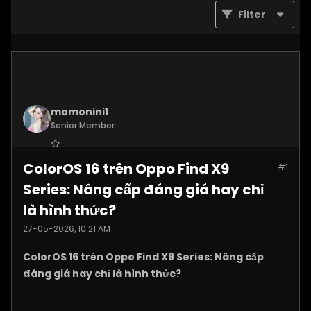
Filter
momonini1
Senior Member
Join Date:
Apr 2026
ColorOS 16 trên Oppo Find X9
#1
Posts:
5399
Series: Nâng cấp đáng giá hay chỉ
là hình thức?
27-05-2026, 10:21 AM
ColorOS 16 trên Oppo Find X9 Series: Nâng cấp
đáng giá hay chỉ là hình thức?