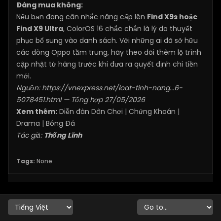
Đáng mua không:
Nếu bạn đang cân nhắc nâng cấp lên
Find X9s hoặc
Find X9 Ultra
, ColorOS 16 chắc chắn là lý do thuyết
phục bổ sung vào danh sách. Với những ai đã sở hữu
các dòng Oppo tầm trung, hãy theo dõi thêm lộ trình
cập nhật từ hãng trước khi đưa ra quyết định chi tiền
mới.
Nguồn:
https://vnexpress.net/loat-tinh-nang...6-
5078451.html
— Tổng hợp 27/05/2026
Xem thêm:
Diễn đàn Dân Chơi
|
Chứng Khoán
|
Drama
|
Bóng Đá
Tác giả:
Thống Lĩnh
Tags:
None