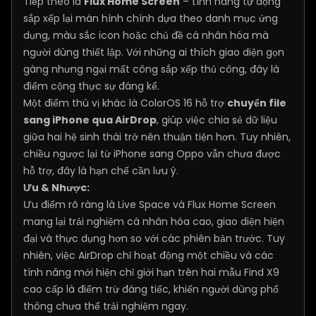
Tiếp theo là
Flux Home Screen
– tính năng tự động
sắp xếp lại màn hình chính dựa theo danh mục ứng
dụng, màu sắc icon hoặc chủ đề cá nhân hóa mà
người dùng thiết lập. Với những ai thích giao diện gọn
gàng nhưng ngại mất công sắp xếp thủ công, đây là
điểm cộng thực sự đáng kể.
Một điểm thú vị khác là ColorOS 16 hỗ trợ
chuyển file
sang iPhone qua AirDrop
, giúp việc chia sẻ dữ liệu
giữa hai hệ sinh thái trở nên thuận tiện hơn. Tuy nhiên,
chiều ngược lại từ iPhone sang Oppo vẫn chưa được
hỗ trợ, đây là hạn chế cần lưu ý.
Ưu & Nhược:
Ưu điểm rõ ràng là Live Space và Flux Home Screen
mang lại trải nghiệm cá nhân hóa cao, giao diện hiện
đại và thực dụng hơn so với các phiên bản trước. Tuy
nhiên, việc AirDrop chỉ hoạt động một chiều và các
tính năng mới hiện chỉ giới hạn trên hai mẫu Find X9
cao cấp là điểm trừ đáng tiếc, khiến người dùng phổ
thông chưa thể trải nghiệm ngay.