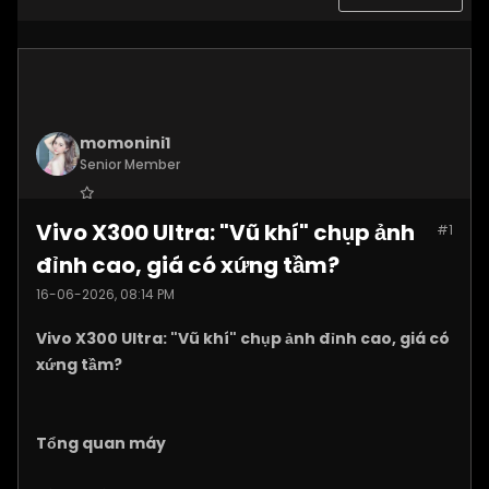
momonini1
Senior Member
Join Date:
Apr 2026
Vivo X300 Ultra: "Vũ khí" chụp ảnh
#1
Posts:
5399
đỉnh cao, giá có xứng tầm?
16-06-2026, 08:14 PM
Vivo X300 Ultra: "Vũ khí" chụp ảnh đỉnh cao, giá có
xứng tầm?
Tổng quan máy