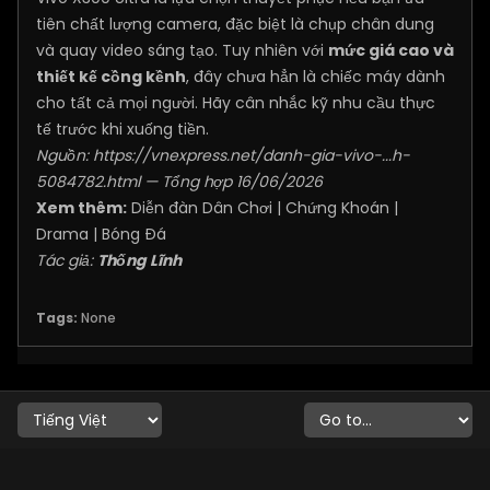
tiên chất lượng camera, đặc biệt là chụp chân dung
và quay video sáng tạo. Tuy nhiên với
mức giá cao và
thiết kế cồng kềnh
, đây chưa hẳn là chiếc máy dành
cho tất cả mọi người. Hãy cân nhắc kỹ nhu cầu thực
tế trước khi xuống tiền.
Nguồn:
https://vnexpress.net/danh-gia-vivo-...h-
5084782.html
— Tổng hợp 16/06/2026
Xem thêm:
Diễn đàn Dân Chơi
|
Chứng Khoán
|
Drama
|
Bóng Đá
Tác giả:
Thống Lĩnh
Tags:
None