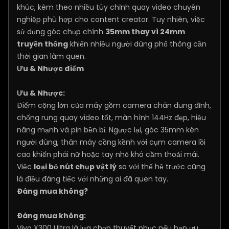
khúc, kèm theo nhiều tùy chỉnh quay video chuyên
nghiệp phù hợp cho content creator. Tuy nhiên, việc
sử dụng góc chụp chính
35mm thay vì 24mm
truyền thống
khiến nhiều người dùng phổ thông cần
thời gian làm quen.
Ưu & Nhược điểm
Ưu & Nhược:
Điểm cộng lớn của máy gồm camera chân dung đỉnh,
chống rung quay video tốt, màn hình 144Hz đẹp, hiệu
năng mạnh và pin bền bỉ. Ngược lại, góc 35mm kén
người dùng, thân máy cồng kềnh với cụm camera lồi
cao khiến phái nữ hoặc tay nhỏ khó cầm thoải mái.
Việc
loại bỏ nút chụp vật lý
so với thế hệ trước cũng
là điều đáng tiếc với những ai đã quen tay.
Đáng mua không?
Đáng mua không:
Vivo X300 Ultra là lựa chọn thuyết phục nếu bạn ưu