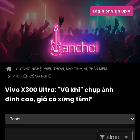
Login or Sign Up
CÔNG NGHỆ | ĐIỆN THOẠI, MÁY TÍNH, AI, PHẦN MỀM
PHỤ KIỆN CÔNG NGHỆ
Vivo X300 Ultra: "Vũ khí" chụp ảnh
đỉnh cao, giá có xứng tầm?
Filter