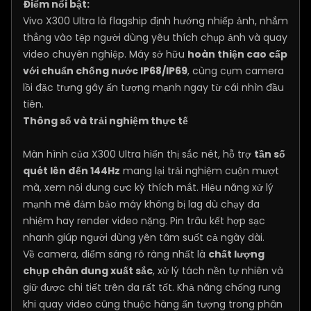
Điểm nổi bật:
Vivo X300 Ultra là flagship định hướng nhiếp ảnh, nhắm
thẳng vào tệp người dùng yêu thích chụp ảnh và quay
video chuyên nghiệp. Máy sở hữu
hoàn thiện cao cấp
với chuẩn chống nước IP68/IP69
, cùng cụm camera
lồi đặc trưng gây ấn tượng mạnh ngay từ cái nhìn đầu
tiên.
Thông số và trải nghiệm thực tế
Màn hình của X300 Ultra hiển thị sắc nét, hỗ trợ
tần số
quét lên đến 144Hz
mang lại trải nghiệm cuộn mượt
mà, xem nội dung cực kỳ thích mắt. Hiệu năng xử lý
mạnh mẽ đảm bảo máy không bị lag dù chạy đa
nhiệm hay render video nặng. Pin trâu kết hợp sạc
nhanh giúp người dùng yên tâm suốt cả ngày dài.
Về camera, điểm sáng rõ ràng nhất là
chất lượng
chụp chân dung xuất sắc
, xử lý tách nền tự nhiên và
giữ được chi tiết trên da rất tốt. Khả năng chống rung
khi quay video cũng thuộc hàng ấn tượng trong phân