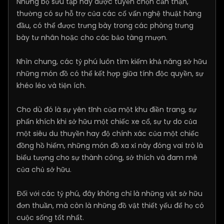
Những bộ sưu tập này được tuyển chọn cẩn thận,
thường có sự hỗ trợ của các cố vấn nghệ thuật hàng
đầu, có thể được trưng bày trong các phòng trưng
bày tư nhân hoặc cho các bảo tàng mượn.
Nhìn chung, các tỷ phú luôn tìm kiếm khả năng sở hữu
những món đồ có thể kết hợp giữa tính độc quyền, sự
khéo léo và tiện ích.
Cho dù đó là sự yên tĩnh của một khu điền trang, sự
phấn khích khi sở hữu một chiếc xe cổ, sự tự do của
một siêu du thuyền hay độ chính xác của một chiếc
đồng hồ hiếm, những món đồ xa xỉ này đóng vai trò là
biểu tượng cho sự thành công, sở thích và đam mê
của chủ sở hữu.
Đối với các tỷ phú, đây không chỉ là những vật sở hữu
đơn thuần, mà còn là những đồ vật thiết yếu để họ có
cuộc sống tốt nhất.