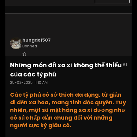
hungdo1507
Banned
Join Date:
Jan 2025
Những món đồ xa xỉ không thể thiếu
#1
Posts:
3873
của các tỷ phú
25-02-2025, 11:10 AM
Các tỷ phú có sở thích đa dạng, từ giản
dị đến xa hoa, mang tính độc quyền. Tuy
nhiên, một số mặt hàng xa xỉ dường như
có sức hấp dẫn chung đối với những
người cực kỳ giàu có.