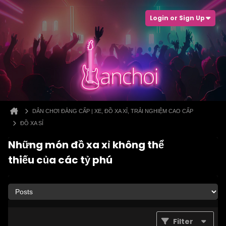
Login or Sign Up
DÂN CHƠI ĐẲNG CẤP | XE, ĐỒ XA XỈ, TRẢI NGHIỆM CAO CẤP
ĐỒ XA SỈ
Những món đồ xa xỉ không thể
thiếu của các tỷ phú
Filter