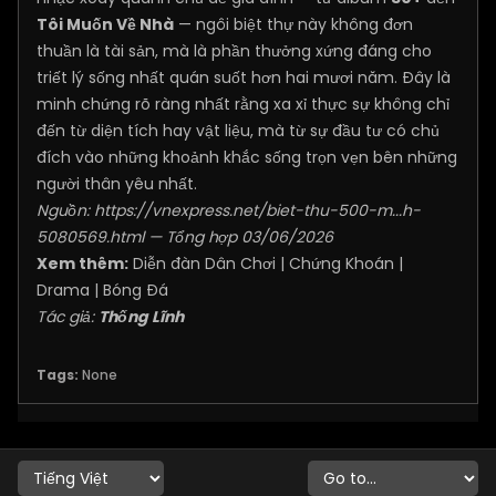
Tôi Muốn Về Nhà
— ngôi biệt thự này không đơn
thuần là tài sản, mà là phần thưởng xứng đáng cho
triết lý sống nhất quán suốt hơn hai mươi năm. Đây là
minh chứng rõ ràng nhất rằng xa xỉ thực sự không chỉ
đến từ diện tích hay vật liệu, mà từ sự đầu tư có chủ
đích vào những khoảnh khắc sống trọn vẹn bên những
người thân yêu nhất.
Nguồn:
https://vnexpress.net/biet-thu-500-m...h-
5080569.html
— Tổng hợp 03/06/2026
Xem thêm:
Diễn đàn Dân Chơi
|
Chứng Khoán
|
Drama
|
Bóng Đá
Tác giả:
Thống Lĩnh
Tags:
None