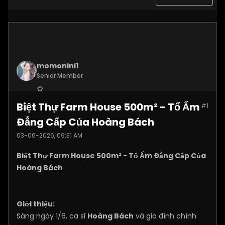
momonini1
Senior Member
Join Date:
Apr 2026
Biệt Thự Farm House 500m² - Tổ Ấm
#1
Posts:
5399
Đẳng Cấp Của Hoàng Bách
03-06-2026, 09:31 AM
Biệt Thự Farm House 500m² - Tổ Ấm Đẳng Cấp Của
Hoàng Bách
Giới thiệu:
Sáng ngày 1/6, ca sĩ
Hoàng Bách
và gia đình chính