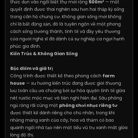
thức dọn vào ngôi biệt thự mới rộng
500m²
— một
quyết định được thai nghén sau hơn hai thập kỷ sống
trong căn hộ chung cư. Không gian sống mới không
chỉ là bất động sản, đó là tuyên ngôn về một phong
cách sống trưởng thành, tinh tế và đầy yêu thương
của người nghệ sĩ đã dành cả sự nghiệp ca ngợi hạnh
phúc gia đình.
Kiến Trúc & Không Gian Sống
Đặc điểm và giá trị
Công trình được thiết kế theo phong cách
farm
house
— xu hướng kiến trúc đang được giới thượng
lưu toàn cầu ưa chuộng bởi sự hòa quyện tinh tế giữa
nét rustic mộc mạc và tiện nghi hiện đại. Sáu phòng
ngủ rộng rãi cùng một
phòng chơi nhạc riêng tư
được thiết kế dành riêng cho chủ nhân, trong khi
những mảng xanh của cây, hoa và thảm cỏ bao
quanh ngôi nhà tạo nên một tiểu vũ trụ xanh mát giữa
lòng đô thị.