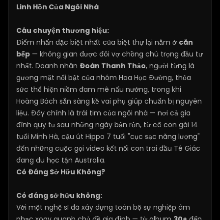
Linh Hồn Của Ngôi Nhà
Câu chuyện thương hiệu:
Điểm nhấn đặc biệt nhất của biệt thự lại nằm ở
căn
bếp
— không gian được đôi vợ chồng chú trọng đầu tư
nhất. Doanh nhân
Đoàn Thanh Thảo
, người từng là
gương mặt nổi bật của nhóm Hoa Học Đường, thỏa
sức thể hiện niềm đam mê nấu nướng, trong khi
Hoàng Bách sẵn sàng kề vai phụ giúp chuẩn bị nguyên
liệu. Đây chính là trái tim của ngôi nhà — nơi cả gia
đình quy tụ sau những ngày bận rộn, từ cô con gái 14
tuổi Minh Hà, cậu út Hippo 7 tuổi "cục sạc năng lượng"
đến những cuộc gọi video kết nối con trai đầu Tê Giác
đang du học tận Australia.
Có Đáng Sở Hữu Không?
Có đáng sở hữu không:
Với một nghệ sĩ đã xây dựng toàn bộ sự nghiệp âm
nhạc xoay quanh chủ đề gia đình — từ album
30+
đến