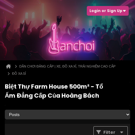
Login or Sign Up
DÂN CHƠI ĐẲNG CẤP | XE, ĐỒ XA XỈ, TRẢI NGHIỆM CAO CẤP
ĐỒ XA SỈ
Biệt Thự Farm House 500m² - Tổ
Ấm Đẳng Cấp Của Hoàng Bách
Filter