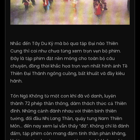
Nhắc đến Tây Du Ký mà bỏ qua tập Đại náo Thiên
Cung thì coi như chưa từng xem trọn vẹn bộ phim.
Đây là tập phim đặt nền móng cho toàn bộ câu
chuyện, đồng thời khắc họa trọn vẹn nhất hình ảnh Tề
Thiên Đại Thánh ngông cuồng, bất khuất và đầy kiêu
hãnh.
Tôn Ngộ Không từ một con khỉ đá vô danh, luyện
thành 72 phép thần thông, dám thách thức cả Thiên
đình. Những cảnh đánh nhau với thiên binh thiên
tướng, đối đầu Nhị Lang Thần, quậy tung Nam Thiên
Môn… đến nay xem lại vẫn thấy “đã”. Không chỉ là đánh
đấm, tập phim còn mang đậm tinh thần phản kháng,