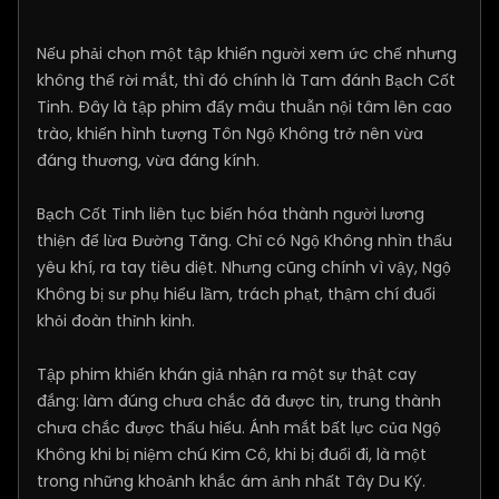
Nếu phải chọn một tập khiến người xem ức chế nhưng
không thể rời mắt, thì đó chính là Tam đánh Bạch Cốt
Tinh. Đây là tập phim đẩy mâu thuẫn nội tâm lên cao
trào, khiến hình tượng Tôn Ngộ Không trở nên vừa
đáng thương, vừa đáng kính.
Bạch Cốt Tinh liên tục biến hóa thành người lương
thiện để lừa Đường Tăng. Chỉ có Ngộ Không nhìn thấu
yêu khí, ra tay tiêu diệt. Nhưng cũng chính vì vậy, Ngộ
Không bị sư phụ hiểu lầm, trách phạt, thậm chí đuổi
khỏi đoàn thỉnh kinh.
Tập phim khiến khán giả nhận ra một sự thật cay
đắng: làm đúng chưa chắc đã được tin, trung thành
chưa chắc được thấu hiểu. Ánh mắt bất lực của Ngộ
Không khi bị niệm chú Kim Cô, khi bị đuổi đi, là một
trong những khoảnh khắc ám ảnh nhất Tây Du Ký.