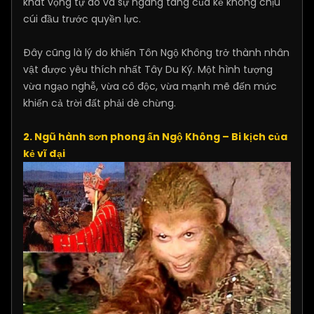
khát vọng tự do và sự ngang tàng của kẻ không chịu
cúi đầu trước quyền lực.
Đây cũng là lý do khiến Tôn Ngộ Không trở thành nhân
vật được yêu thích nhất Tây Du Ký. Một hình tượng
vừa ngạo nghễ, vừa cô độc, vừa mạnh mẽ đến mức
khiến cả trời đất phải dè chừng.
2. Ngũ hành sơn phong ấn Ngộ Không – Bi kịch của
kẻ vĩ đại