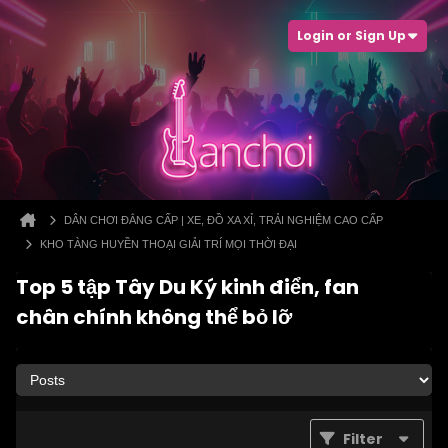
Login or Sign Up
DÂN CHƠI ĐẲNG CẤP | XE, ĐỒ XA XỈ, TRẢI NGHIỆM CAO CẤP
KHO TÀNG HUYỀN THOẠI GIẢI TRÍ MỌI THỜI ĐẠI
Top 5 tập Tây Du Ký kinh điển, fan
chân chính không thể bỏ lỡ
Filter