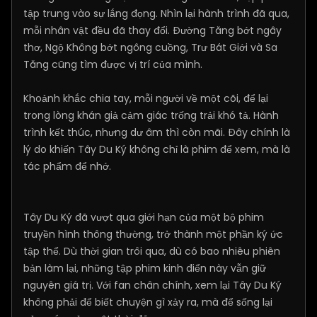
tập trung vào sự lắng đọng. Nhìn lại hành trình đã qua,
mỗi nhân vật đều đã thay đổi. Đường Tăng bớt ngây
thơ, Ngộ Không bớt ngông cuồng, Trư Bát Giới và Sa
Tăng cũng tìm được vị trí của mình.
Khoảnh khắc chia tay, mỗi người về một cõi, để lại
trong lòng khán giả cảm giác trống trải khó tả. Hành
trình kết thúc, nhưng dư âm thì còn mãi. Đây chính là
lý do khiến Tây Du Ký không chỉ là phim để xem, mà là
tác phẩm để nhớ.
Tây Du Ký đã vượt qua giới hạn của một bộ phim
truyền hình thông thường, trở thành một phần ký ức
tập thể. Dù thời gian trôi qua, dù có bao nhiêu phiên
bản làm lại, những tập phim kinh điển này vẫn giữ
nguyên giá trị. Với fan chân chính, xem lại Tây Du Ký
không phải để biết chuyện gì xảy ra, mà để sống lại