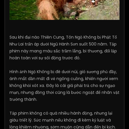
Sau khi đại náo Thiên Cung, Tôn Ngộ Không bị Phật Tổ
Như Lai trấn áp dưới Ngũ Hành Sơn suốt 500 năm. Tập
phim này mang màu sắc trầm lắng, bi thương, đối lập
hoàn toàn với sự sôi động trước đó.
Hình ảnh Ngộ Không bị đè dưới núi, gió sương phủ đầy,
ánh mắt dần mất đi vẻ ngông cuồng, khiến người xem
không khỏi xót xa. Đây là cái giá phải trả cho sự ngạo
mạn, nhưng đồng thời cũng là bước ngoặt để nhân vật
trưởng thành.
Tập phim không có quá nhiều hành động, nhưng lại
giàu triết lý. Sức mạnh nếu không đi kèm kỷ luật và
lòng khiêm nhường, sớm muộn cũng dẫn đến bi kịch.