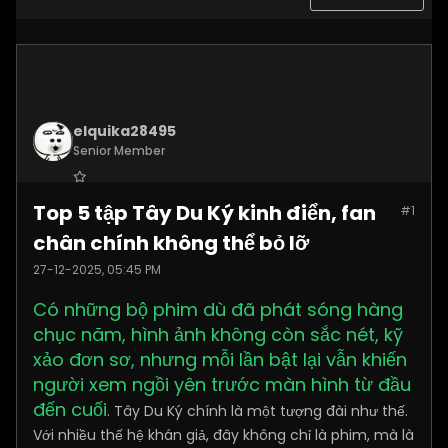
elquika28495
Senior Member
Join Date:
Nov 2025
Top 5 tập Tây Du Ký kinh điển, fan
#1
Posts:
2062
chân chính không thể bỏ lỡ
27-12-2025, 05:45 PM
Có những bộ phim dù đã phát sóng hàng
chục năm, hình ảnh không còn sắc nét, kỹ
xảo đơn sơ, nhưng mỗi lần bật lại vẫn khiến
người xem ngồi yên trước màn hình từ đầu
đến cuối
. Tây Du Ký chính là một tượng đài như thế.
Với nhiều thế hệ khán giả, đây không chỉ là phim, mà là