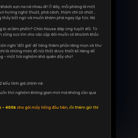
khách sạn na ná nhau đi! Ở đây, mỗi phòng là một
ơi hướng nghệ thuật, phá cách, thậm chí có chút...
ũng thấy bất ngờ và muốn khám phá ngay lập tức. Nó
bị ai làm phiền? Chiic House đáp ứng tuyệt đối. Từ
iểm cộng cực lớn cho các cặp đôi muốn có khoảnh khắc
tiện nghi 'đắt giá' để tăng thêm phần lãng mạn và thư
í là những món đồ nội thất được thiết kế riêng để
g - một trải nghiệm khó quên đấy chứ!
 kiểu tính giá chính nè:
à muốn thử nghiệm không gian mới mà không cần qua
 - 400k
cho gói mấy tiếng đầu tiên,
rồi thêm giờ thì