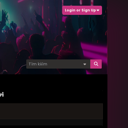
Login or Sign Up
ời