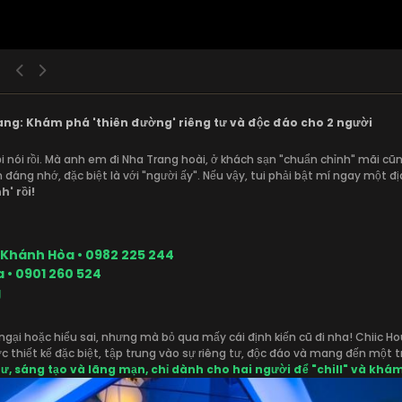
ang: Khám phá 'thiên đường' riêng tư và độc đáo cho 2 người
i nói rồi. Mà anh em đi Nha Trang hoài, ở khách sạn "chuẩn chỉnh" mãi cũn
đáng nhớ, đặc biệt là với "người ấy". Nếu vậy, tui phải bật mí ngay một đ
h' rồi!
, Khánh Hòa • 0982 225 244
 • 0901 260 524
g
e ngại hoặc hiểu sai, nhưng mà bỏ qua mấy cái định kiến cũ đi nha! Chii
hiết kế đặc biệt, tập trung vào sự riêng tư, độc đáo và mang đến một t
tư, sáng tạo và lãng mạn, chỉ dành cho hai người để "chill" và kh