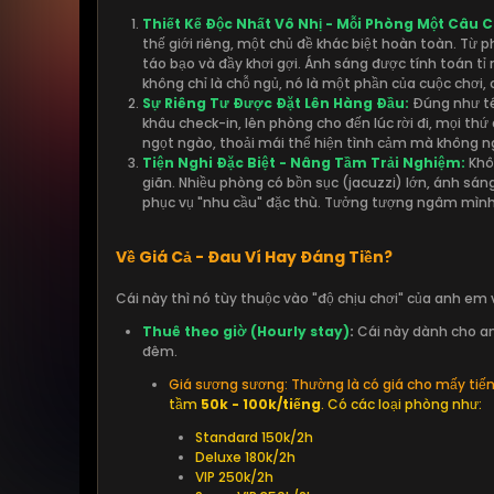
Thiết Kế Độc Nhất Vô Nhị - Mỗi Phòng Một Câu 
thế giới riêng, một chủ đề khác biệt hoàn toàn. Từ 
táo bạo và đầy khơi gợi. Ánh sáng được tính toán t
không chỉ là chỗ ngủ, nó là một phần của cuộc chơi, 
Sự Riêng Tư Được Đặt Lên Hàng Đầu:
Đúng như tê
khâu check-in, lên phòng cho đến lúc rời đi, mọi th
ngọt ngào, thoải mái thể hiện tình cảm mà không ng
Tiện Nghi Đặc Biệt - Nâng Tầm Trải Nghiệm:
Khôn
giãn. Nhiều phòng có bồn sục (jacuzzi) lớn, ánh sá
phục vụ "nhu cầu" đặc thù. Tưởng tượng ngâm mình 
Về Giá Cả - Đau Ví Hay Đáng Tiền?
Cái này thì nó tùy thuộc vào "độ chịu chơi" của anh em v
Thuê theo giờ (Hourly stay)
:
Cái này dành cho an
đêm.
Giá sương sương: Thường là có giá cho mấy tiếng
tầm
50k - 100k/tiếng
.
Có các loại phòng như:
Standard 150k/2h
Deluxe 180k/2h
VIP 250k/2h