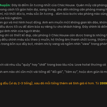
Chuyện:
Đây là điểm ấn tượng nhất của Chiic House. Quên mấy cái phòng 
phong cách tối giản hiện đại, sang trọng, cho đến những căn phòng mang h
ỉ mỉ, nội thất độc lạ, màu sắc ấn tượng... đảm bảo bước vào phòng nào c
của trải nghiệm.
n gọi và mô hình hoạt động. Anh em muốn một không gian kín đáo, không 
ứ đều được tối ưu để đảm bảo sự riêng tư cho khách hàng. Đây chính là đ
ại ánh nhìn của người khác.
g chỉ có thiết kế đẹp, các phòng ở Chiic House còn được trang bị những 
ng điều chỉnh màu sắc theo ý muốn, hệ thống âm thanh chất lượng, thậm ch
trong bồn sục đầy bọt, nhâm nhi ly vang và ngắm nhìn "view" trong phòn
ới cái nhu cầu "quậy" hay "chill" trong bao lâu nữa. Love hotel thường có 2
h em nào chỉ cần một vài tiếng để "đổi gió", "tâm sự", hoặc đơn giản l
 đầu (ví dụ 2-3 tiếng), sau đó mỗi tiếng thêm sẽ tính giá rẻ hơn. Từ
200k