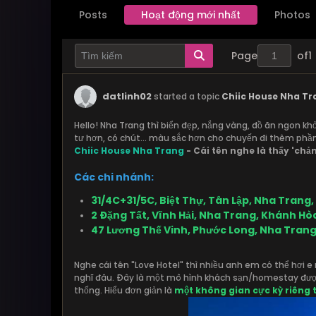
Posts
Hoạt động mới nhất
Photos
Page
of
1
datlinh02
started a topic
Chiic House Nha Tr
Hello! Nha Trang thì biển đẹp, nắng vàng, đồ ăn ngon khỏ
tư hơn, có chút... màu sắc hơn cho chuyến đi thêm phần 
Chiic House Nha Trang
- Cái tên nghe là thấy 'chản
Các chi nhánh:
31/4C+31/5C, Biệt Thự, Tân Lập, Nha Trang
2 Đặng Tất, Vĩnh Hải, Nha Trang, Khánh Hòa
47 Lương Thế Vinh, Phước Long, Nha Tran
Nghe cái tên "Love Hotel" thì nhiều anh em có thể hơi 
nghĩ đâu. Đây là một mô hình khách sạn/homestay được t
thống. Hiểu đơn giản là
một không gian cực kỳ riêng 