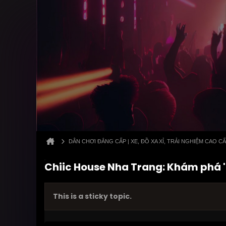
DÂN CHƠI ĐẲNG CẤP | XE, ĐỒ XA XỈ, TRẢI NGHIỆM CAO C
Chiic House Nha Trang: Khám phá '
This is a sticky topic.