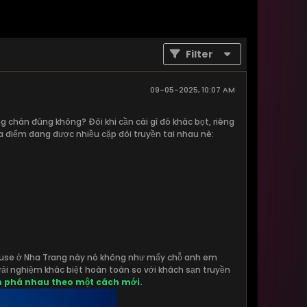
Filter
09-05-2025, 10:07 AM
g chán đúng không? Đôi khi cần cái gì đó khác bọt, riêng
ịa điểm đang được nhiều cặp đôi truyền tai nhau nè:
c House ở Nha Trang này nó không như mấy chỗ anh em
rải nghiệm khác biệt hoàn toàn so với khách sạn truyền
ám phá nhau theo một cách mới.