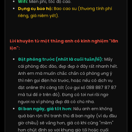
Wifi:
Miễn phí, tốc độ cao.
Dụng cụ bảo hộ:
Bao cao su (thường tính phí
riêng, giá niêm yết).
Lời khuyên từ một thằng anh có kinh nghiệm "lăn
lộn":
Đặt phòng trước (nhất là cuối tuần/lễ):
Mấy
cái phòng độc đáo, đẹp đẹp ở đây rất nhanh hết.
Anh em mà muốn chắc chắn có phòng ưng ý
thì nên gọi điện hỏi trước, hoặc nếu có dịch vụ
đặt online thì càng tốt (cứ gọi số 088 887 87 87
mà tui để ở trên đó). Đừng có tới nơi rồi ngớ
người ra vì phòng đẹp đã có chủ nha.
Đi ban ngày, giá tốt hơn:
Nếu anh em không
quá bận rộn thì tranh thủ đi ban ngày (ví dụ đầu
giờ chiều) sẽ vắng hơn, giá có khi cũng "mềm"
hơn chút đỉnh so với khung giờ tối hoặc cuối