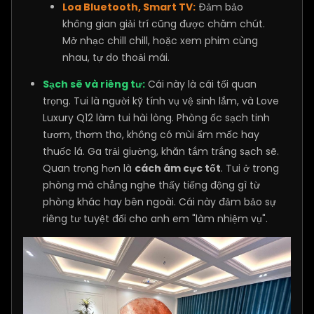
Loa Bluetooth, Smart TV:
Đảm bảo
không gian giải trí cũng được chăm chút.
Mở nhạc chill chill, hoặc xem phim cùng
nhau, tự do thoải mái.
Sạch sẽ và riêng tư:
Cái này là cái tối quan
trọng. Tui là người kỹ tính vụ vệ sinh lắm, và Love
Luxury Q12 làm tui hài lòng. Phòng ốc sạch tinh
tươm, thơm tho, không có mùi ẩm mốc hay
thuốc lá. Ga trải giường, khăn tắm trắng sạch sẽ.
Quan trọng hơn là
cách âm cực tốt
. Tui ở trong
phòng mà chẳng nghe thấy tiếng động gì từ
phòng khác hay bên ngoài. Cái này đảm bảo sự
riêng tư tuyệt đối cho anh em "làm nhiệm vụ".