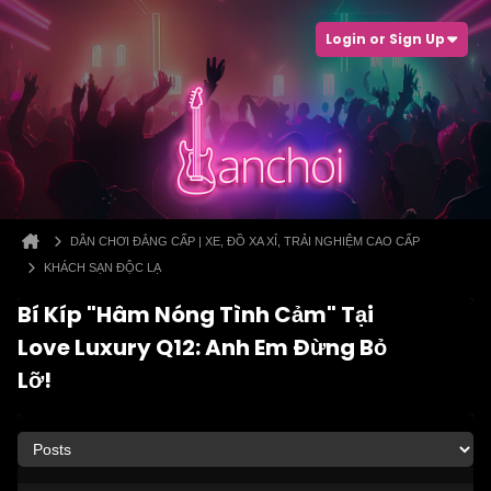
Login or Sign Up
DÂN CHƠI ĐẲNG CẤP | XE, ĐỒ XA XỈ, TRẢI NGHIỆM CAO CẤP
KHÁCH SẠN ĐỘC LẠ
Bí Kíp "Hâm Nóng Tình Cảm" Tại
Love Luxury Q12: Anh Em Đừng Bỏ
Lỡ!