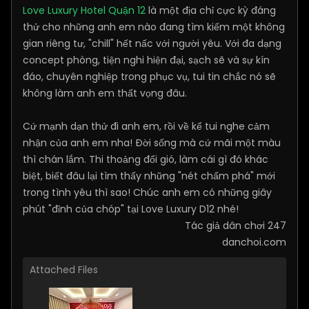
Love Luxury Hotel Quận 12
là một địa chỉ cực kỳ đáng
thử cho những anh em nào đang tìm kiếm một không
gian riêng tư, "chill" hết nấc với người yêu. Với đa dạng
concept phòng, tiện nghi hiện đại, sạch sẽ và sự kín
đáo, chuyên nghiệp trong phục vụ, tui tin chắc nó sẽ
không làm anh em thất vọng đâu.
Cứ mạnh dạn thử đi anh em, rồi về kể tui nghe cảm
nhận của anh em nha! Đời sống mà cứ mãi một màu
thì chán lắm. Thi thoảng đổi gió, làm cái gì đó khác
biệt, biết đâu lại tìm thấy những "nét chấm phá" mới
trong tình yêu thì sao! Chúc anh em có những giây
phút "đỉnh của chóp" tại Love Luxury D12 nhé!
Tác giả dân chơi 247
danchoi.com
Attached Files