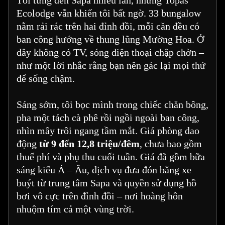
Tôi từng đến Sapa nhiều lần, nhưng Topas
Ecolodge vẫn khiến tôi bất ngờ. 33 bungalow
nằm rải rác trên hai đỉnh đồi, mỗi căn đều có
ban công hướng về thung lũng Mường Hoa. Ở
đây không có TV, sóng điện thoại chập chờn –
như một lời nhắc rằng bạn nên gác lại mọi thứ
để sống chậm.
Sáng sớm, tôi bọc mình trong chiếc chăn bông,
pha một tách cà phê rồi ngồi ngoài ban công,
nhìn mây trôi ngang tầm mắt. Giá phòng dao
động
từ 9 đến 12,8 triệu/đêm
, chưa bao gồm
thuế phí và phụ thu cuối tuần. Giá đã gồm bữa
sáng kiểu Á – Âu, dịch vụ đưa đón bằng xe
buýt từ trung tâm Sapa và quyền sử dụng hồ
bơi vô cực trên đỉnh đồi – nơi hoàng hôn
nhuộm tím cả một vùng trời.