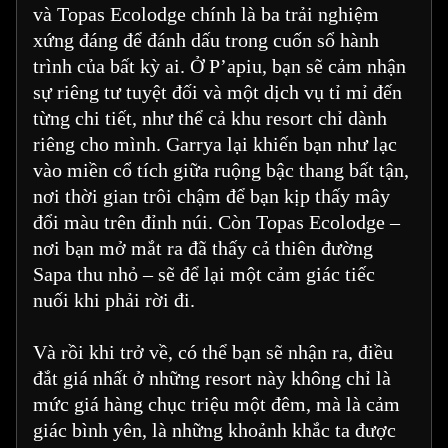
và Topas Ecolodge chính là ba trải nghiệm
xứng đáng để đánh dấu trong cuốn sổ hành
trình của bất kỳ ai. Ở P’apiu, bạn sẽ cảm nhận
sự riêng tư tuyệt đối và một dịch vụ tỉ mỉ đến
từng chi tiết, như thể cả khu resort chỉ dành
riêng cho mình. Garrya lại khiến bạn như lạc
vào miền cổ tích giữa ruộng bậc thang bất tận,
nơi thời gian trôi chậm để bạn kịp thấy mây
đổi màu trên đỉnh núi. Còn Topas Ecolodge –
nơi bạn mở mắt ra đã thấy cả thiên đường
Sapa thu nhỏ – sẽ để lại một cảm giác tiếc
nuối khi phải rời đi.
Và rồi khi trở về, có thể bạn sẽ nhận ra, điều
đắt giá nhất ở những resort này không chỉ là
mức giá hàng chục triệu một đêm, mà là cảm
giác bình yên, là những khoảnh khắc ta được