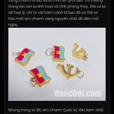
Vòng charm từ lâu đã là món đồ "phá đảo" thị trường
trang sức bởi sự linh hoạt và tính phong thủy. Giá cả lại
rất hợp lý, chỉ từ vài trăm cành là bạn đã có thể sở
hữu một em charm vàng nguyên chất để diện mỗi
ngày.
Nhưng trong số đó, em charm Quốc kỳ Việt Nam chất