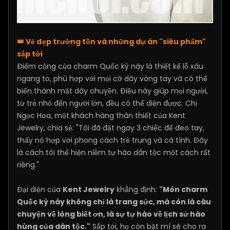
👑 Vẻ đẹp trường tồn và những dự án "siêu phẩm"
sắp tới
Điểm cộng của charm Quốc kỳ này là thiết kế lỗ xâu
ngang to, phù hợp với mọi cỡ dây vòng tay và có thể
biến thành mặt dây chuyền. Điều này giúp mọi người,
từ trẻ nhỏ đến người lớn, đều có thể diện được. Chị
Ngọc Hoa, một khách hàng thân thiết của Kent
Jewelry, chia sẻ: "Tôi đã đặt ngay 3 chiếc để đeo tay,
thấy nó hợp với phong cách trẻ trung và cá tính. Đây
là cách tôi thể hiện niềm tự hào dân tộc một cách rất
riêng."
Đại diện của
Kent Jewelry
khẳng định:
"Món charm
Quốc kỳ này không chỉ là trang sức, mà còn là câu
chuyện về lòng biết ơn, là sự tự hào về lịch sử hào
hùng của dân tộc."
Sắp tới, họ còn bật mí sẽ cho ra