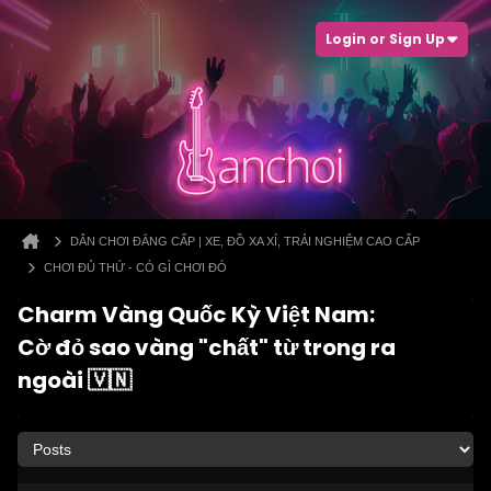
Login or Sign Up
DÂN CHƠI ĐẲNG CẤP | XE, ĐỒ XA XỈ, TRẢI NGHIỆM CAO CẤP
CHƠI ĐỦ THỨ - CÓ GÌ CHƠI ĐÓ
Charm Vàng Quốc Kỳ Việt Nam:
Cờ đỏ sao vàng "chất" từ trong ra
ngoài 🇻🇳