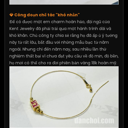
💎 Công đoạn chế tác "khó nhằn"
Để có được một em charm hoàn hảo, đội ngũ của
Kent Jewelry đã phải trải qua một hành trình dài và
khó khăn. Chủ công ty chia sẻ rằng họ đã ấp ủ ý tưởng
này từ rất lâu, bắt đầu với những mẫu bạc từ năm
ngoái. Nhưng chỉ đến năm nay, sau nhiều lần thử
nghiệm thất bại vì chưa đạt yêu cầu về độ mịn, độ bền,
họ mới có thể cho ra đời phiên bản vàng 18k hoàn mỹ.