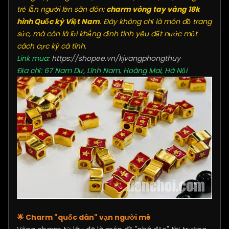
trẻ lẫn người lớn săn đón:
charm vòng tay vàng 18k
hình Quốc kỳ Việt Nam
. Đây không chỉ là món đồ trang
sức, mà còn là lời khẳng định tình yêu đất nước một
cách cực kỳ cá tính.
Link mua:
https://shopee.vn/kjvangphongthuy
Địa chỉ: 67 Nam Dư, Lĩnh Nam, Hoàng Mai, Hà Nội
🌟 Charm "quốc dân" vạn người mê