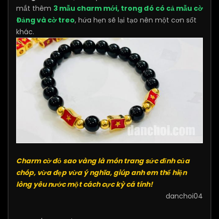
mắt thêm
3 mẫu charm mới, trong đó có cả mẫu cờ
Đảng và cờ treo
, hứa hẹn sẽ lại tạo nên một cơn sốt
khác.
Charm cờ đỏ sao vàng là món trang sức đỉnh của
chóp, vừa đẹp vừa ý nghĩa, giúp anh em thể hiện
lòng yêu nước một cách cực kỳ cá tính!
​danchoi04