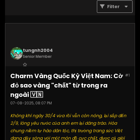
Filter
tungnh2004
Senior Member
Join Date:
Jun 2025
Charm Vàng Quốc Kỳ Việt Nam: Cờ
#1
Posts:
4099
đỏ sao vàng "chất" từ trong ra
ngoài 🇻🇳
07-08-2025, 08:07 PM
Không khí ngày 30/4 vừa rồi vẫn còn nóng, lại sắp đến
2/9, lòng yêu nước của anh em lại dâng trào. Hòa
chung niềm tự hào dân tộc, thị trường trang sức Việt
đang dậy sóng với một món đồ cực chất, được cả giới