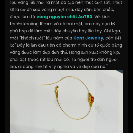
liệu vàng 18k mới ra mắt đã tạo nên một cơn sốt. Thiết
kế lá cờ đỏ sao vàng mượt mà, dày dặn, bền chắc,
được làm từ
vàng nguyên chất Au750
. Với kích
thước khoảng 10mm và có hai mặt, em này cực kỳ
phù hợp để làm mặt dây chuyền hay lắc tay. Chị Nga,
một "khách ruột" lâu năm của
Kent Jewelry
, còn tiết
lộ: "Đây là lần đầu tiên có charm hình cờ tổ quốc bằng
vàng được làm đẹp đến thế. Hàng sản xuất không kịp,
phải đặt trước rất lâu mới có. Từ người trẻ đến người
lớn, ai cũng mê tít vì ý nghĩa và vẻ đẹp của nó."