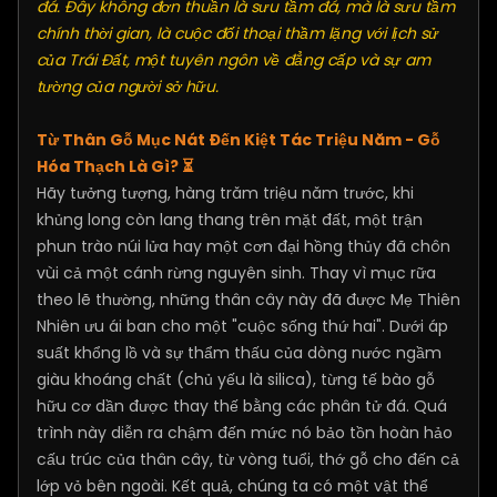
đá. Đây không đơn thuần là sưu tầm đá, mà là sưu tầm
chính thời gian, là cuộc đối thoại thầm lặng với lịch sử
của Trái Đất, một tuyên ngôn về đẳng cấp và sự am
tường của người sở hữu.
Từ Thân Gỗ Mục Nát Đến Kiệt Tác Triệu Năm - Gỗ
Hóa Thạch Là Gì? ⏳
Hãy tưởng tượng, hàng trăm triệu năm trước, khi
khủng long còn lang thang trên mặt đất, một trận
phun trào núi lửa hay một cơn đại hồng thủy đã chôn
vùi cả một cánh rừng nguyên sinh. Thay vì mục rữa
theo lẽ thường, những thân cây này đã được Mẹ Thiên
Nhiên ưu ái ban cho một "cuộc sống thứ hai". Dưới áp
suất khổng lồ và sự thẩm thấu của dòng nước ngầm
giàu khoáng chất (chủ yếu là silica), từng tế bào gỗ
hữu cơ dần được thay thế bằng các phân tử đá. Quá
trình này diễn ra chậm đến mức nó bảo tồn hoàn hảo
cấu trúc của thân cây, từ vòng tuổi, thớ gỗ cho đến cả
lớp vỏ bên ngoài. Kết quả, chúng ta có một vật thể