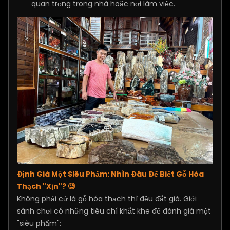
quan trọng trong nhà hoặc nơi làm việc.
Định Giá Một Siêu Phẩm: Nhìn Đâu Để Biết Gỗ Hóa
Thạch "Xịn"? 🧐
Không phải cứ là gỗ hóa thạch thì đều đắt giá. Giới
sành chơi có những tiêu chí khắt khe để đánh giá một
"siêu phẩm":