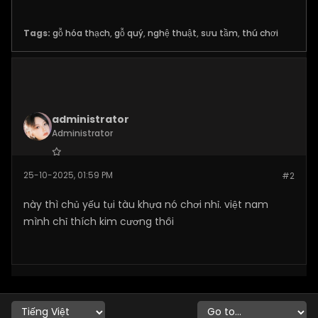
Tags:
gỗ hóa thạch
,
gỗ quý
,
nghệ thuật
,
sưu tầm
,
thú chơi
administrator
Administrator
Join Date:
Nov 2024
25-10-2025, 01:59 PM
#2
Posts:
520
này thì chủ yếu tụi tàu khựa nó chơi nhỉ. việt nam
mình chỉ thích kim cương thôi