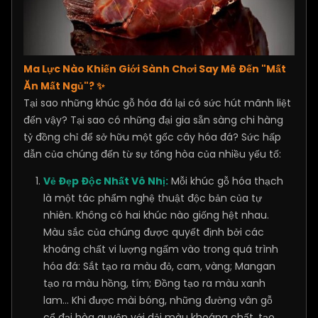
Ma Lực Nào Khiến Giới Sành Chơi Say Mê Đến "Mất
Ăn Mất Ngủ"? ✨
Tại sao những khúc gỗ hóa đá lại có sức hút mãnh liệt
đến vậy? Tại sao có những đại gia sẵn sàng chi hàng
tỷ đồng chỉ để sở hữu một gốc cây hóa đá? Sức hấp
dẫn của chúng đến từ sự tổng hòa của nhiều yếu tố:
Vẻ Đẹp Độc Nhất Vô Nhị:
Mỗi khúc gỗ hóa thạch
là một tác phẩm nghệ thuật độc bản của tự
nhiên. Không có hai khúc nào giống hệt nhau.
Màu sắc của chúng được quyết định bởi các
khoáng chất vi lượng ngấm vào trong quá trình
hóa đá: Sắt tạo ra màu đỏ, cam, vàng; Mangan
tạo ra màu hồng, tím; Đồng tạo ra màu xanh
lam... Khi được mài bóng, những đường vân gỗ
cổ đại hòa quyện với dải màu khoáng chất, tạo