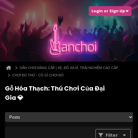
Login or Sign Up
DÂN CHƠI ĐẲNG CẤP | XE, ĐỒ XA XỈ, TRẢI NGHIỆM CAO CẤP
CHƠI ĐỦ THỨ - CÓ GÌ CHƠI ĐÓ
Gỗ Hóa Thạch: Thú Chơi Của Đại
Gia 💎
Filter