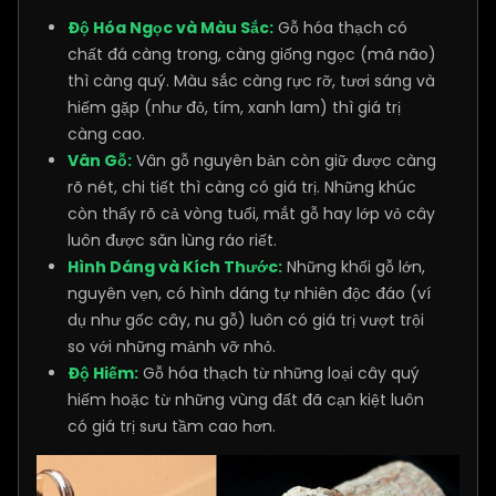
Độ Hóa Ngọc và Màu Sắc:
Gỗ hóa thạch có
chất đá càng trong, càng giống ngọc (mã não)
thì càng quý. Màu sắc càng rực rỡ, tươi sáng và
hiếm gặp (như đỏ, tím, xanh lam) thì giá trị
càng cao.
Vân Gỗ:
Vân gỗ nguyên bản còn giữ được càng
rõ nét, chi tiết thì càng có giá trị. Những khúc
còn thấy rõ cả vòng tuổi, mắt gỗ hay lớp vỏ cây
luôn được săn lùng ráo riết.
Hình Dáng và Kích Thước:
Những khối gỗ lớn,
nguyên vẹn, có hình dáng tự nhiên độc đáo (ví
dụ như gốc cây, nu gỗ) luôn có giá trị vượt trội
so với những mảnh vỡ nhỏ.
Độ Hiếm:
Gỗ hóa thạch từ những loại cây quý
hiếm hoặc từ những vùng đất đã cạn kiệt luôn
có giá trị sưu tầm cao hơn.