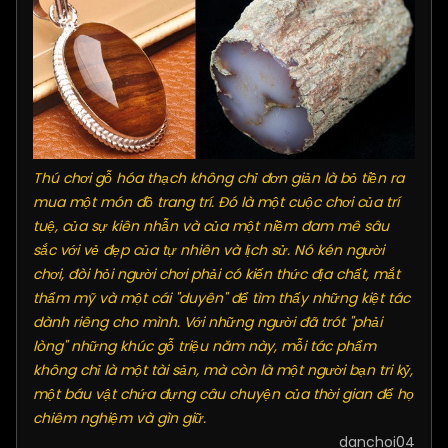
Thú chơi gỗ hóa thạch không chỉ đơn giản là bỏ tiền ra
mua một món đồ trang trí. Đó là một cuộc chơi của trí
tuệ, của sự kiên nhẫn và của một niềm đam mê sâu
sắc với vẻ đẹp của tự nhiên và lịch sử. Nó kén người
chơi, đòi hỏi người chơi phải có kiến thức địa chất, mắt
thẩm mỹ và một cái "duyên" để tìm thấy những kiệt tác
dành riêng cho mình. Với những người đã trót "phải
lòng" những khúc gỗ triệu năm này, mỗi tác phẩm
không chỉ là một tài sản, mà còn là một người bạn tri kỷ,
một báu vật chứa đựng câu chuyện của thời gian để họ
chiêm nghiệm và gìn giữ.
danchoi04