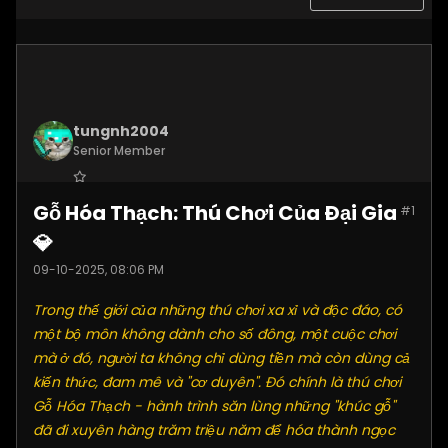
tungnh2004
Senior Member
Join Date:
Jun 2025
Gỗ Hóa Thạch: Thú Chơi Của Đại Gia
#1
Posts:
4099
💎
09-10-2025, 08:06 PM
Trong thế giới của những thú chơi xa xỉ và độc đáo, có
một bộ môn không dành cho số đông, một cuộc chơi
mà ở đó, người ta không chỉ dùng tiền mà còn dùng cả
kiến thức, đam mê và "cơ duyên". Đó chính là thú chơi
Gỗ Hóa Thạch - hành trình săn lùng những "khúc gỗ"
đã đi xuyên hàng trăm triệu năm để hóa thành ngọc