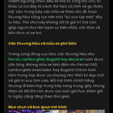
chiêm ngưỡng chiếc siêu xe mà họ từng mơ ước, số
khác lại coi đây là cách thể hiện cá tính và gu thẩm
mỹ. Việc trưng bày các mẫu xe theo chủ đề hoặc
thương hiệu cũng tạo nên một “bộ sưu tập mini” đầy
tự hào. Thú chơi này không chỉ là giải trí mà còn
giúp người chơi rèn luyện sự kiên nhẫn, cẩn thận và
kiến thức về xe hơi.
Các thương hiệu và mẫu xe phổ biến
Trong cộng đồng sưu tầm, các thương hiệu như
Ferrari, Lamborghini, Bugatti hay McLaren
luôn được
săn lùng. Những mẫu xe kinh điển như Ferrari F40,
Lamborghini Aventador hay Bugatti Chiron luôn
nằm trong top được ưa chuộng nhờ thiết kế đẹp mắt
và giá trị sưu tầm cao. Mỗi mô hình chính hãng
thường đi kèm hộp trưng bày sang trọng, giấy chứng
nhận và đôi khi còn được sản xuất giới hạn, khiến giá
trị ngày càng tăng theo thời gian.
Mẹo chọn và bảo quản mô hình