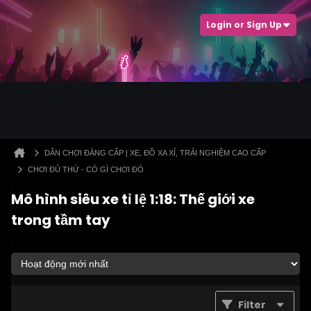
Login or Sign Up
DÂN CHƠI ĐẲNG CẤP | XE, ĐỒ XA XỈ, TRẢI NGHIỆM CAO CẤP
CHƠI ĐỦ THỨ - CÓ GÌ CHƠI ĐÓ
Mô hình siêu xe tỉ lệ 1:18: Thế giới xe
trong tầm tay
Filter