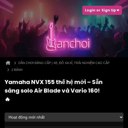
Login or Sign Up
DÂN CHƠI ĐẲNG CẤP | XE, ĐỒ XA XỈ, TRẢI NGHIỆM CAO CẤP
2 BÁNH
Yamaha NVX 155 thế hệ mới – Sẵn
sàng solo Air Blade và Vario 160!
🔥