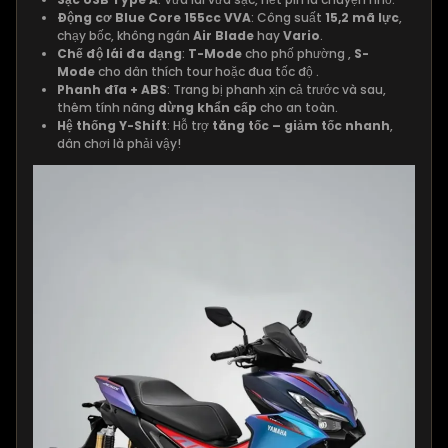
Động cơ Blue Core 155cc VVA
: Công suất
15,2 mã lực
,
chạy bốc, không ngán
Air Blade
hay
Vario
.
Chế độ lái đa dạng
:
T-Mode
cho phố phường ,
S-
Mode
cho dân thích tour hoặc đua tốc độ .
Phanh đĩa + ABS
: Trang bị phanh xịn cả trước và sau,
thêm tính năng
dừng khẩn cấp
cho an toàn.
Hệ thống Y-Shift
: Hỗ trợ
tăng tốc – giảm tốc nhanh
,
dân chơi là phải vậy!