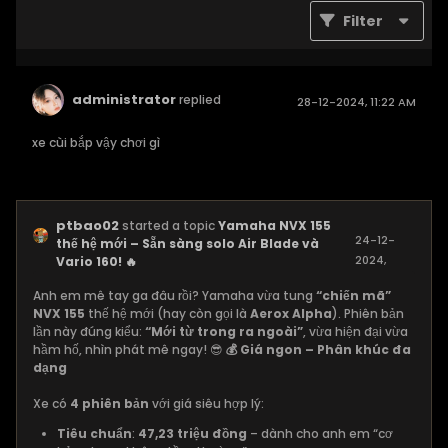
Filter
administrator
replied
28-12-2024, 11:22 AM
xe cùi bắp vậy chơi gì
ptbao02
started a topic
Yamaha NVX 155
24-12-
thế hệ mới – Sẵn sàng solo Air Blade và
2024,
Vario 160! 🔥
08:33 PM
Anh em mê tay ga đâu rồi? Yamaha vừa tung
“chiến mã”
NVX 155
thế hệ mới (hay còn gọi là
Aerox Alpha
). Phiên bản
lần này đúng kiểu:
“Mới từ trong ra ngoài”
, vừa hiện đại vừa
hầm hố, nhìn phát mê ngay! 😎
💰 Giá ngon – Phân khúc đa
dạng
Xe có
4 phiên bản
với giá siêu hợp lý:
Tiêu chuẩn
:
47,23 triệu đồng
– dành cho anh em “cơ