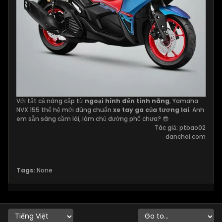
Với tất cả nâng cấp từ
ngoại hình đến tính năng
, Yamaha
NVX 155 thế hệ mới đúng chuẩn
xe tay ga của tương lai
. Anh
em sẵn sàng cầm lái, làm chủ đường phố chưa? 😎
Tác giả: ptbao02
danchoi.com
Tags:
None