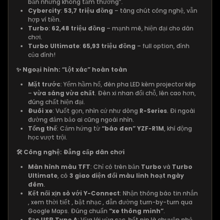
bản nhưng không tầm thường”.
Cybercity
:
53,7 triệu đồng
– tăng chút công nghệ, vẫn
hợp ví tiền.
Turbo
:
62,48 triệu đồng
– mạnh mẽ, hiện đại cho dân
chơi.
Turbo Ultimate
:
65,93 triệu đồng
– full option, đỉnh
của đỉnh!
✨ Ngoại hình: “Lột xác” hoàn toàn
Mặt trước
: Yếm hầm hố, đèn pha LED kèm projector kép
–
vừa sáng vừa chất
. Đèn xi nhan đổi chỗ, lên cao hơn,
đúng chất hiện đại.
Đuôi xe
: Vuốt gọn, nhìn cứ như dòng
R-Series
. Đi ngoài
đường đảm bảo ai cũng ngoái nhìn.
Tổng thể
: Cảm hứng từ
“báo đen” YZF-R1M
, khí động
học vượt trội.
🛠️ Công nghệ: Đẳng cấp dân chơi
Màn hình màu TFT
: Chỉ có trên bản
Turbo
và
Turbo
Ultimate
, có
3 giao diện đổi màu linh hoạt ngày
đêm
.
Kết nối xịn sò với Y-Connect
: Nhận thông báo tin nhắn
, xem thời tiết , bật nhạc , dẫn đường turn-by-turn qua
Google Maps. Đúng chuẩn
“xe thông minh”
.
Sạc USB Type A
: Vừa lái vừa sạc, hết pin là chuyện nhỏ.