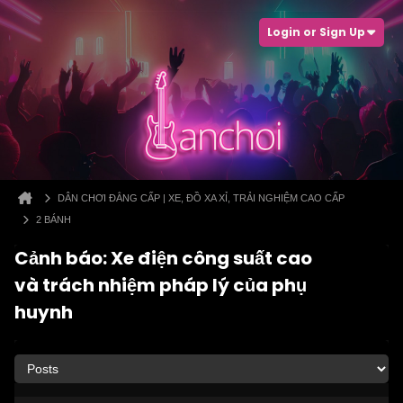
Login or Sign Up
DÂN CHƠI ĐẲNG CẤP | XE, ĐỒ XA XỈ, TRẢI NGHIỆM CAO CẤP
2 BÁNH
Cảnh báo: Xe điện công suất cao
và trách nhiệm pháp lý của phụ
huynh