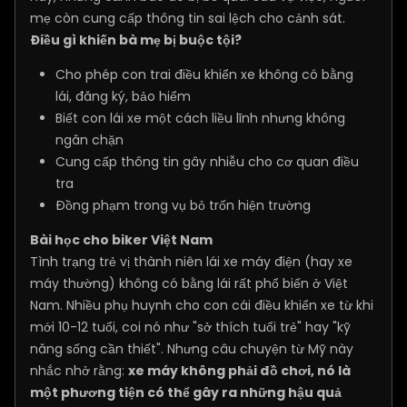
mẹ còn cung cấp thông tin sai lệch cho cảnh sát.
Điều gì khiến bà mẹ bị buộc tội?
Cho phép con trai điều khiển xe không có bằng
lái, đăng ký, bảo hiểm
Biết con lái xe một cách liều lĩnh nhưng không
ngăn chặn
Cung cấp thông tin gây nhiễu cho cơ quan điều
tra
Đồng phạm trong vụ bỏ trốn hiện trường
Bài học cho biker Việt Nam
Tình trạng trẻ vị thành niên lái xe máy điện (hay xe
máy thường) không có bằng lái rất phổ biến ở Việt
Nam. Nhiều phụ huynh cho con cái điều khiển xe từ khi
mới 10-12 tuổi, coi nó như "sở thích tuổi trẻ" hay "kỹ
năng sống cần thiết". Nhưng câu chuyện từ Mỹ này
nhắc nhở rằng:
xe máy không phải đồ chơi, nó là
một phương tiện có thể gây ra những hậu quả