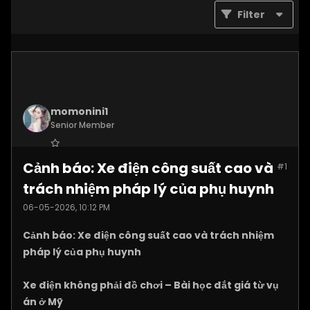
Filter
momonini1
Senior Member
Join Date:
Apr 2026
Cảnh báo: Xe điện công suất cao và
#1
Posts:
5399
trách nhiệm pháp lý của phụ huynh
06-05-2026, 10:12 PM
Cảnh báo: Xe điện công suất cao và trách nhiệm
pháp lý của phụ huynh
Xe điện không phải đồ chơi – Bài học đắt giá từ vụ
án ở Mỹ