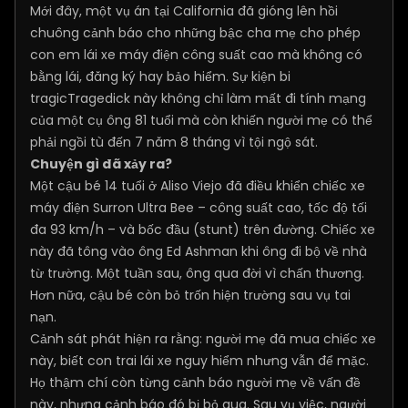
Mới đây, một vụ án tại California đã gióng lên hồi
chuông cảnh báo cho những bậc cha mẹ cho phép
con em lái xe máy điện công suất cao mà không có
bằng lái, đăng ký hay bảo hiểm. Sự kiện bi
tragicTragedick này không chỉ làm mất đi tính mạng
của một cụ ông 81 tuổi mà còn khiến người mẹ có thể
phải ngồi tù đến 7 năm 8 tháng vì tội ngộ sát.
Chuyện gì đã xảy ra?
Một cậu bé 14 tuổi ở Aliso Viejo đã điều khiển chiếc xe
máy điện Surron Ultra Bee – công suất cao, tốc độ tối
đa 93 km/h – và bốc đầu (stunt) trên đường. Chiếc xe
này đã tông vào ông Ed Ashman khi ông đi bộ về nhà
từ trường. Một tuần sau, ông qua đời vì chấn thương.
Hơn nữa, cậu bé còn bỏ trốn hiện trường sau vụ tai
nạn.
Cảnh sát phát hiện ra rằng: người mẹ đã mua chiếc xe
này, biết con trai lái xe nguy hiểm nhưng vẫn để mặc.
Họ thậm chí còn từng cảnh báo người mẹ về vấn đề
này, nhưng cảnh báo đó bị bỏ qua. Sau vụ việc, người