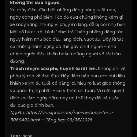
không thể đảo ngược.
Xe máy điện, đặc biệt những dòng công suất cao,
ngày càng phổ biến. Tốc độ của chúng không kém gì
xe máy xăng, nhưng vì chạy im lặng, dễ bị coi nhẹ hơn.
Một số biker trẻ thích "chơi trội" bằng những động tác
nguy hiểm như bốc đầu, lạng lách, vượt ẩu. Đây là tất
cả những hành động có thể gây chết người – cho
chính người điều khiển hoặc những người vô tội trên
đường.
Trách nhiệm của phụ huynh là rất lớn.
Không chỉ về
pháp lý mà về đạo đức. Hãy đảm bảo con em chỉ điều
khiển xe khi đủ tuổi, có bằng lái, hiểu rõ luật giao thông
và quan trọng nhất – có ý thức an toàn. Vì một quyết
định sai lầm ngày hôm nay có thể thay đổi cả cuộc
đời của gia đình bạn.
Nguồn:
https://vnexpress.net/me-bi-buoc-toi...i-
5069492.html
— Tổng hợp 06/05/2026
Tags:
None