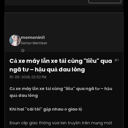
momonini1
Senior Member
Join Date:
Apr 2026
Cả xe máy lẫn xe tải cùng "liều" qua
#1
Posts:
5408
ngã tư – hậu quả đau lòng
15-05-2026, 02:52 PM
Cả xe máy lẫn xe tải cùng "liều" qua ngã tư – hậu
quả đau lòng
Khi hai "cái tôi" gặp nhau ở giao lộ
Đoạn clip giao thông vừa lan truyền trên mạng một