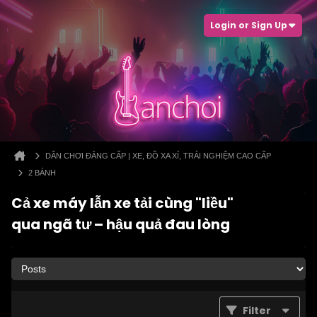
Login or Sign Up
DÂN CHƠI ĐẲNG CẤP | XE, ĐỒ XA XỈ, TRẢI NGHIỆM CAO CẤP
2 BÁNH
Cả xe máy lẫn xe tải cùng "liều"
qua ngã tư – hậu quả đau lòng
Filter