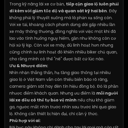
Trong kỹ năng lái xe cơ bản,
tiếp cận giao lộ luôn phải
đi kèm với giảm tốc độ và quan sát kỹ hai bên
. Đây
không phải lý thuyết suông mà là phản xạ sống còn.
Với xe tải, khoảng cách phanh dừng dài gấp nhiều lần
xe máy thông thường, đồng nghĩa với việc một khi đã
lao vào tình huống nguy hiểm, gần như không còn cơ
hội xử lý kịp. Còn với xe máy, dù linh hoạt hơn nhưng
cũng chính sự linh hoạt đó khiến nhiều biker chủ quan,
cho rằng mình có thể "né" được bất cứ lúc nào.
Ưu & Nhược điểm:
Nhìn nhận thẳng thắn, hạ tầng giao thông tại nhiều
giao lộ ở Việt Nam vẫn còn thiếu biển báo rõ ràng,
camera giám sát hay đèn tín hiệu đồng bộ. Đó là phần
nhược điểm khách quan. Nhưng ưu điểm là
mỗi người
lái xe đều có thể tự bảo vệ mình
nếu chịu khó giảm
ga, ngước mắt nhìn trước nhìn sau trước khi qua giao
lộ. Không cần thiết bị hiện đại, chỉ cần ý thức.
Phù hợp với ai:
Bài học này không chỉ dành cho tay lái mới mà còn rất