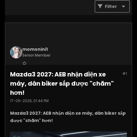
Filter
momonini1
Senior Member
Join Date:
Apr 2026
Mazda3 2027: AEB nhận diện xe
#1
Posts:
5399
máy, dân biker sắp được "chăm"
hơn!
17-05-2026, 01:44 PM
Mazda3 2027: AEB nhận diện xe máy, dân biker sắp
được "chăm" hơn!