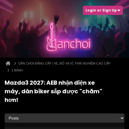
Login or Sign Up
DÂN CHƠI ĐẲNG CẤP | XE, ĐỒ XA XỈ, TRẢI NGHIỆM CAO CẤP
2 BÁNH
Mazda3 2027: AEB nhận diện xe
máy, dân biker sắp được "chăm"
hơn!