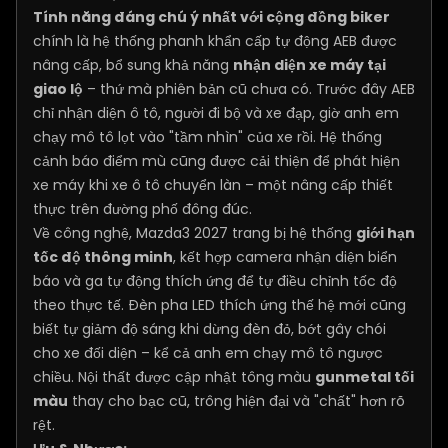
Tính năng đáng chú ý nhất với cộng đồng biker
chính là hệ thống phanh khẩn cấp tự động AEB được
nâng cấp, bổ sung khả năng
nhận diện xe máy tại
giao lộ
– thứ mà phiên bản cũ chưa có. Trước đây AEB
chỉ nhận diện ô tô, người đi bộ và xe đạp, giờ anh em
chạy mô tô lọt vào "tầm nhìn" của xe rồi. Hệ thống
cảnh báo điểm mù cũng được cải thiện để phát hiện
xe máy khi xe ô tô chuyển làn – một nâng cấp thiết
thực trên đường phố đông đúc.
Về công nghệ, Mazda3 2027 trang bị hệ thống
giới hạn
tốc độ thông minh
, kết hợp camera nhận diện biển
báo và ga tự động thích ứng để tự điều chỉnh tốc độ
theo thực tế. Đèn pha LED thích ứng thế hệ mới cũng
biết tự giảm độ sáng khi dừng đèn đỏ, bớt gây chói
cho xe đối diện – kể cả anh em chạy mô tô ngược
chiều. Nội thất được cập nhật tông màu
gunmetal tối
màu
thay cho bạc cũ, trông hiện đại và "chất" hơn rõ
rệt.