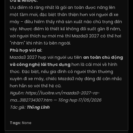
Ưu & Nhược:
Ưu điểm rõ ràng nhất là gói an toàn được nâng lên
một tầm mới, đặc biệt thân thiện hơn với người đi xe
máy – điều hiếm thấy nhà sản xuất nào chú trọng đến
vậy. Nhược điểm là thiết kế không đổi suốt gần 8 năm,
với người thích sự mới mẻ thì Mazda3 2027 có thể hơi
"nhàm" khi nhìn từ bên ngoài.
Phù hợp với ai:
Mazda3 2027 hợp với người ưu tiên
an toàn chủ động
và công nghệ lái thực dụng
hơn là cái mới về hình
thức. Đặc biệt, nếu gia đình có người thân thường
xuyên đi xe máy, chiếc Mazda3 này đáng để cân nhắc
hơn hẳn so với thế hệ cũ.
Nguồn:
https://tuoitre.vn/mazda3-2027-ra-
ma...3182734307.htm
— Tổng hợp 17/05/2026
Tác giả:
Thống Lĩnh
Tags:
None