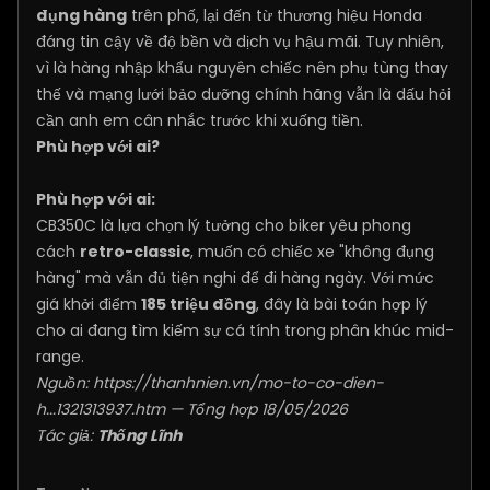
đụng hàng
trên phố, lại đến từ thương hiệu Honda
đáng tin cậy về độ bền và dịch vụ hậu mãi. Tuy nhiên,
vì là hàng nhập khẩu nguyên chiếc nên phụ tùng thay
thế và mạng lưới bảo dưỡng chính hãng vẫn là dấu hỏi
cần anh em cân nhắc trước khi xuống tiền.
Phù hợp với ai?
Phù hợp với ai:
CB350C là lựa chọn lý tưởng cho biker yêu phong
cách
retro-classic
, muốn có chiếc xe "không đụng
hàng" mà vẫn đủ tiện nghi để đi hàng ngày. Với mức
giá khởi điểm
185 triệu đồng
, đây là bài toán hợp lý
cho ai đang tìm kiếm sự cá tính trong phân khúc mid-
range.
Nguồn:
https://thanhnien.vn/mo-to-co-dien-
h...1321313937.htm
— Tổng hợp 18/05/2026
Tác giả:
Thống Lĩnh