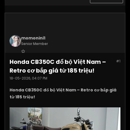
momonini1
Senior Member
Join Date:
Apr 2026
Honda CB350C đổ bộ Việt Nam –
#1
Posts:
5399
Retro cơ bắp giá từ 185 triệu!
18-05-2026, 04:07 PM
Honda CB350C đổ bộ Việt Nam – Retro cơ bắp giá
từ 185 triệu!