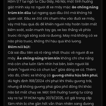
Hôm 1/7 tại ngã tư Cầu Giấy, Hà Nội, một tình huống
giật mình xảy ra: người đi xe máy mặc
áo chống nắng
trùm kín đầu
tạt ngang qua đầu ôtô mà không hề
quan sát. Đầu xe ôtô chỉ chạm nhẹ vào đuôi xe máy,
vậy mà hậu quả đủ để khiến người này hoàn toàn mất
kiểm soát, xoắn mạnh tay ga, xe lao thẳng về phía
trước rồi ngã sóng soài ra đường. May mà không có xe
nào phía trước, không thì hậu quả khó lường.
Điểm nổi bật:
Cái sai đầu tiên và rõ ràng nhất thuộc về người đi xe
máy.
Áo chống nắng trùm kín
không chỉ che nắng
mà còn che luôn tầm nhìn hai bên, biến người lái
thành "người mù có chọn lọc" giữa dòng xe cộ. Thêm
vào đó, chiếc xe không có
gương chiếu hậu bên phải
,
dù Nghị định 168/2024 chỉ phạt khi thiếu gương trái,
nhưng đi không gương phải giữa phố đông thì khác
nào bịt mắt chạy xe. Một tình huống tương tự cũng
xảy ra tại TP.HCM ngày 20/9/2025, cô gái trong clip
tầm nhìn bị che gần hết vẫn thản nhiên sang đường