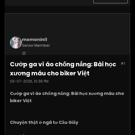
momonini1
Senior Member
Join Date:
Apr 2026
Cướp ga vì áo chống nắng: Bài học
#1
Posts:
5399
xương máu cho biker Việt
03-07-2026, 10:36 PM
Cướp ga vì áo chống nắng: Bài học xương máu cho
biker Việt
Chuyện thật ở ngã tư Cầu Giấy