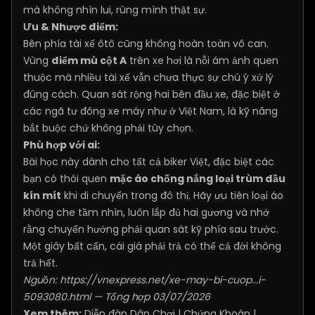
mà không nhìn lui, rùng mình thật sự.
Ưu & Nhược điểm:
Bên phía tài xế ôtô cũng không hoàn toàn vô can.
Vùng
điểm mù cột A
trên xe hơi là nỗi ám ảnh quen
thuộc mà nhiều tài xế vẫn chưa thực sự chú ý xử lý
đúng cách. Quan sát rộng hai bên đầu xe, đặc biệt ở
các ngã tư đông xe máy như ở Việt Nam, là kỹ năng
bắt buộc chứ không phải tùy chọn.
Phù hợp với ai:
Bài học này dành cho tất cả biker Việt, đặc biệt các
bạn có thói quen
mặc áo chống nắng loại trùm đầu
kín mít
khi di chuyển trong đô thị. Hãy ưu tiên loại áo
không che tầm nhìn, luôn lắp đủ hai gương và nhớ
rằng chuyển hướng phải quan sát kỹ phía sau trước.
Một giây bất cẩn, cái giá phải trả có thể cả đời không
trả hết.
Nguồn:
https://vnexpress.net/xe-may-bi-cuop...i-
5093080.html
— Tổng hợp 03/07/2026
Xem thêm:
Diễn đàn Dân Chơi
|
Chứng Khoán
|