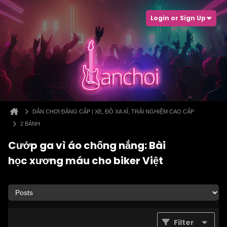
Login or Sign Up
DÂN CHƠI ĐẲNG CẤP | XE, ĐỒ XA XỈ, TRẢI NGHIỆM CAO CẤP
2 BÁNH
Cướp ga vì áo chống nắng: Bài
học xương máu cho biker Việt
Filter