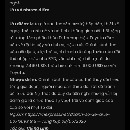
nghệ.
Ưu và nhược điểm
Ưu điểm:
Mức giá sau trợ cấp cực kỳ hấp dẫn, thiết kế
ngoại thất mới mẻ và cá tính, không gian nội thất rộng
rãi xứng tầm phân khúc D, thương hiệu Toyota đảm
bảo về độ tin cậy và dịch vụ hậu mãi. Chính sách trợ
cấp nội địa tạo lợi thế cạnh tranh rõ ràng trước các đối
thủ nhập khẩu như BYD, vốn chỉ nhận hỗ trợ tối đa
khoảng 2.460 USD, thấp hơn tới hơn 6.000 USD so với
Toyota.
Nhược điểm:
Chính sách trợ cấp có thể thay đổi theo
từng giai đoạn, người mua cần theo dõi sát để tránh
bỏ lỡ ưu đãi. Nội thất dù đầy đủ tiện nghi nhưng vẫn bị
đánh giá là chưa thực sự vượt trội về cảm giác cao
cấp so với một số đối
Nguồn:
https://vnexpress.net/doanh-so-xe-di...e-
5071369.html
— Tổng hợp 08/05/2026
Tác giả:
Thống Lĩnh