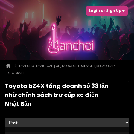
Login or Sign Up
DÂN CHƠI ĐẲNG CẤP | XE, ĐỒ XA XỈ, TRẢI NGHIỆM CAO CẤP
4 BÁNH
Toyota bZ4X tăng doanh số 33 lần
nhờ chính sách trợ cấp xe điện
Nhật Bản