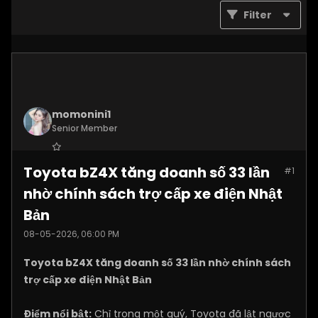
Filter
momonini1
Senior Member
Join Date:
Apr 2026
Toyota bZ4X tăng doanh số 33 lần
#1
Posts:
5399
nhờ chính sách trợ cấp xe điện Nhật
Bản
08-05-2026, 06:00 PM
Toyota bZ4X tăng doanh số 33 lần nhờ chính sách
trợ cấp xe điện Nhật Bản
Điểm nổi bật:
Chỉ trong một quý, Toyota đã lật ngược