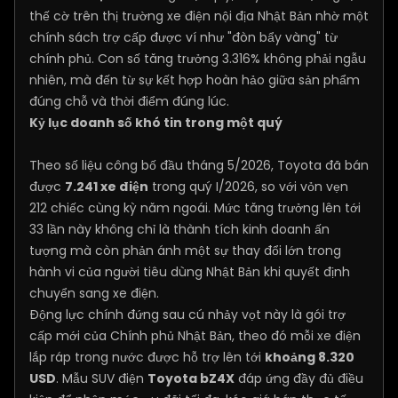
thế cờ trên thị trường xe điện nội địa Nhật Bản nhờ một
chính sách trợ cấp được ví như "đòn bẩy vàng" từ
chính phủ. Con số tăng trưởng 3.316% không phải ngẫu
nhiên, mà đến từ sự kết hợp hoàn hảo giữa sản phẩm
đúng chỗ và thời điểm đúng lúc.
Kỷ lục doanh số khó tin trong một quý
Theo số liệu công bố đầu tháng 5/2026, Toyota đã bán
được
7.241 xe điện
trong quý I/2026, so với vỏn vẹn
212 chiếc cùng kỳ năm ngoái. Mức tăng trưởng lên tới
33 lần này không chỉ là thành tích kinh doanh ấn
tượng mà còn phản ánh một sự thay đổi lớn trong
hành vi của người tiêu dùng Nhật Bản khi quyết định
chuyển sang xe điện.
Động lực chính đứng sau cú nhảy vọt này là gói trợ
cấp mới của Chính phủ Nhật Bản, theo đó mỗi xe điện
lắp ráp trong nước được hỗ trợ lên tới
khoảng 8.320
USD
. Mẫu SUV điện
Toyota bZ4X
đáp ứng đầy đủ điều