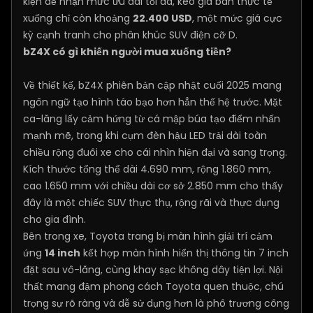
kiện để nhận mức ưu đãi tối đa, kéo giá bán thực tế
xuống chỉ còn khoảng
22.400 USD
, một mức giá cực
kỳ cạnh tranh cho phân khúc SUV điện cỡ D.
bZ4X có gì khiến người mua xuống tiền?
Về thiết kế, bZ4X phiên bản cập nhật cuối 2025 mang
ngôn ngữ tạo hình táo bạo hơn hẳn thế hệ trước. Mặt
ca-lăng lấy cảm hứng từ cá mập búa tạo điểm nhấn
mạnh mẽ, trong khi cụm đèn hậu LED trải dài toàn
chiều rộng đuôi xe cho cái nhìn hiện đại và sang trọng.
Kích thước tổng thể dài 4.690 mm, rộng 1.860 mm,
cao 1.650 mm với chiều dài cơ sở 2.850 mm cho thấy
đây là một chiếc SUV thực thụ, rộng rãi và thực dụng
cho gia đình.
Bên trong xe, Toyota trang bị màn hình giải trí cảm
ứng
14 inch
kết hợp màn hình hiển thị thông tin 7 inch
đặt sau vô-lăng, cùng khay sạc không dây tiện lợi. Nội
thất mang đậm phong cách Toyota quen thuộc, chú
trọng sự rõ ràng và dễ sử dụng hơn là phô trương công