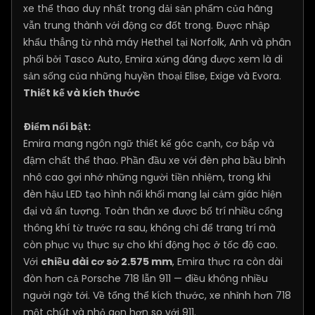
xe thể thao duy nhất trong dải sản phẩm của hãng
vẫn trung thành với động cơ đốt trong. Được nhập
khẩu thẳng từ nhà máy Hethel tại Norfolk, Anh và phân
phối bởi Tasco Auto, Emira xứng đáng được xem là di
sản sống của những huyền thoại Elise, Exige và Evora.
Thiết kế và kích thước
Điểm nổi bật:
Emira mang ngôn ngữ thiết kế góc cạnh, cơ bắp và
đậm chất thể thao. Phần đầu xe với đèn pha bầu bĩnh
nhô cao gợi nhớ những người tiền nhiệm, trong khi
đèn hậu LED tạo hình nổi khối mang lại cảm giác hiện
đại và ấn tượng. Toàn thân xe được bố trí nhiều cổng
thông khí từ trước ra sau, không chỉ để trang trí mà
còn phục vụ thực sự cho khí động học ở tốc độ cao.
Với
chiều dài cơ sở 2.575 mm
, Emira thực ra còn dài
đòn hơn cả Porsche 718 lẫn 911 — điều không nhiều
người ngờ tới. Về tổng thể kích thước, xe nhỉnh hơn 718
một chút và nhỏ gọn hơn so với 911.