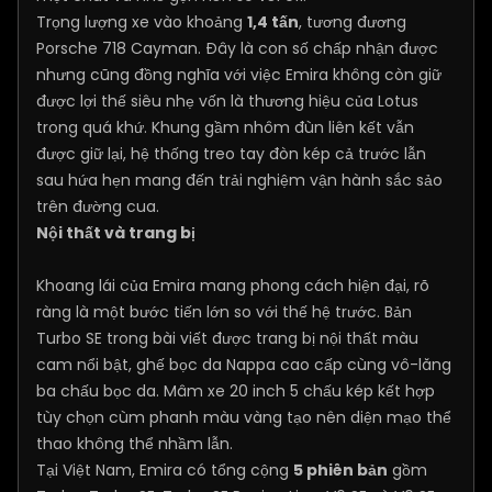
Trọng lượng xe vào khoảng
1,4 tấn
, tương đương
Porsche 718 Cayman. Đây là con số chấp nhận được
nhưng cũng đồng nghĩa với việc Emira không còn giữ
được lợi thế siêu nhẹ vốn là thương hiệu của Lotus
trong quá khứ. Khung gầm nhôm đùn liên kết vẫn
được giữ lại, hệ thống treo tay đòn kép cả trước lẫn
sau hứa hẹn mang đến trải nghiệm vận hành sắc sảo
trên đường cua.
Nội thất và trang bị
Khoang lái của Emira mang phong cách hiện đại, rõ
ràng là một bước tiến lớn so với thế hệ trước. Bản
Turbo SE trong bài viết được trang bị nội thất màu
cam nổi bật, ghế bọc da Nappa cao cấp cùng vô-lăng
ba chấu bọc da. Mâm xe 20 inch 5 chấu kép kết hợp
tùy chọn cùm phanh màu vàng tạo nên diện mạo thể
thao không thể nhầm lẫn.
Tại Việt Nam, Emira có tổng cộng
5 phiên bản
gồm