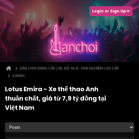
Login or Sign Up
DÂN CHƠI ĐẲNG CẤP | XE, ĐỒ XA XỈ, TRẢI NGHIỆM CAO CẤP
4 BÁNH
Lotus Emira - Xe thể thao Anh
thuần chất, giá từ 7,9 tỷ đồng tại
Việt Nam