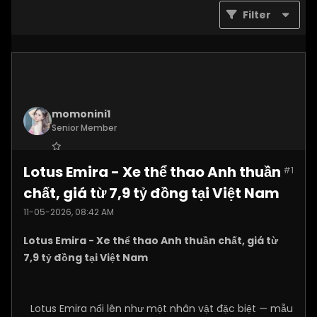
Filter
momonini1
Senior Member
Join Date:
Apr 2026
Lotus Emira - Xe thể thao Anh thuần
#1
Posts:
5399
chất, giá từ 7,9 tỷ đồng tại Việt Nam
11-05-2026, 08:42 AM
Lotus Emira - Xe thể thao Anh thuần chất, giá từ
7,9 tỷ đồng tại Việt Nam
Lotus Emira nổi lên như một nhân vật đặc biệt — mẫu