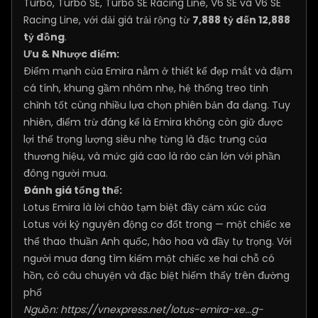
Turbo, Turbo SE, Turbo SE Racing Line, V6 SE và V6 SE
Racing Line, với dải giá trải rộng từ
7,888 tỷ đến 12,888
tỷ đồng
.
Ưu & Nhược điểm:
Điểm mạnh của Emira nằm ở thiết kế đẹp mắt và đậm
cá tính, khung gầm nhôm nhẹ, hệ thống treo tinh
chỉnh tốt cùng nhiều lựa chọn phiên bản đa dạng. Tuy
nhiên, điểm trừ đáng kể là Emira không còn giữ được
lợi thế trọng lượng siêu nhẹ từng là đặc trưng của
thương hiệu, và mức giá cao là rào cản lớn với phần
đông người mua.
Đánh giá tổng thể:
Lotus Emira là lời chào tạm biệt đầy cảm xúc của
Lotus với kỷ nguyên động cơ đốt trong — một chiếc xe
thể thao thuần Anh quốc, hào hoa và đầy tự trọng. Với
người mua đang tìm kiếm một chiếc xe hai chỗ có
hồn, có câu chuyện và đặc biệt hiếm thấy trên đường
phố
Nguồn:
https://vnexpress.net/lotus-emira-xe...g-