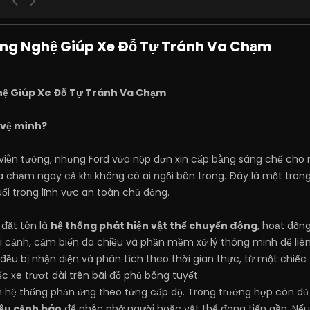
ng Nghệ Giúp Xe Đỗ Tự Tránh Va Chạm
ệ Giúp Xe Đỗ Tự Tránh Va Chạm
o vệ mình?
viễn tưởng, nhưng Ford vừa nộp đơn xin cấp bằng sáng chế cho m
va chạm ngay cả khi không có ai ngồi bên trong. Đây là một tr
ổi trong lĩnh vực an toàn chủ động.
đặt tên là
hệ thống phát hiện vật thể chuyển động
, hoạt độn
 cảnh, cảm biến đa chiều và phần mềm xử lý thông minh để liên
ều bị nhận diện và phân tích theo thời gian thực, từ một chiếc x
ếc xe trượt dài trên bãi đỗ phủ băng tuyết.
 hệ thống phản ứng theo từng cấp độ. Trong trường hợp còn đủ 
iệu cảnh báo
để nhắc nhở người hoặc vật thể đang tiến gần. Nế