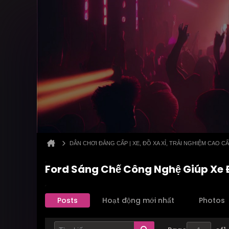
DÂN CHƠI ĐẲNG CẤP | XE, ĐỒ XA XỈ, TRẢI NGHIỆM CAO C
Ford Sáng Chế Công Nghệ Giúp Xe
Posts
Hoạt động mới nhất
Photos