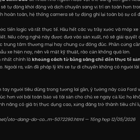
xe sẽ tự động khởi động và dịch chuyển sang vị trí an toàn hơn t
nh hoàn toàn, hệ thống camera sẽ tự động ghi lại toàn bộ sự cố
ớc tiến logic và rất thực tế. Hầu hết các vụ trầy xước và móp xe 
ết. Nếu công nghệ này được đưa vào sản xuất, nó sẽ giải quyết
 các trung tâm thương mại hay chung cư đông đúc. Phần cứng cầ
mẫu xe hiện nay, nên về mặt kỹ thuật, rào cản không quá lớn.
 nhất chính là
khoảng cách từ bằng sáng chế đến thực tế sản
. Ngoài ra, vấn đề pháp lý khi xe tự di chuyển không có người l
tay người tiêu dùng trong tương lai gần, ý tưởng này của Ford 
c hơn với bài toán bảo vệ tài sản cho chủ xe ngay cả lúc họ k
ính năng có giá trị thực dụng cao, xứng đáng trở thành tiêu chí
.net/oto-dang-do-co...m-5072290.html
— Tổng hợp 12/05/2026