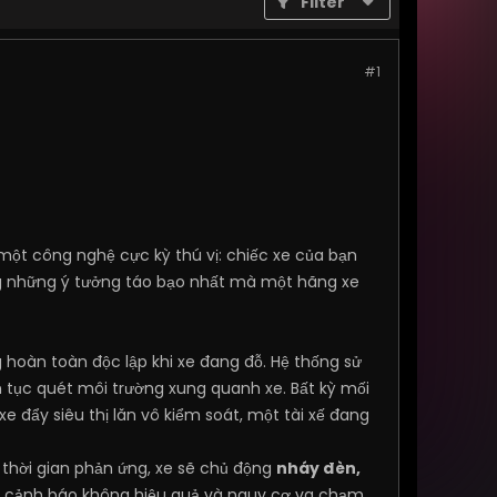
Filter
#1
ột công nghệ cực kỳ thú vị: chiếc xe của bạn
ong những ý tưởng táo bạo nhất mà một hãng xe
g hoàn toàn độc lập khi xe đang đỗ. Hệ thống sử
 tục quét môi trường xung quanh xe. Bất kỳ mối
e đẩy siêu thị lăn vô kiểm soát, một tài xế đang
thời gian phản ứng, xe sẽ chủ động
nháy đèn,
u cảnh báo không hiệu quả và nguy cơ va chạm