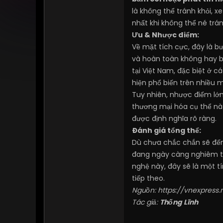
là không thể tránh khỏi, 
nhất khi không thể né trá
Ưu & Nhược điểm:
Về mặt tích cực, đây là bư
và hoàn toàn không hay bi
tại Việt Nam, đặc biệt ở
hiện phổ biến trên nhiều 
Tuy nhiên, nhược điểm lớn
thương mại hóa cụ thể nào
được định nghĩa rõ ràng.
Đánh giá tổng thể:
Dù chưa chắc chắn sẽ đến 
đang ngày càng nghiêm tú
nghệ này, đây sẽ là một t
tiếp theo.
Nguồn:
https://vnexpress
Tác giả:
Thống Lĩnh