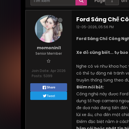
Page
of
1
Ford Sáng Chế Cô
12-05-2026, 05:56 PM
Ford Sáng Chế Công Ngh
momonini1
Xe đỗ cũng biết... tự bả
Senior Member
Nghe có vẻ như khoa học 
Join Date:
Apr 2026
có thể tự động né tránh 
Posts:
5399
truyền thống từng theo đu
Điểm nổi bật:
Share
Công nghệ này được Ford 
Tweet
dụng tổ hợp camera ngoại
đe dọa nào đang tiến đến đ
lùi xe ẩu, cho đến một chi
Điểm đặc biệt nằm ở cách
bấm còi hoặc phát tín h