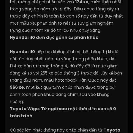
thị trường chỉ ghi nhận vỏn vẹn
174 xe
, mức thấp nhất
trong vòng ba năm trở lại đây. Điều chưa từng xảy ra
trước đây chính là toàn bộ con số này đến từ duy nhất
một mẫu xe, phản ánh rõ nét sự suy giảm nghiêm
trọng của nhóm xe đô thị cỡ nhỏ chạy xăng.
Hyundai i10 đơn độc gánh cả phân khúc
Hyundai i10
tiếp tục khẳng định vị thế thống trị khi là
cái tên duy nhất còn trụ vững trong phân khúc, đạt
174 xe bán ra trong tháng 4, dù đây đã là mức giảm
đáng kể so với 255 xe của tháng 3 trước đó. Lũy kế bốn
tháng đầu năm, mẫu hatchback Hàn Quốc này đạt
966 xe
, một kết quả tạm chấp nhận được trong bối
cảnh toàn phân khúc đang chìm sâu vào khủng
hoảng.
Toyota Wigo: Từ ngôi sao một thời đến con số 0
tròn trĩnh
Cú sốc lớn nhất tháng này chắc chắn đến từ
Toyota