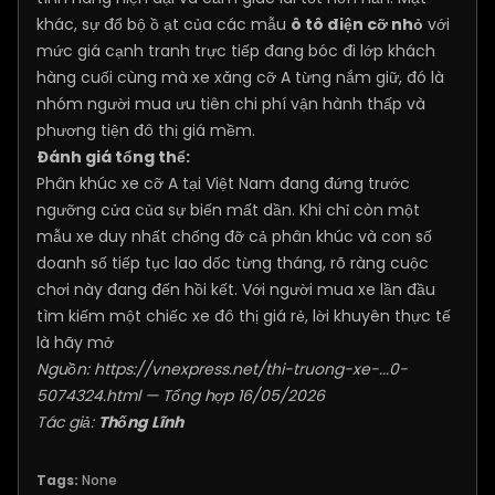
khác, sự đổ bộ ồ ạt của các mẫu
ô tô điện cỡ nhỏ
với
mức giá cạnh tranh trực tiếp đang bóc đi lớp khách
hàng cuối cùng mà xe xăng cỡ A từng nắm giữ, đó là
nhóm người mua ưu tiên chi phí vận hành thấp và
phương tiện đô thị giá mềm.
Đánh giá tổng thể:
Phân khúc xe cỡ A tại Việt Nam đang đứng trước
ngưỡng cửa của sự biến mất dần. Khi chỉ còn một
mẫu xe duy nhất chống đỡ cả phân khúc và con số
doanh số tiếp tục lao dốc từng tháng, rõ ràng cuộc
chơi này đang đến hồi kết. Với người mua xe lần đầu
tìm kiếm một chiếc xe đô thị giá rẻ, lời khuyên thực tế
là hãy mở
Nguồn:
https://vnexpress.net/thi-truong-xe-...0-
5074324.html
— Tổng hợp 16/05/2026
Tác giả:
Thống Lĩnh
Tags:
None