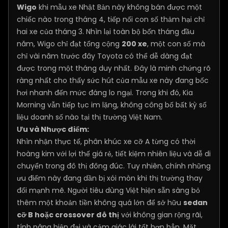
Wigo
khi mẫu xe Nhật Bản này không bán được một
chiếc nào trong tháng 4, tiếp nối con số thảm hại chỉ
hai xe của tháng 3. Nhìn lại toàn bộ bốn tháng đầu
năm, Wigo chỉ đạt tổng cộng
200 xe
, một con số mà
chỉ vài năm trước đây Toyota có thể dễ dàng đạt
được trong một tháng duy nhất. Đây là minh chứng rõ
ràng nhất cho thấy sức hút của mẫu xe này đang bốc
hơi nhanh đến mức đáng lo ngại. Trong khi đó, Kia
Morning vẫn tiếp tục im lặng, không công bố bất kỳ số
liệu doanh số nào tại thị trường Việt Nam.
Ưu và Nhược điểm:
Nhìn nhận thực tế, phân khúc xe cỡ A từng có thời
hoàng kim với lợi thế giá rẻ, tiết kiệm nhiên liệu và dễ di
chuyển trong đô thị đông đúc. Tuy nhiên, chính những
ưu điểm này đang dần bị xói mòn khi thị trường thay
đổi mạnh mẽ. Người tiêu dùng Việt hiện sẵn sàng bỏ
thêm một khoản tiền không quá lớn để sở hữu
sedan
cỡ B hoặc crossover đô thị
với không gian rộng rãi,
tính năng hiện đại và cảm giác lái tốt hơn hẳn. Mặt