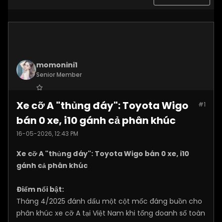
momonini1
Senior Member
Join Date:
Apr 2026
Xe cỡ A "thủng đáy": Toyota Wigo
#1
Posts:
5395
bán 0 xe, i10 gánh cả phân khúc
16-05-2026, 12:43 PM
Xe cỡ A "thủng đáy": Toyota Wigo bán 0 xe, i10
gánh cả phân khúc
Điểm nổi bật:
Tháng 4/2025 đánh dấu một cột mốc đáng buồn cho
phân khúc xe cỡ A tại Việt Nam khi tổng doanh số toàn