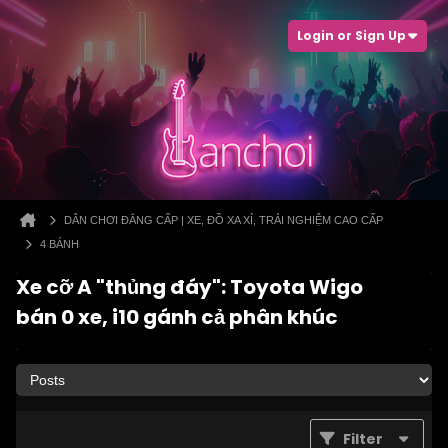
Login or Sign Up
DÂN CHƠI ĐẲNG CẤP | XE, ĐỒ XA XỈ, TRẢI NGHIỆM CAO CẤP
4 BÁNH
Xe cỡ A "thủng đáy": Toyota Wigo
bán 0 xe, i10 gánh cả phân khúc
Filter