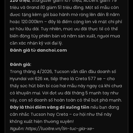
220 triệu
, Stargazer giảm 107 triệu, Accent giảm 79
triệu và Grand i10 giảm 51 triệu đồng. Một số mẫu còn
được tặng kèm gói bảo hành mở rộng lên đến 8 năm
hoặc 120.000km – đây là điểm cộng lớn về mặt chi phí
sở hữu lâu dài. Tuy nhiên, mức ưu đãi thực tế có thể
biến động tùy phiên bản và năm sản xuất, người mua
cần xác nhận kỹ với đại lý.
Đánh giá từ danchoi.com
Đánh giá:
Trong tháng 4/2026, Tucson vẫn dẫn đầu doanh số
Hyundai với 626 xe, tiếp theo là Creta 577 xe – cho
thấy sức hút bền bỉ của hai mẫu này ngay cả khi chưa
có khuyến mại. Với đợt ưu đãi tháng 5 mạnh tay như
vậy, con số doanh số hoàn toàn có thể bứt phá mạnh.
Đây là thời điểm vàng để xuống tiền
nếu bạn đang
cân nhắc Tucson hay Creta – cơ hội như thế này
không xuất hiện thường xuyên!
Nguồn:
https://tuoitre.vn/tin-tuc-gia-xe-