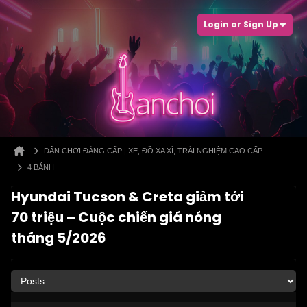
Login or Sign Up
DÂN CHƠI ĐẲNG CẤP | XE, ĐỒ XA XỈ, TRẢI NGHIỆM CAO CẤP
4 BÁNH
Hyundai Tucson & Creta giảm tới
70 triệu – Cuộc chiến giá nóng
tháng 5/2026