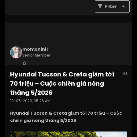
Filter
momonini1
Senior Member
Join Date:
Apr 2026
Hyundai Tucson & Creta giảm tới
#1
Posts:
5399
70 triệu – Cuộc chiến giá nóng
tháng 5/2026
18-05-2026, 05:26 AM
Hyundai Tucson & Creta giảm tới 70 triệu – Cuộc
chiến giá nóng tháng 5/2026