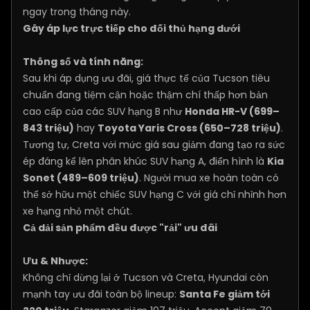
ngay trong tháng này.
Gây áp lực trực tiếp cho đối thủ hạng dưới
Thông số và tính năng:
Sau khi áp dụng ưu đãi, giá thực tế của Tucson tiêu
chuẩn đang tiệm cận hoặc thậm chí thấp hơn bản
cao cấp của các SUV hạng B như
Honda HR-V (699–
843 triệu)
hay
Toyota Yaris Cross (650–728 triệu)
.
Tương tự, Creta với mức giá sau giảm đang tạo ra sức
ép đáng kể lên phân khúc SUV hạng A, điển hình là
Kia
Sonet (489–609 triệu)
. Người mua xe hoàn toàn có
thể sở hữu một chiếc SUV hạng C với giá chỉ nhỉnh hơn
xe hạng nhỏ một chút.
Cả dải sản phẩm đều được "rải" ưu đãi
Ưu & Nhược:
Không chỉ dừng lại ở Tucson và Creta, Hyundai còn
mạnh tay ưu đãi toàn bộ lineup:
Santa Fe giảm tới