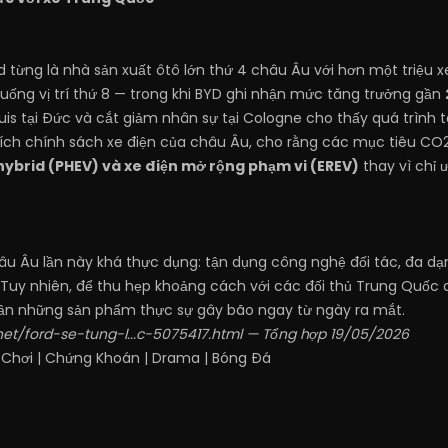
rd từng là nhà sản xuất ôtô lớn thứ 4 châu Âu với hơn một triệu
 xuống vị trí thứ 8 — trong khi BYD ghi nhận mức tăng trưởng gần
s tại Đức và cắt giảm nhân sự tại Cologne cho thấy quá trình t
rích chính sách xe điện của châu Âu, cho rằng các mục tiêu CO2
hybrid (PHEV) và xe điện mở rộng phạm vi (EREV)
thay vì chỉ ư
hâu Âu lần này khá thực dụng: tận dụng công nghệ đối tác, đa d
 Tuy nhiên, để thu hẹp khoảng cách với các đối thủ Trung Quốc
cần những sản phẩm thực sự gây bão ngay từ ngày ra mắt.
net/ford-se-tung-l...c-5075417.html
— Tổng hợp 19/05/2026
 Chơi
|
Chứng Khoán
|
Drama
|
Bóng Đá