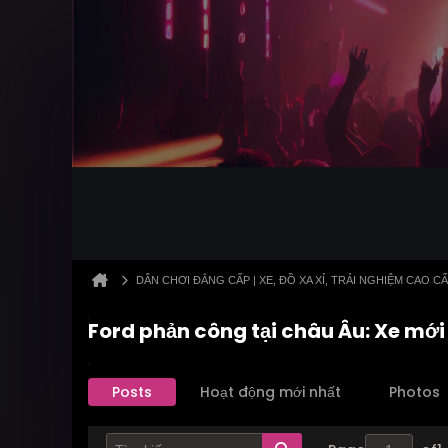
DÂN CHƠI ĐẲNG CẤP | XE, ĐỒ XA XỈ, TRẢI NGHIỆM CAO C
Ford phản công tại châu Âu: Xe mới
Posts
Hoạt động mới nhất
Photos