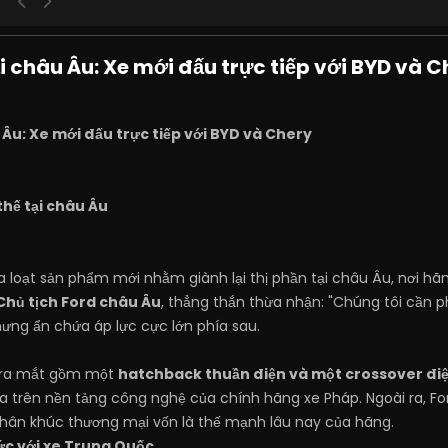
i châu Âu: Xe mới đấu trực tiếp với BYD và C
Âu: Xe mới đấu trực tiếp với BYD và Chery
 thế tại châu Âu
a loạt sản phẩm mới nhằm giành lại thị phần tại châu Âu, nơi h
Chủ tịch Ford châu Âu
, thẳng thắn thừa nhận: "Chúng tôi cần 
ưng ẩn chứa áp lực cực lớn phía sau.
p ra mắt gồm một
hatchback thuần điện và một crossover đi
a trên nền tảng công nghệ của chính hãng xe Pháp. Ngoài ra, F
hân khúc thương mại vốn là thế mạnh lâu nay của hãng.
ức với xe Trung Quốc