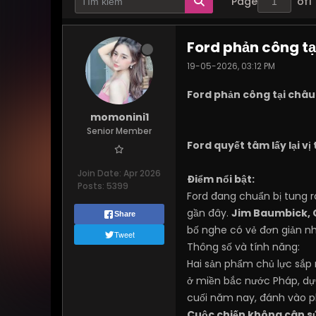
Page
of
1
Ford phản công tạ
19-05-2026, 03:12 PM
Ford phản công tại châu 
momonini1
Senior Member
Ford quyết tâm lấy lại vị
Join Date:
Apr 2026
Điểm nổi bật:
Posts:
5399
Ford đang chuẩn bị tung r
gần đây.
Jim Baumbick, 
Share
bố nghe có vẻ đơn giản nh
Tweet
Thông số và tính năng:
Hai sản phẩm chủ lực sắ
ở miền bắc nước Pháp, dự
cuối năm nay, đánh vào p
Cuộc chiến không cân s