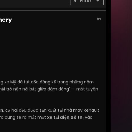
Filter
hery
#1
ãng xe Mỹ đã tụt dốc đáng kể trong những năm
phải trở nên nổi bật giữa đám đông" — một tuyên
ện
, cả hai đều được sản xuất tại nhà máy Renault
ord cũng sẽ ra mắt một
xe tải điện đô thị
vào