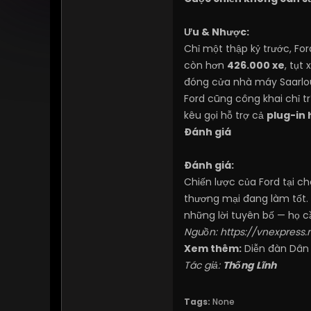
Ưu & Nhược:
Chỉ một thập kỷ trước, Fo
còn hơn
426.000 xe
, tụt
đóng cửa nhà máy Saarloui
Ford cũng công khai chỉ t
kêu gọi hỗ trợ cả
plug-in 
Đánh giá
Đánh giá:
Chiến lược của Ford tại c
thương mại đang làm tốt.
những lời tuyên bố — họ 
Nguồn:
https://vnexpress.
Xem thêm:
Diễn đàn Dân
Tác giả:
Thống Lĩnh
Tags:
None