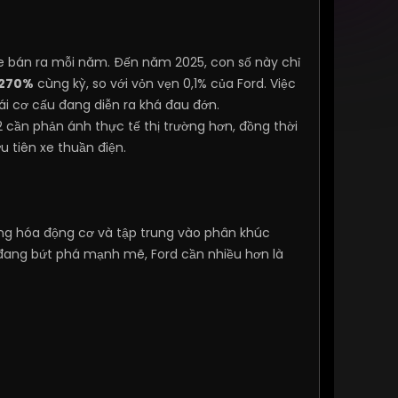
 xe bán ra mỗi năm. Đến năm 2025, con số này chỉ
270%
cùng kỳ, so với vỏn vẹn 0,1% của Ford. Việc
ái cơ cấu đang diễn ra khá đau đớn.
 cần phản ánh thực tế thị trường hơn, đồng thời
u tiên xe thuần điện.
ạng hóa động cơ và tập trung vào phân khúc
 đang bứt phá mạnh mẽ, Ford cần nhiều hơn là