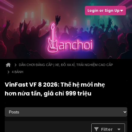
Login or Sign Up
DÂN CHƠI ĐẲNG CẤP | XE, ĐỒ XA XỈ, TRẢI NGHIỆM CAO CẤP
4 BÁNH
VinFast VF 8 2026: Thế hệ mới nhẹ
hơn nửa tấn, giá chỉ 999 triệu
Filter