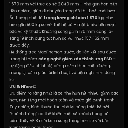
1.670 mm với trục cơ sở 2.840 mm – nhỏ gọn hơn bản
tiền nhiệm, giúp di chuyển trong đô thị thoải mái hơn.
Ấn tượng nhất là
trọng lượng chỉ còn 1.870 kg
, nhẹ
hơn gần 500 kg so với thế hệ cũ – một bước tiến vượt
bậc về kỹ thuật. Khoảng sáng gầm 170 mm cùng la-
zăng 19 inch cũng tốt hơn so với mức 157-162 mm
trước đây.
Hệ thống treo MacPherson trước, đa liên kết sau được
trang bị thêm
công nghệ giảm xóc thích ứng FSD
–
tự động điều chỉnh độ cứng mềm theo mặt đường,
mang lại cảm giác lái linh hoạt và tiện nghi hơn đáng
kể.
Ưu & Nhược:
Ưu điểm rõ ràng nhất là xe nhẹ hơn rất nhiều, gầm cao
hơn, nền tảng mới hoàn toàn và mức giá cạnh tranh.
Tuy nhiên, kích thước thu nhỏ lại cùng thiết kế bớt
"hoành tráng" có thể khiến một số khách hàng cũ
cảm thấy VF 8 mới kém sang trọng hơn so với bản
Pininfarina ngày trước.