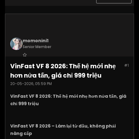
momonini1
Senior Member
Join Date:
Apr 2026
VinFast VF 8 2026: Thế hệ mới nhẹ
#1
Posts:
5399
hơn nửa tấn, giá chỉ 999 triệu
20-05-2026, 05:59 PM
VinFast VF 8 2026: Thế hệ mới nhẹ hơn nửa tấn, giá
chỉ 999 triệu
VinFast VF 8 2026 – Làm lại từ đầu, không phải
nâng cấp