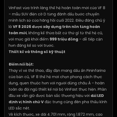
VinFast vừa trình làng thế hệ hoàn toàn mới của VF 8
– mẫu SUV điện cỡ D từng đánh dấu bước chuyển
mình lịch sử của hãng hồi cuối 2022. Điều đáng chú ý
là
VF 8 2026 được xây dựng trên nền tảng hoàn
toàn mới
, không kế thừa bất cứ thứ gì từ thế hệ cũ,
với mức giá khởi điểm
999 triệu đồng
– dễ tiếp cận
hơn đáng kể so với trước.
Thiết kế và thông số kỹ thuật
Điểm nổi bật:
Thay vì vẻ thể thao, đầy đặn mang dấu ấn Pininfarina
của bản cũ, VF 8 thế hệ mới chọn phong cách thực
dụng, quen thuộc hơn với người dùng châu Á – hoàn
toàn do đội ngũ thiết kế nội bộ VinFast thực hiện. Phần
đầu xe vẫn giữ được bản sắc thương hiệu với
dải LED
định vị hình chữ V
đặc trưng cùng đèn pha thấu kính
LED sắc nét.
Về kích thước, xe dài 4.701 mm, rộng 1.872 mm, cao