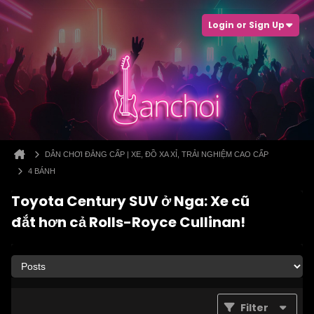
Login or Sign Up
DÂN CHƠI ĐẲNG CẤP | XE, ĐỒ XA XỈ, TRẢI NGHIỆM CAO CẤP
4 BÁNH
Toyota Century SUV ở Nga: Xe cũ
đắt hơn cả Rolls-Royce Cullinan!
Filter