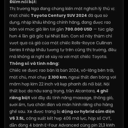
Điểm nổi bật:
Thị trường Nga đang chứng kiến một nghịch lý thú vị:
một chiếc
Toyota Century SUV 2024
đã qua sử
dụng, nhập khẩu không chính hãng, đang được rao
bán với mức giá lên tới gần
700.000 USD
— tức gấp
hơn 4 lần giá gốc tại Nhật Bản. Con số này thậm chí
vượt qua cả giá của một chiếc Rolls-Royce Cullinan
Series II nhập khẩu tương tự trên cùng thị trường, điều
mà không ai nghĩ sẽ xảy ra với một chiếc Toyota.
Thông số và tính năng:
Chiếc xe được rao bán là bản 2024, vô-lăng bên trái,
một chủ, mới chạy
2.100 km
, ngoại thất đen bóng với
mâm hợp kim 22 inch và kẹp phanh đỏ nổi bật. Nội
thất bọc da nâu sang trọng, trần Alcantara,
4 ghế
riêng biệt
với đầy đủ tính năng massage, thông gió,
sưởi ấm, tựa chân điện và màn hình riêng cho hàng
ghế sau. Xe được trang bị
động cơ hybrid cắm điện
V6 3.5L
, công suất kết hợp 406 mã lực, hộp số CVT,
dẫn động 4 bánh E-Four Advanced cùng pin 21,3 kWh