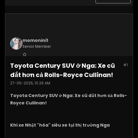
momonini1
Senior Member
Join Date:
Apr 2026
Toyota Century SUV ở Nga: Xe cũ
#1
Posts:
5399
đắt hơn cả Rolls-Royce Cullinan!
27-05-2026, 10:26 AM
Toyota Century SUV ở Nga: Xe cũ đắt hơn cả Rolls-
Royce Cullinan!
Khi xe Nhật "hóa" siêu xe tại thị trường Nga