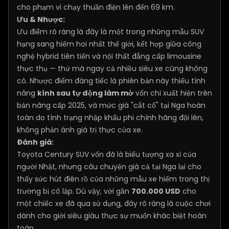
cho phạm vi chạy thuần điện lên đến 69 km.
Ưu & Nhược:
Ưu điểm rõ ràng là đây là một trong những mẫu SUV
hạng sang hiếm hoi nhất thế giới, kết hợp giữa công
nghệ hybrid tiên tiến và nội thất đẳng cấp limousine
thực thụ — thứ mà ngay cả nhiều siêu xe cũng không
có. Nhược điểm đáng tiếc là phiên bản này thiếu tính
năng
kính sau tự động làm mờ
vốn chỉ xuất hiện trên
bản nâng cấp 2025, và mức giá "cắt cổ" tại Nga hoàn
toàn do tình trạng nhập khẩu phi chính hãng đội lên,
không phản ánh giá trị thực của xe.
Đánh giá:
Toyota Century SUV vốn đã là biểu tượng xa xỉ của
người Nhật, nhưng câu chuyện giá cả tại Nga lại cho
thấy sức hút điên rồ của những mẫu xe hiếm trong thị
trường bị cô lập. Dù vậy, với gần
700.000 USD
cho
một chiếc xe đã qua sử dụng, đây rõ ràng là cuộc chơi
dành cho giới siêu giàu thực sự muốn khác biệt hoàn
toàn.