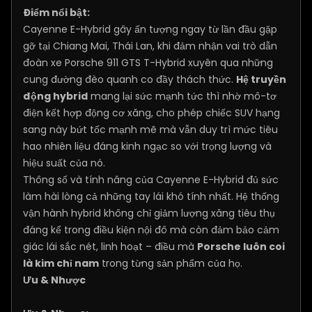
Điểm nổi bật:
Cayenne E-Hybrid gây ấn tượng ngay từ lần đầu gặp
gỡ tại Chiang Mai, Thái Lan, khi đảm nhận vai trò dẫn
đoàn xe Porsche 911 GTS T-Hybrid xuyên qua những
cung đường đèo quanh co đầy thách thức.
Hệ truyền
động hybrid
mang lại sức mạnh tức thì nhờ mô-tơ
điện kết hợp động cơ xăng, cho phép chiếc SUV hạng
sang này bứt tốc mạnh mẽ mà vẫn duy trì mức tiêu
hao nhiên liệu đáng kinh ngạc so với trọng lượng và
hiệu suất của nó.
Thông số và tính năng của Cayenne E-Hybrid đủ sức
làm hài lòng cả những tay lái khó tính nhất. Hệ thống
vận hành hybrid không chỉ giảm lượng xăng tiêu thụ
đáng kể trong điều kiện nội đô mà còn đảm bảo cảm
giác lái sắc nét, linh hoạt – điều mà
Porsche luôn coi
là kim chỉ nam
trong từng sản phẩm của họ.
Ưu & Nhược