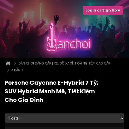
Login or Sign Up
DÂN CHƠI ĐẲNG CẤP | XE, ĐỒ XA XỈ, TRẢI NGHIỆM CAO CẤP
4 BÁNH
Porsche Cayenne E-Hybrid 7 Tỷ:
SUV Hybrid Mạnh Mẽ, Tiết Kiệm
Cho Gia Đình