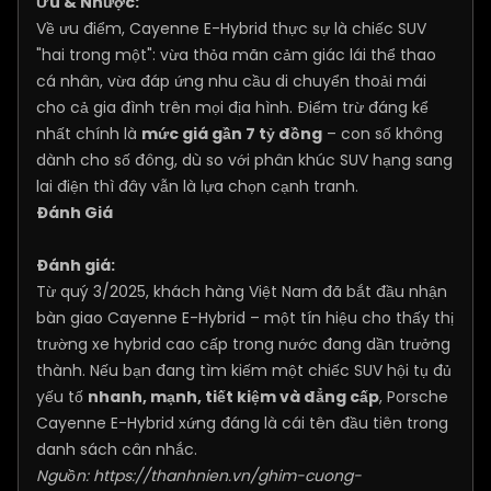
Ưu & Nhược:
Về ưu điểm, Cayenne E-Hybrid thực sự là chiếc SUV
"hai trong một": vừa thỏa mãn cảm giác lái thể thao
cá nhân, vừa đáp ứng nhu cầu di chuyển thoải mái
cho cả gia đình trên mọi địa hình. Điểm trừ đáng kể
nhất chính là
mức giá gần 7 tỷ đồng
– con số không
dành cho số đông, dù so với phân khúc SUV hạng sang
lai điện thì đây vẫn là lựa chọn cạnh tranh.
Đánh Giá
Đánh giá:
Từ quý 3/2025, khách hàng Việt Nam đã bắt đầu nhận
bàn giao Cayenne E-Hybrid – một tín hiệu cho thấy thị
trường xe hybrid cao cấp trong nước đang dần trưởng
thành. Nếu bạn đang tìm kiếm một chiếc SUV hội tụ đủ
yếu tố
nhanh, mạnh, tiết kiệm và đẳng cấp
, Porsche
Cayenne E-Hybrid xứng đáng là cái tên đầu tiên trong
danh sách cân nhắc.
Nguồn:
https://thanhnien.vn/ghim-cuong-