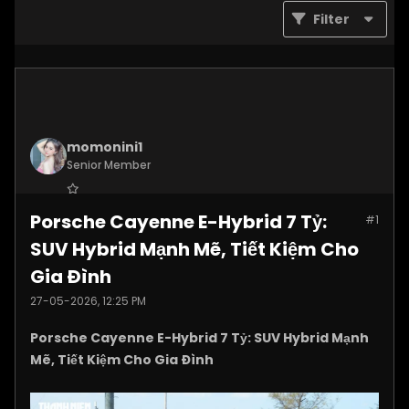
Filter
momonini1
Senior Member
Join Date:
Apr 2026
Porsche Cayenne E-Hybrid 7 Tỷ:
#1
Posts:
5399
SUV Hybrid Mạnh Mẽ, Tiết Kiệm Cho
Gia Đình
27-05-2026, 12:25 PM
Porsche Cayenne E-Hybrid 7 Tỷ: SUV Hybrid Mạnh
Mẽ, Tiết Kiệm Cho Gia Đình