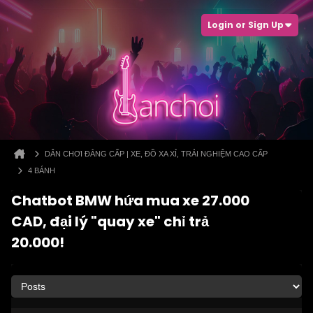
Login or Sign Up
DÂN CHƠI ĐẲNG CẤP | XE, ĐỒ XA XỈ, TRẢI NGHIỆM CAO CẤP
4 BÁNH
Chatbot BMW hứa mua xe 27.000
CAD, đại lý "quay xe" chỉ trả
20.000!