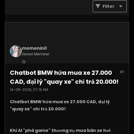
Filter
momonini1
Senior Member
Join Date:
Apr 2026
Chatbot BMW hứa mua xe 27.000
#1
Posts:
5408
CAD, đại lý "quay xe" chỉ trả 20.000!
14-06-2026, 07:19 AM
Chatbot BMW hứa mua xe 27.000 CAD, đại lý
"quay xe" chỉ trả 20.000!
Khi AI "phá game" thương vụ mua bán xe hơi