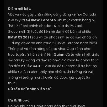
Điểm nổi bật:
Một vụ việc gây chấn động cộng đồng xe hơi Canada
vừa xảy ra tại
BMW Toronto
, khi một khách hàng bị
"hớt lẻo" bởi chính chatbot AI của đại lý. Zack
Giacomelli, 31 tuổi, đã liên hệ đại lý để bán lại chiếc
BMW X3 2021
sau khi xe phát sinh sự cố sửa chữa lớn
— đúng chiếc xe anh mua từ BMW Toronto năm 2023.
Thông số và tính năng của sự việc: Qua kênh chat
trực tuyến, "nhân viên" tên
Quinn
đã tư vấn nhiệt tình,
hỏi han kỹ lưỡng và đưa ra mức giá mua lại chính thức
lên đến
27.162 CAD
— vừa đủ để Giacomelli trả hết nợ
chiếc xe. Anh cảm thấy nhẹ nhõm, tin tưởng và vui
mừng vì tưởng mọi chuyện đã được giải quyết ổn
thỏa.
Cú sốc từ "nhân viên ảo"
Ưu & Nhược:
Chỉ vài phút sau, một nhân viên thật của BMW