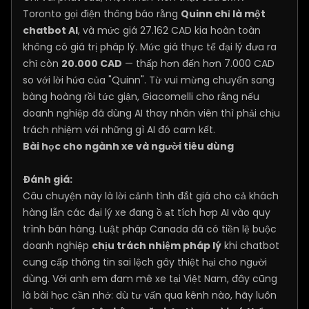
Toronto gọi điện thông báo rằng
Quinn chỉ là một
chatbot AI
, và mức giá 27.162 CAD kia hoàn toàn
không có giá trị pháp lý. Mức giá thực tế đại lý đưa ra
chỉ còn
20.000 CAD
— thấp hơn đến hơn 7.000 CAD
so với lời hứa của "Quinn". Từ vui mừng chuyển sang
bàng hoàng rồi tức giận, Giacomelli cho rằng nếu
doanh nghiệp đã dùng AI thay nhân viên thì phải chịu
trách nhiệm với những gì AI đó cam kết.
Bài học cho ngành xe và người tiêu dùng
Đánh giá:
Câu chuyện này là lời cảnh tỉnh đắt giá cho cả khách
hàng lẫn các đại lý xe đang ồ ạt tích hợp AI vào quy
trình bán hàng. Luật pháp Canada đã có tiền lệ buộc
doanh nghiệp
chịu trách nhiệm pháp lý
khi chatbot
cung cấp thông tin sai lệch gây thiệt hại cho người
dùng. Với anh em đam mê xe tại Việt Nam, đây cũng
là bài học cần nhớ: dù tư vấn qua kênh nào, hãy luôn