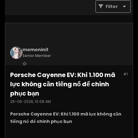
Filter
momonini1
Senior Member
Join Date:
Apr 2026
Porsche Cayenne EV: Khi 1.100 mã
#1
Posts:
5399
lực không cần tiếng nổ để chinh
phục bạn
26-06-2026, 10:08 AM
Porsche Cayenne EV: Khi 1.100 mã lực không cần
tiếng nổ để chinh phục bạn