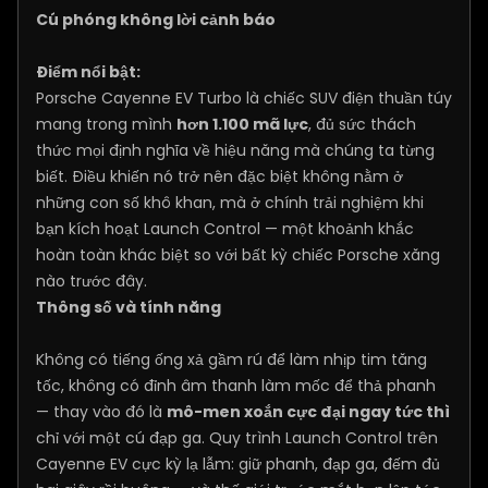
Cú phóng không lời cảnh báo
Điểm nổi bật:
Porsche Cayenne EV Turbo là chiếc SUV điện thuần túy
mang trong mình
hơn 1.100 mã lực
, đủ sức thách
thức mọi định nghĩa về hiệu năng mà chúng ta từng
biết. Điều khiến nó trở nên đặc biệt không nằm ở
những con số khô khan, mà ở chính trải nghiệm khi
bạn kích hoạt Launch Control — một khoảnh khắc
hoàn toàn khác biệt so với bất kỳ chiếc Porsche xăng
nào trước đây.
Thông số và tính năng
Không có tiếng ống xả gầm rú để làm nhịp tim tăng
tốc, không có đỉnh âm thanh làm mốc để thả phanh
— thay vào đó là
mô-men xoắn cực đại ngay tức thì
chỉ với một cú đạp ga. Quy trình Launch Control trên
Cayenne EV cực kỳ lạ lẫm: giữ phanh, đạp ga, đếm đủ