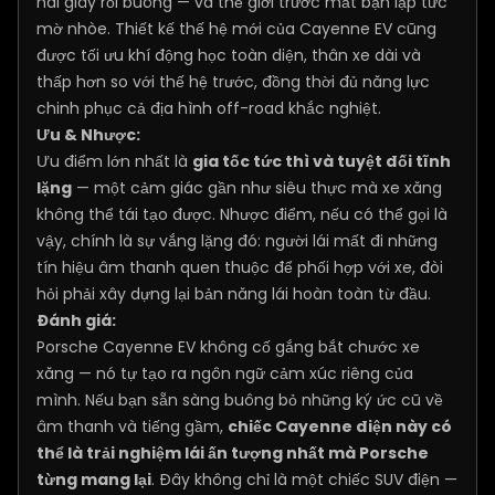
hai giây rồi buông — và thế giới trước mắt bạn lập tức
mờ nhòe. Thiết kế thế hệ mới của Cayenne EV cũng
được tối ưu khí động học toàn diện, thân xe dài và
thấp hơn so với thế hệ trước, đồng thời đủ năng lực
chinh phục cả địa hình off-road khắc nghiệt.
Ưu & Nhược:
Ưu điểm lớn nhất là
gia tốc tức thì và tuyệt đối tĩnh
lặng
— một cảm giác gần như siêu thực mà xe xăng
không thể tái tạo được. Nhược điểm, nếu có thể gọi là
vậy, chính là sự vắng lặng đó: người lái mất đi những
tín hiệu âm thanh quen thuộc để phối hợp với xe, đòi
hỏi phải xây dựng lại bản năng lái hoàn toàn từ đầu.
Đánh giá:
Porsche Cayenne EV không cố gắng bắt chước xe
xăng — nó tự tạo ra ngôn ngữ cảm xúc riêng của
mình. Nếu bạn sẵn sàng buông bỏ những ký ức cũ về
âm thanh và tiếng gầm,
chiếc Cayenne điện này có
thể là trải nghiệm lái ấn tượng nhất mà Porsche
từng mang lại
. Đây không chỉ là một chiếc SUV điện —