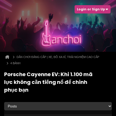
Login or Sign Up
DÂN CHƠI ĐẲNG CẤP | XE, ĐỒ XA XỈ, TRẢI NGHIỆM CAO CẤP
4 BÁNH
Porsche Cayenne EV: Khi 1.100 mã
lực không cần tiếng nổ để chinh
phục bạn