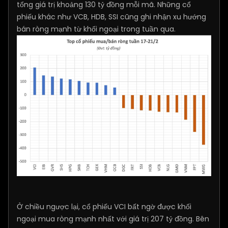
tổng giá trị khoảng 130 tỷ đồng mỗi mã. Những cổ
phiếu khác như VCB, HDB, SSI cũng ghi nhận xu hướng
bán ròng mạnh từ khối ngoại trong tuần qua.
Ở chiều ngược lại, cổ phiếu VCI bất ngờ được khối
ngoại mua ròng mạnh nhất với giá trị 207 tỷ đồng. Bên