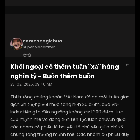
comchaogichua
Super Moderator
Join Date:
Dec 2024
Khối ngoại có thêm tuần "xả" hàng
#1
Posts:
10887
nghìn tỷ - Buồn thêm buồn
23-02-2025, 09:40 AM
Thị trường chứng khoán Việt Nam đã có một tuần giao
dịch ấn tượng với mức tăng hơn 20 điểm, đưa VN-
Index tiến gần đến ngưỡng kháng cự 1.300 điểm. Lực
cầu mạnh mẽ và dòng tiền liên tục luân chuyển giữa
các nhóm cổ phiếu là hai yếu tố chủ yếu giúp chỉ số
chung tăng trưởng mạnh mẽ. Các nhóm cổ phiếu duy