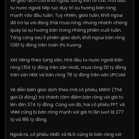
Về giao dịch của khối ngoại, dòng vốn từ các nhà đầu
tư nước ngoài tiếp tục duy trì xu hướng bán ròng
mạnh vào đầu tuần. Tuy nhiên, giữa tuần, khối ngoại
đã trở lại với động thái mua ròng, nhưng nhanh chóng
quay lại xu hướng bán trong những phiên cuối tuần.
Tổng cộng sau 5 phiên giao dịch, khối ngoại bán ròng
1.061 tỷ đồng trên toàn thị trường.
Xét riêng theo từng sàn, nhà đầu tư nước ngoài bán
ròng 1.104 tỷ đồng trên sàn HoSE, mua ròng 121 tỷ đồng
trên sàn HNX và bán ròng 78 tỷ đồng trên sàn UPCoM.
Về diễn biến giao dịch theo mã cổ phiếu, MWG (Thế
giới Di động) trở thành tâm điểm bán ròng với giá trị
lên đến 374 tỷ đồng. Cùng với đó, hai cổ phiếu FPT và
VNM cũng bị bán ròng mạnh với giá trị lần lượt là 277
tỷ và 186 tỷ đồng.
Ngoài ra, cổ phiếu GMD và NLG cũng bị bán ròng với