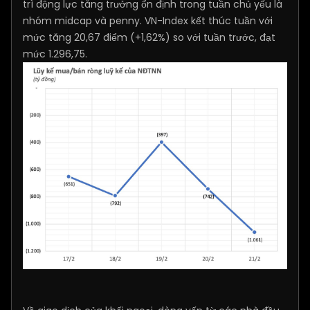
trì động lực tăng trưởng ổn định trong tuần chủ yếu là
nhóm midcap và penny. VN-Index kết thúc tuần với
mức tăng 20,67 điểm (+1,62%) so với tuần trước, đạt
mức 1.296,75.