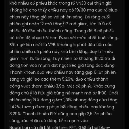
khá nhiều cổ phiếu khác trong rổ VN30 cải thiện giá.
Thống kê cho thấy chiều nay có 19/30 mã của rổ blue-
chips này tăng giá so với phiên sáng. Độ rộng cuối
phiên ghi nhận 12 mã tăng/17 mã giảm, tức là 9 cổ
phiếu đã đảo chiều thành công. Trong đó 8 cổ phiếu
có biên độ phục hồi hơn 1% so với mức chốt buổi sáng.
Bất ngờ lớn nhất là VPB. Khoảng 5 phút đầu tiên của
phiên chiều cổ phiếu này khá bình lặng, duy trì mức
giảm hơn 1% từ sáng. Tuy nhiên từ khoảng 1h20 trở đi
dòng tiền vào mạnh đột ngột kéo giá tăng dốc đứng.
Thanh khoản của VPB chiều nay tăng gấp 6 lần phiên
sáng và giá leo cao thêm 5,26%, đảo chiều thành
công vượt tham chiếu 3,9%. Một cổ phiếu khác cũng
đáng chú ý là PLX, giá bùng nổ mạnh mẽ từ 1h30. Chốt
phiên sáng PLX đang giảm 1,81% nhưng đóng cửa tăng
1,42%, tương đương phục hồi riêng chiều nay khoảng
3,29%. Thanh khoản PLX cũng cao gấp 2,5 lần phiên
sáng, xác nhận có dòng tiền mạnh vào.
Ngoài hai mã nổi bật nói trên, FPT, GAS là hai blue-