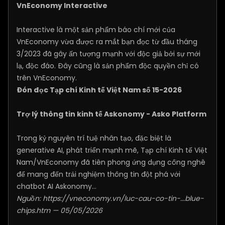
VnEconomy Interactive
Interactive là một sản phẩm báo chí mới của
VnEconomy vừa được ra mắt bạn đọc từ đầu tháng
3/2023 đã gây ấn tượng mạnh với độc giả bởi sự mới
lạ, độc đáo. Đây cũng là sản phẩm độc quyền chỉ có
trên VnEconomy.
Đón đọc Tạp chí Kinh tế Việt Nam số 15-2026
Trợ lý thông tin kinh tế Askonomy - Asko Platform
Trong kỷ nguyên trí tuệ nhân tạo, đặc biệt là
generative AI, phát triển mạnh mẽ, Tạp chí Kinh tế Việt
Nam/VnEconomy đã tiên phong ứng dụng công nghê
để mang đến trải nghiệm thông tin đột phá với
chatbot AI Askonomy...
Nguồn:
https://vneconomy.vn/luc-cau-co-tin-...blue-
chips.htm
— 05/05/2026