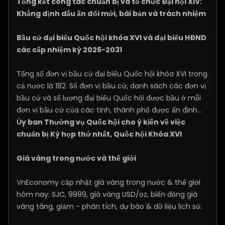
Tổng kết công tác chuẩn bị và tổ chức Đại hội XIV:
Khẳng định dấu ấn đổi mới, bài bản và trách nhiệm
Bầu cử đại biểu Quốc hội khóa XVI và đại biểu HĐND
các cấp nhiệm kỳ 2026-2031
Tổng số đơn vị bầu cử đại biểu Quốc hội khóa XVI trong
cả nước là 182. Số đơn vị bầu cử, danh sách các đơn vị
bầu cử và số lượng đại biểu Quốc hội được bầu ở mỗi
đơn vị bầu cử của các tỉnh, thành phố được ấn định...
Ủy ban Thường vụ Quốc hội cho ý kiến về việc
chuẩn bị Kỳ họp thứ nhất, Quốc hội Khóa XVI
Giá vàng trong nước và thế giới
VnEconomy cập nhật giá vàng trong nước & thế giới
hôm nay: SJC, 9999, giá vàng USD/oz, biến động giá
vàng tăng, giảm - phân tích, dự báo & dữ liệu lịch sử.