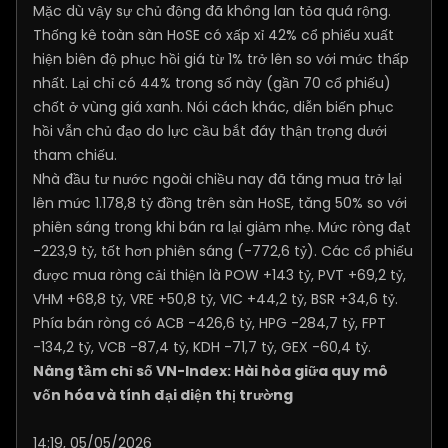
Mặc dù vậy sự chủ động đã không lan tỏa quá rộng.
Thống kê toàn sàn HoSE có xấp xỉ 42% cổ phiếu xuất
hiện biên độ phục hồi giá từ 1% trở lên so với mức thấp
nhất. Lại chỉ có 44% trong số này (gần 70 cổ phiếu)
chốt ở vùng giá xanh. Nói cách khác, diễn biến phục
hồi vẫn chủ đạo do lực cầu bắt đáy thận trọng dưới
tham chiếu.
Nhà đầu tư nước ngoài chiều nay đã tăng mua trở lại
lên mức 1.178,8 tỷ đồng trên sàn HoSE, tăng 50% so với
phiên sáng trong khi bán ra lại giảm nhẹ. Mức ròng đạt
-223,9 tỷ, tốt hơn phiên sáng (-772,6 tỷ). Các cổ phiếu
được mua ròng cải thiện là POW +143 tỷ, PVT +69,2 tỷ,
VHM +68,8 tỷ, VRE +50,8 tỷ, VIC +44,2 tỷ, BSR +34,6 tỷ.
Phía bán ròng có ACB -426,6 tỷ, HPG -284,7 tỷ, FPT
-134,2 tỷ, VCB -87,4 tỷ, KDH -71,7 tỷ, GEX -60,4 tỷ.
Nâng tầm chỉ số VN-Index: Hài hòa giữa quy mô
vốn hóa và tính đại diện thị trường
14:19, 05/05/2026