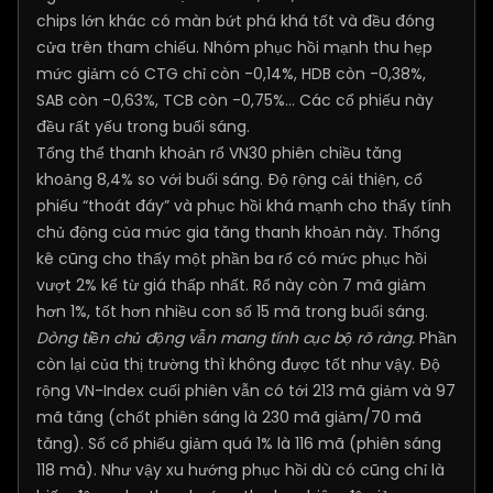
chips lớn khác có màn bứt phá khá tốt và đều đóng
cửa trên tham chiếu. Nhóm phục hồi mạnh thu hẹp
mức giảm có CTG chỉ còn -0,14%, HDB còn -0,38%,
SAB còn -0,63%, TCB còn -0,75%... Các cổ phiếu này
đều rất yếu trong buổi sáng.
Tổng thể thanh khoản rổ VN30 phiên chiều tăng
khoảng 8,4% so với buổi sáng. Độ rộng cải thiện, cổ
phiếu “thoát đáy” và phục hồi khá mạnh cho thấy tính
chủ động của mức gia tăng thanh khoản này. Thống
kê cũng cho thấy một phần ba rổ có mức phục hồi
vượt 2% kể từ giá thấp nhất. Rổ này còn 7 mã giảm
hơn 1%, tốt hơn nhiều con số 15 mã trong buổi sáng.
Dòng tiền chủ động vẫn mang tính cục bộ rõ ràng.
Phần
còn lại của thị trường thì không được tốt như vậy. Độ
rộng VN-Index cuối phiên vẫn có tới 213 mã giảm và 97
mã tăng (chốt phiên sáng là 230 mã giảm/70 mã
tăng). Số cổ phiếu giảm quá 1% là 116 mã (phiên sáng
118 mã). Như vậy xu hướng phục hồi dù có cũng chỉ là