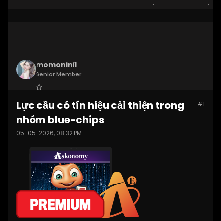
momonini1
Senior Member
Join Date:
Apr 2026
Lực cầu có tín hiệu cải thiện trong
#1
Posts:
5399
nhóm blue-chips
05-05-2026, 08:32 PM