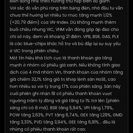
biến động nhẹ theo hướng thu hẹp biên độ giảm.
Với sắc đỏ vẫn phủ rộng trên bảng điện, nhà đầu tư vẫn
chưa thể hưởng lợi nhiều từ mức tăng mạnh 1,12%
(+20,79 điểm) của VN-Index. Dù không mạnh thêm
buổi chiều nhưng VIC, VHM vẫn đóng góp áp đảo cho
chỉ số này, đem về khoảng 21 điểm. VPB, BSR, GAS, PLX
là các blue-chips khác hỗ trợ và bù đắp lại sự suy yếu
ở VIC trong phiên chiều.
Một tín hiệu khá tích cực là thanh khoản gia tăng
mạnh ở nhóm cổ phiếu giá xanh. Nếu không tính giao
dịch của 4 mã nhóm Vin, thanh khoản của nhóm tăng
giá chiếm 32,1% tổng giá trị khớp lệnh sàn HoSE, cao
hơn nhiều so với tỷ trọng 17% của phiên sáng. Sàn này
cuối phiên ghi nhận 18 cổ phiếu thanh khoản vượt
ngưỡng trăm tỷ đồng và giá tăng từ 1% trở lên (phiên
sáng chỉ có 8 mã). BSR tăng 5,94%, VPI tăng 1,79%,
POW tăng 2,63%, PVT tăng 6,74%, GEX tăng 1,29%, GMD
tăng 3,33%, PVD tăng 3,94%, GEE tăng 6,91%... đều là
những cổ phiếu thanh khoản rất cao.