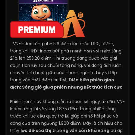
VN-Index tăng nhẹ 5,6 điểm lên mốc 1.901,1 điểm,
trong khi HNX-Index bứt phá mạnh hơn với mức tăng
2,1% lên 253,28 điểm. Thị trường đang bước vào giai
đoạn tích lũy sau chuỗi tăng nóng, với dòng tiền luân
chuyển linh hoạt giữa các nhóm ngành thay vì tập
trung vào một điểm cụ thể.
Diễn biến phiên giao
dịch: Sóng gió giữa phiên nhưng kết thúc tích cực
Phiên hôm nay không diễn ra suôn sẻ ngay từ đầu. VN-
Index từng lùi về vùng 1.875 điểm trong phiên sáng
trước khi lực cầu quay trở lại giúp chỉ số hồi phục và
đóng cửa trên ngưỡng 1.900 điểm. Đây là tín hiệu cho
thấy
lực đỡ của thị trường vẫn còn khá vững
dù áp