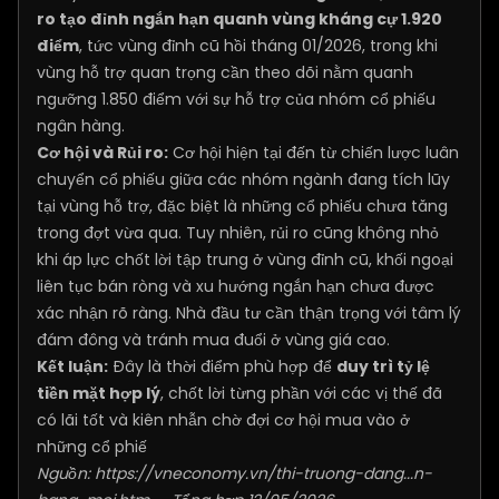
ro tạo đỉnh ngắn hạn quanh vùng kháng cự 1.920
điểm
, tức vùng đỉnh cũ hồi tháng 01/2026, trong khi
vùng hỗ trợ quan trọng cần theo dõi nằm quanh
ngưỡng 1.850 điểm với sự hỗ trợ của nhóm cổ phiếu
ngân hàng.
Cơ hội và Rủi ro:
Cơ hội hiện tại đến từ chiến lược luân
chuyển cổ phiếu giữa các nhóm ngành đang tích lũy
tại vùng hỗ trợ, đặc biệt là những cổ phiếu chưa tăng
trong đợt vừa qua. Tuy nhiên, rủi ro cũng không nhỏ
khi áp lực chốt lời tập trung ở vùng đỉnh cũ, khối ngoại
liên tục bán ròng và xu hướng ngắn hạn chưa được
xác nhận rõ ràng. Nhà đầu tư cần thận trọng với tâm lý
đám đông và tránh mua đuổi ở vùng giá cao.
Kết luận:
Đây là thời điểm phù hợp để
duy trì tỷ lệ
tiền mặt hợp lý
, chốt lời từng phần với các vị thế đã
có lãi tốt và kiên nhẫn chờ đợi cơ hội mua vào ở
những cổ phiế
Nguồn:
https://vneconomy.vn/thi-truong-dang...n-