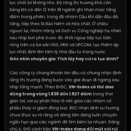
lực chốt lời không nhỏ. Độ rộng thị trường khá cân
bằng khi có đến 12 trên 18 ngành ghi nhận mức tăng
điểm trong phiên, trong đó nhóm Dầu khí dẫn đầu đà
tăng, tiếp theo là Bảo hiểm và Hóa chất. Ở chiều
ngược lại, nhóm Hàng và Dịch vụ Công nghiệp hạ nhiệt
sau nhịp bứt phá trước đó. Khối ngoại tiếp tục bán
ròng trên cả ba sàn HSX, HNX và UPCOM, tạo thêm áp
lực nhất định lên tâm lý nhà đầu tư trong nước.
Góc nhìn chuyên gia: Tích lũy hay rủi ro tạo đỉnh?
Các công ty chứng khoán lớn đều có chung nhận định
rằng thị trường đang bước vào giai đoạn đi ngang sau
nhịp tăng mạnh. Theo BVSC,
VN-Index có thể dao
động trong vùng 1.838 đến 1.927 điểm
trong thời
gian tới, với sự phân hóa rõ nét giữa các nhóm cổ
phiếu thay vì giảm đồng loạt. BSC nhận định xu hướng
chưa thực sự rõ ràng và dòng tiền đang luân chuyển
ngắn hạn qua các ngành để tìm kiếm lợi nhuận. Đáng
chú ý, SHS cảnh báo
VN-Index đang đối mặt với rủi