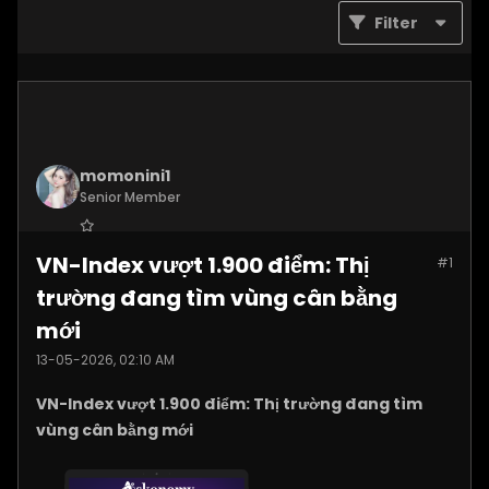
Filter
momonini1
Senior Member
Join Date:
Apr 2026
VN-Index vượt 1.900 điểm: Thị
#1
Posts:
5399
trường đang tìm vùng cân bằng
mới
13-05-2026, 02:10 AM
VN-Index vượt 1.900 điểm: Thị trường đang tìm
vùng cân bằng mới