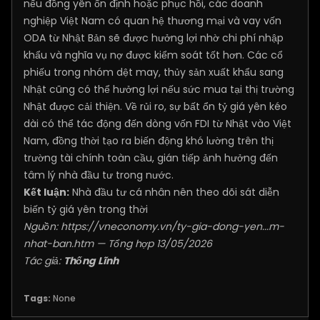
nếu đồng yên ổn định hoặc phục hồi, các doanh
nghiệp Việt Nam có quan hệ thương mại và vay vốn
ODA từ Nhật Bản sẽ được hưởng lợi nhờ chi phí nhập
khẩu và nghĩa vụ nợ được kiểm soát tốt hơn. Các cổ
phiếu trong nhóm dệt may, thủy sản xuất khẩu sang
Nhật cũng có thể hưởng lợi nếu sức mua tại thị trường
Nhật được cải thiện. Về rủi ro, sự bất ổn tỷ giá yên kéo
dài có thể tác động đến dòng vốn FDI từ Nhật vào Việt
Nam, đồng thời tạo ra biến động khó lường trên thị
trường tài chính toàn cầu, gián tiếp ảnh hưởng đến
tâm lý nhà đầu tư trong nước.
Kết luận:
Nhà đầu tư cá nhân nên theo dõi sát diễn
biến tỷ giá yên trong thời
Nguồn:
https://vneconomy.vn/ty-gia-dong-yen...m-
nhat-ban.htm
— Tổng hợp 13/05/2026
Tác giả:
Thống Lĩnh
Tags:
None