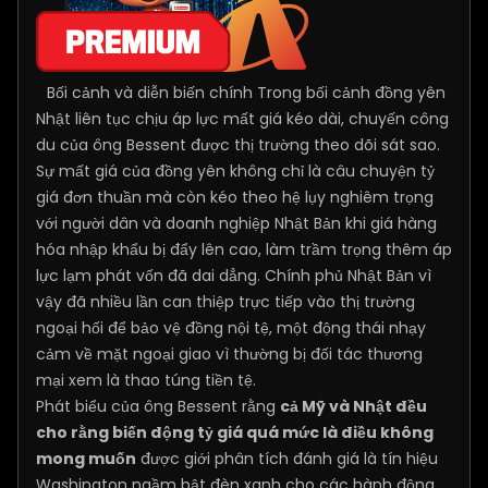
Bối cảnh và diễn biến chính Trong bối cảnh đồng yên
Nhật liên tục chịu áp lực mất giá kéo dài, chuyến công
du của ông Bessent được thị trường theo dõi sát sao.
Sự mất giá của đồng yên không chỉ là câu chuyện tỷ
giá đơn thuần mà còn kéo theo hệ lụy nghiêm trọng
với người dân và doanh nghiệp Nhật Bản khi giá hàng
hóa nhập khẩu bị đẩy lên cao, làm trầm trọng thêm áp
lực lạm phát vốn đã dai dẳng. Chính phủ Nhật Bản vì
vậy đã nhiều lần can thiệp trực tiếp vào thị trường
ngoại hối để bảo vệ đồng nội tệ, một động thái nhạy
cảm về mặt ngoại giao vì thường bị đối tác thương
mại xem là thao túng tiền tệ.
Phát biểu của ông Bessent rằng
cả Mỹ và Nhật đều
cho rằng biến động tỷ giá quá mức là điều không
mong muốn
được giới phân tích đánh giá là tín hiệu
Washington ngầm bật đèn xanh cho các hành động