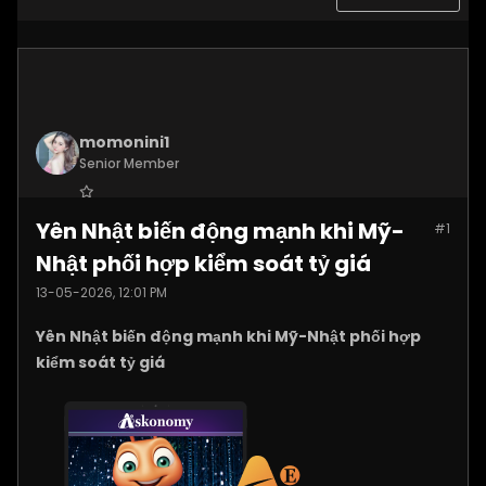
momonini1
Senior Member
Join Date:
Apr 2026
Yên Nhật biến động mạnh khi Mỹ-
#1
Posts:
5399
Nhật phối hợp kiểm soát tỷ giá
13-05-2026, 12:01 PM
Yên Nhật biến động mạnh khi Mỹ-Nhật phối hợp
kiểm soát tỷ giá