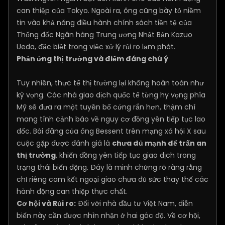
can thiệp của Tokyo. Ngoài ra, ông cũng bày tỏ niềm
tin vào khả năng điều hành chính sách tiền tệ của
Thống đốc Ngân hàng Trung ương Nhật Bản Kazuo
Ueda, đặc biệt trong việc xử lý rủi ro lạm phát.
Phản ứng thị trường và điểm đáng chú ý
Tuy nhiên, thực tế thị trường lại không hoàn toàn như
kỳ vọng. Các nhà giao dịch quốc tế từng hy vọng phía
Mỹ sẽ đưa ra một tuyên bố cứng rắn hơn, thậm chí
mang tính cảnh báo về nguy cơ đồng yên tiếp tục lao
dốc. Bài đăng của ông Bessent trên mạng xã hội X sau
cuộc gặp được đánh giá là
chưa đủ mạnh để trấn an
thị trường
, khiến đồng yên tiếp tục giao dịch trong
trạng thái biến động. Đây là minh chứng rõ ràng rằng
chỉ riêng cam kết ngoại giao chưa đủ sức thay thế các
hành động can thiệp thực chất.
Cơ hội và Rủi ro:
Đối với nhà đầu tư Việt Nam, diễn
biến này cần được nhìn nhận ở hai góc độ. Về cơ hội,