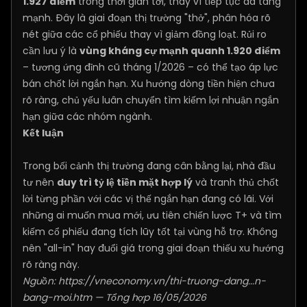
1.927 điểm
trong thời gian tới, thay vì tiếp tục đà tăng
mạnh. Đây là giai đoạn thị trường "thở", phân hóa rõ
nét giữa các cổ phiếu thay vì giảm đồng loạt. Rủi ro
cần lưu ý là
vùng kháng cự mạnh quanh 1.920 điểm
– tương ứng đỉnh cũ tháng 1/2026 – có thể tạo áp lực
bán chốt lời ngắn hạn. Xu hướng dòng tiền hiện chưa
rõ ràng, chủ yếu luân chuyển tìm kiếm lợi nhuận ngắn
hạn giữa các nhóm ngành.
Kết luận
Trong bối cảnh thị trường đang cân bằng lại, nhà đầu
tư nên
duy trì tỷ lệ tiền mặt hợp lý
và tranh thủ chốt
lời từng phần với các vị thế ngắn hạn đang có lãi. Với
những ai muốn mua mới, ưu tiên chiến lược T+ và tìm
kiếm cổ phiếu đang tích lũy tốt tại vùng hỗ trợ. Không
nên "all-in" hay đuổi giá trong giai đoạn thiếu xu hướng
rõ ràng này.
Nguồn:
https://vneconomy.vn/thi-truong-dang...n-
bang-moi.htm
— Tổng hợp 16/05/2026