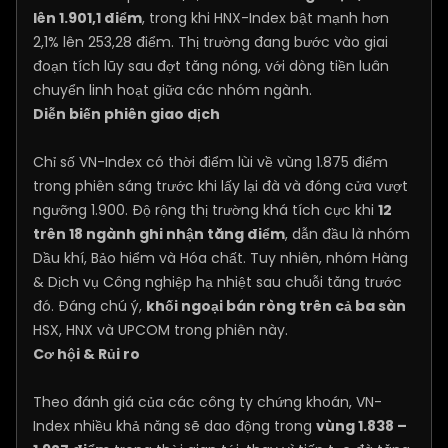
lên 1.901,1 điểm
, trong khi HNX-Index bật mạnh hơn
2,1% lên 253,28 điểm. Thị trường đang bước vào giai
đoạn tích lũy sau đợt tăng nóng, với dòng tiền luân
chuyển linh hoạt giữa các nhóm ngành.
Diễn biến phiên giao dịch
Chỉ số VN-Index có thời điểm lùi về vùng 1.875 điểm
trong phiên sáng trước khi lấy lại đà và đóng cửa vượt
ngưỡng 1.900. Độ rộng thị trường khá tích cực khi
12
trên 18 ngành ghi nhận tăng điểm
, dẫn đầu là nhóm
Dầu khí, Bảo hiểm và Hóa chất. Tuy nhiên, nhóm Hàng
& Dịch vụ Công nghiệp hạ nhiệt sau chuỗi tăng trước
đó. Đáng chú ý,
khối ngoại bán ròng trên cả ba sàn
HSX, HNX và UPCOM trong phiên này.
Cơ hội & Rủi ro
Theo đánh giá của các công ty chứng khoán, VN-
Index nhiều khả năng sẽ dao động trong
vùng 1.838 –