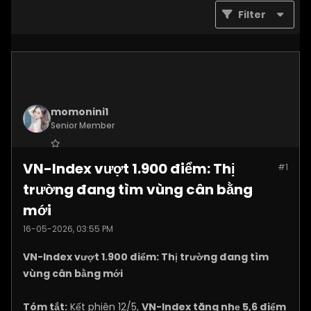
Filter
momonini1
Senior Member
Join Date:
Apr 2026
VN-Index vượt 1.900 điểm: Thị
#1
Posts:
5399
trường đang tìm vùng cân bằng
mới
16-05-2026, 03:55 PM
VN-Index vượt 1.900 điểm: Thị trường đang tìm
vùng cân bằng mới
Tóm tắt:
Kết phiên 12/5,
VN-Index tăng nhẹ 5,6 điểm