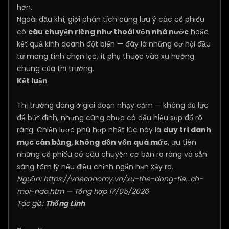
hơn.
Ngoài dầu khí, giới phân tích cũng lưu ý các cổ phiếu
có
câu chuyện riêng như thoái vốn nhà nước
hoặc
kết quả kinh doanh đột biến — đây là những cơ hội đầu
tư mang tính chọn lọc, ít phụ thuộc vào xu hướng
chung của thị trường.
Kết luận
Thị trường đang ở giai đoạn nhạy cảm — không đủ lực
để bứt đỉnh, nhưng cũng chưa có dấu hiệu sụp đổ rõ
ràng. Chiến lược phù hợp nhất lúc này là
duy trì danh
mục cân bằng, không dồn vốn quá mức
, ưu tiên
những cổ phiếu có câu chuyện cơ bản rõ ràng và sẵn
sàng tâm lý nếu điều chỉnh ngắn hạn xảy ra.
Nguồn:
https://vneconomy.vn/xu-the-dong-tie...ch-
moi-nao.htm
— Tổng hợp 17/05/2026
Tác giả:
Thống Lĩnh