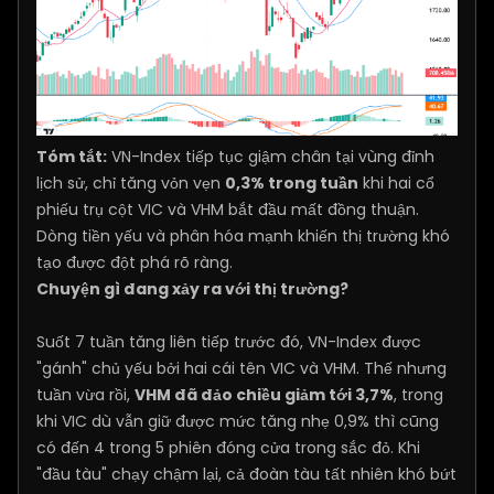
Tóm tắt:
VN-Index tiếp tục giậm chân tại vùng đỉnh
lịch sử, chỉ tăng vỏn vẹn
0,3% trong tuần
khi hai cổ
phiếu trụ cột VIC và VHM bắt đầu mất đồng thuận.
Dòng tiền yếu và phân hóa mạnh khiến thị trường khó
tạo được đột phá rõ ràng.
Chuyện gì đang xảy ra với thị trường?
Suốt 7 tuần tăng liên tiếp trước đó, VN-Index được
"gánh" chủ yếu bởi hai cái tên VIC và VHM. Thế nhưng
tuần vừa rồi,
VHM đã đảo chiều giảm tới 3,7%
, trong
khi VIC dù vẫn giữ được mức tăng nhẹ 0,9% thì cũng
có đến 4 trong 5 phiên đóng cửa trong sắc đỏ. Khi
"đầu tàu" chạy chậm lại, cả đoàn tàu tất nhiên khó bứt