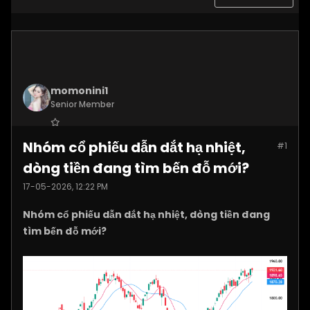
momonini1
Senior Member
Join Date:
Apr 2026
Nhóm cổ phiếu dẫn dắt hạ nhiệt,
#1
Posts:
5399
dòng tiền đang tìm bến đỗ mới?
17-05-2026, 12:22 PM
Nhóm cổ phiếu dẫn dắt hạ nhiệt, dòng tiền đang
tìm bến đỗ mới?