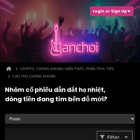
Login or Sign Up
CRYPTO, CHỨNG KHOÁN | KIẾN THỨC, PHÂN TÍCH, TIPS
CAO THỦ CHỨNG KHOÁN
Nhóm cổ phiếu dẫn dắt hạ nhiệt,
dòng tiền đang tìm bến đỗ mới?
Filter