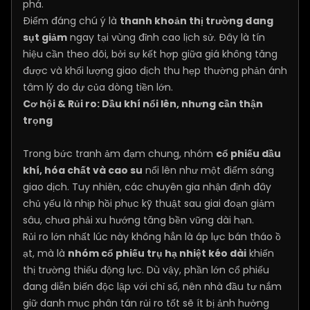
phá.
Điểm đáng chú ý là
thanh khoản thị trường đang
sụt giảm
ngay tại vùng đỉnh cao lịch sử. Đây là tín
hiệu cần theo dõi, bởi sự kết hợp giữa giá không tăng
được và khối lượng giao dịch thu hẹp thường phản ánh
tâm lý do dự của dòng tiền lớn.
Cơ hội & Rủi ro: Dầu khí nổi lên, nhưng cần thận
trọng
Trong bức tranh ảm đạm chung, nhóm
cổ phiếu dầu
khí, hóa chất và cao su
nổi lên như một điểm sáng
giao dịch. Tuy nhiên, các chuyên gia nhận định đây
chủ yếu là nhịp hồi phục kỹ thuật sau giai đoạn giảm
sâu, chưa phải xu hướng tăng bền vững dài hạn.
Rủi ro lớn nhất lúc này không hẳn là áp lực bán tháo ồ
ạt, mà là
nhóm cổ phiếu trụ hạ nhiệt kéo dài
khiến
thị trường thiếu động lực. Dù vậy, phần lớn cổ phiếu
đang diễn biến độc lập với chỉ số, nên nhà đầu tư nắm
giữ danh mục phân tán rủi ro tốt sẽ ít bị ảnh hưởng