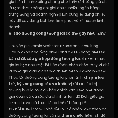
giá hiện tại như bằng chứng cho thấy đợt tăng giá chỉ
là tạm thời. Không chỉ giới chức, nhiều ngân hàng
trung ương và doanh nghiệp lớn cũng sử dụng chỉ số
này để xây dựng kịch bản lạm phát và kế hoạch kinh
doanh.
Vì sao đường cong tương lai có thể gây hiểu lầm?
Chuyên gia Jamie Webster từ Boston Consulting
Group cảnh báo rằng nhiều nhà đầu tư đang
hiểu sai
bản chất của giá hợp đồng tương lai
, khi xem mức
giá kỳ hạn như một lời tiên đoán chắc chắn thay vì chỉ
là mức giá giao dịch thỏa thuận tại thời điểm hiện tại.
Thực tế, đường cong tương lai phản ánh
chi phí lưu
trữ, kỳ vọng cung cầu và khẩu vị rủi ro
của thị
trường hơn là một dự báo chính xác. Đặc biệt trong
giai đoạn có cú sốc địa chính trị lớn, độ lệch giữa giá
tương lai và giá thực tế có thể rất đáng kể.
Cơ hội & Rủi ro:
Với nhà đầu tư cá nhân, việc theo dõi
đường cong tương lai vẫn là
tham chiếu hữu ích
để