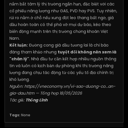
nắm bắt tâm lý thị trường ngắn hạn, đặc biệt với các
cổ phiếu năng lượng như GAS, PVD hay PVS. Tuy nhiên,
rủi ro nằm ở chỗ nếu xung đột leo thang bất ngờ, giá
dầu hoàn toàn có thể phá vỡ mọi dự báo, kéo theo
biến động mạnh trên thị trường chứng khoán Việt
Nam.
Kết luận:
Đường cong giá dầu tương lai là chỉ báo
đáng tham khảo nhưng
tuyệt đối không nên xem là
"chân lý"
. Nhà đầu tư cần kết hợp nhiều nguồn thông
tin và luôn có kịch bản dự phòng khi thị trường năng
lượng đang chịu tác động từ các yếu tố địa chính trị
khó lường.
Nguồn:
https://vneconomy.vn/vi-sao-duong-co...an-
gia-dau.htm
— Tổng hợp 18/05/2026
Tác giả:
Thống Lĩnh
Tags:
None