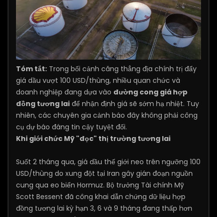
Tóm tắt:
Trong bối cảnh căng thẳng địa chính trị đẩy
giá dầu vượt 100 USD/thùng, nhiều quan chức và
doanh nghiệp đang dựa vào
đường cong giá hợp
đồng tương lai
để nhận định giá sẽ sớm hạ nhiệt. Tuy
nhiên, các chuyên gia cảnh báo đây không phải công
cụ dự báo đáng tin cậy tuyệt đối.
Khi giới chức Mỹ "đọc" thị trường tương lai
Suốt 2 tháng qua, giá dầu thế giới neo trên ngưỡng 100
USD/thùng do xung đột tại Iran gây gián đoạn nguồn
cung qua eo biển Hormuz. Bộ trưởng Tài chính Mỹ
Scott Bessent đã công khai dẫn chứng dữ liệu hợp
đồng tương lai kỳ hạn 3, 6 và 9 tháng đang thấp hơn