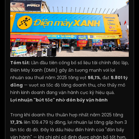
Tóm tắt:
Lần đầu tiên công bố số liệu tài chính độc lập,
Điện Máy Xanh (DMX) gây ấn tượng mạnh với lợi
nhuận sau thuế năm 2025 tăng vọt
56,1%
, đạt
5.801 tỷ
đồng
— vượt xa tốc độ tăng doanh thu, cho thấy mô
hình kinh doanh đang vận hành cực kỳ hiệu quả.
Lợi nhuận "bứt tốc" nhờ đòn bẩy vận hành
Trong khi doanh thu thuần hợp nhất năm 2025 tăng
17,3%
lên 109.479 tỷ đồng, lợi nhuận lại tăng gấp hơn 3
lần tốc độ đó. Đây là dấu hiệu điển hình của "đòn bẩy
vận hành" — khi chi phí cố định được phân bổ tốt hơn,