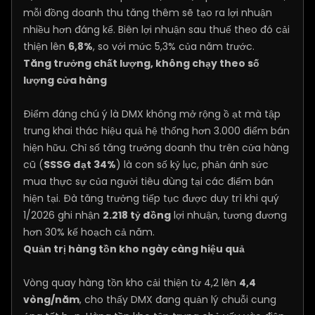
mỗi đồng doanh thu tăng thêm sẽ tạo ra lợi nhuận
nhiều hơn đáng kể. Biên lợi nhuận sau thuế theo đó cải
thiện lên
6,8%
, so với mức 5,3% của năm trước.
Tăng trưởng chất lượng, không chạy theo số
lượng cửa hàng
Điểm đáng chú ý là DMX không mở rộng ồ ạt mà tập
trung khai thác hiệu quả hệ thống hơn 3.000 điểm bán
hiện hữu. Chỉ số tăng trưởng doanh thu trên cửa hàng
cũ (
SSSG đạt 34%
) là con số kỷ lục, phản ánh sức
mua thực sự của người tiêu dùng tại các điểm bán
hiện tại. Đà tăng trưởng tiếp tục được duy trì khi quý
1/2026 ghi nhận
2.218 tỷ đồng
lợi nhuận, tương đương
hơn 30% kế hoạch cả năm.
Quản trị hàng tồn kho ngày càng hiệu quả
Vòng quay hàng tồn kho cải thiện từ 4,2 lên
4,4
vòng/năm
, cho thấy DMX đang quản lý chuỗi cung