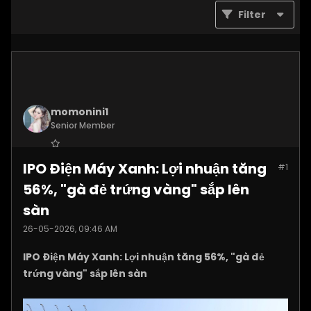
Filter
momonini1
Senior Member
Join Date:
Apr 2026
IPO Điện Máy Xanh: Lợi nhuận tăng
#1
Posts:
5399
56%, "gà đẻ trứng vàng" sắp lên
sàn
26-05-2026, 09:46 AM
IPO Điện Máy Xanh: Lợi nhuận tăng 56%, "gà đẻ
trứng vàng" sắp lên sàn