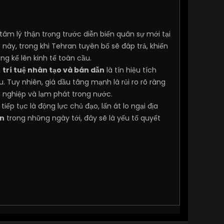
tâm lý thận trọng trước diễn biến quân sự mới tại
ày, trong khi Tehran tuyên bố sẽ đáp trả, khiến
g kể lên kinh tế toàn cầu.
n
trí tuệ nhân tạo và bán dẫn
là tín hiệu tích
Tuy nhiên, giá dầu tăng mạnh là rủi ro rõ ràng
nh nghiệp và lạm phát trong nước.
ếp tục là động lực chủ đạo, lấn át lo ngại địa
an
trong những ngày tới, đây sẽ là yếu tố quyết