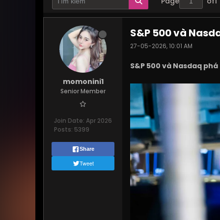
Page
of
1
S&P 500 và Nasdaq
27-05-2026, 10:01 AM
S&P 500 và Nasdaq phá kỷ
momonini1
Senior Member
Join Date:
Apr 2026
Posts:
5399
Share
Tweet