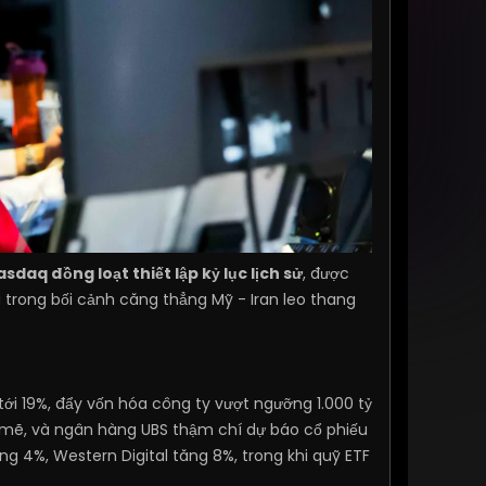
sdaq đồng loạt thiết lập kỷ lục lịch sử
, được
 trong bối cảnh căng thẳng Mỹ - Iran leo thang
tới 19%, đẩy vốn hóa công ty vượt ngưỡng 1.000 tỷ
 mẽ, và ngân hàng UBS thậm chí dự báo cổ phiếu
g 4%, Western Digital tăng 8%, trong khi quỹ ETF