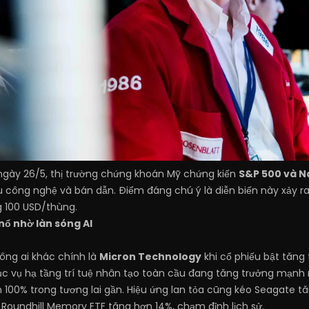
ngày 26/5, thị trường chứng khoán Mỹ chứng kiến
S&P 500 và Na
 công nghệ và bán dẫn. Điểm đáng chú ý là diễn biến này xảy ra
g 100 USD/thùng.
nổ nhờ làn sóng AI
ông ai khác chính là
Micron Technology
khi cổ phiếu bật tăng 
ục vụ hạ tầng trí tuệ nhân tạo toàn cầu đang tăng trưởng mạnh
100% trong tương lai gần. Hiệu ứng lan tỏa cũng kéo Seagate tăn
Roundhill Memory ETF tăng hơn 14%, chạm đỉnh lịch sử.