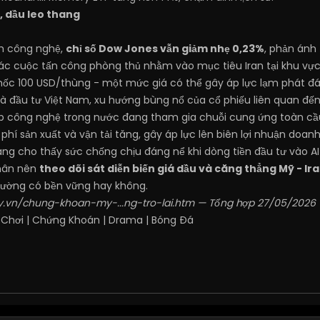
, dầu leo thang
óm công nghệ,
chỉ số Dow Jones vẫn giảm nhẹ 0,23%
, phản ánh 
ác cuộc tấn công phòng thủ nhằm vào mục tiêu Iran tại khu vực n
mốc 100 USD/thùng - một mức giá có thể gây áp lực lạm phát đán
hà đầu tư Việt Nam, xu hướng bùng nổ của cổ phiếu liên quan đế
 công nghệ trong nước đang tham gia chuỗi cung ứng toàn cầu. 
i phí sản xuất và vận tải tăng, gây áp lực lên biên lợi nhuận doa
g cho thấy sức chống chịu đáng nể khi dòng tiền đầu tư vào AI ti
nhân nên
theo dõi sát diễn biến giá dầu và căng thẳng Mỹ - Ir
 trường có bền vững hay không.
.vn/chung-khoan-my-...ng-tro-lai.htm
— Tổng hợp 27/05/2026
 Chơi
|
Chứng Khoán
|
Drama
|
Bóng Đá