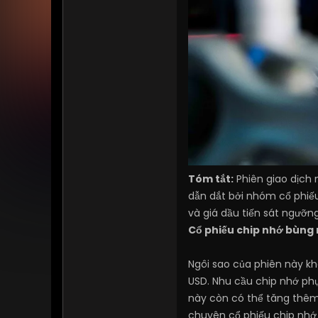
Tóm tắt:
Phiên giao dịch 
dẫn dắt bởi nhóm cổ phiếu
và giá dầu tiến sát ngưỡn
Cổ phiếu chip nhớ bùng 
Ngôi sao của phiên này kh
USD. Nhu cầu chip nhớ ph
này còn có thể tăng thêm 
chuyên cổ phiếu chip nhớ 