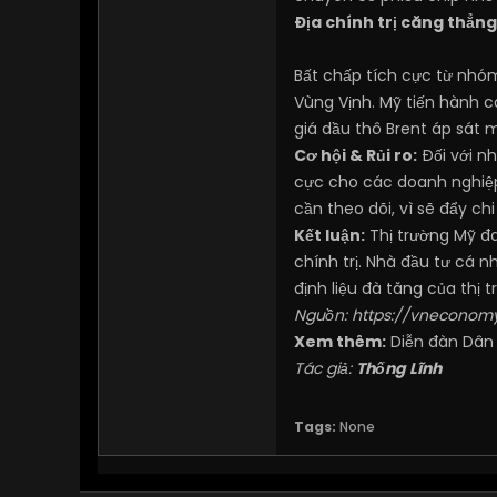
Địa chính trị căng thẳng
Bất chấp tích cực từ nh
Vùng Vịnh. Mỹ tiến hành c
giá dầu thô Brent áp sát 
Cơ hội & Rủi ro:
Đối với n
cực cho các doanh nghiệp
cần theo dõi, vì sẽ đẩy ch
Kết luận:
Thị trường Mỹ đan
chính trị. Nhà đầu tư cá 
định liệu đà tăng của thị
Nguồn:
https://vneconomy
Xem thêm:
Diễn đàn Dân
Tác giả:
Thống Lĩnh
Tags:
None