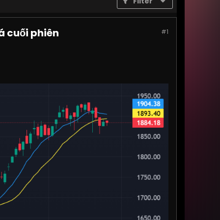
Filter
á cuối phiên
#1