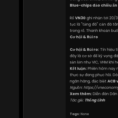
Blue-chips đảo chiều ấn 
Rổ
VN30
ghi nhận tới 20/3
tục là "tảng đá" cản đà t
trong rổ. Thanh khoản buổ
Cơ hội & Rủi ro
Cơ hội & Rủi ro:
Tín hiệu t
đây là cơ sở để kỳ vọng đà
sản lớn như VIC, VHM khi 
Kết luận:
Phiên hôm nay m
thực sự đang phục hồi. Dò
ngân hàng, đặc biệt
ACB 
Nguồn:
https://vneconomy
Xem thêm:
Diễn đàn Dân
Tác giả:
Thống Lĩnh
Tags:
None