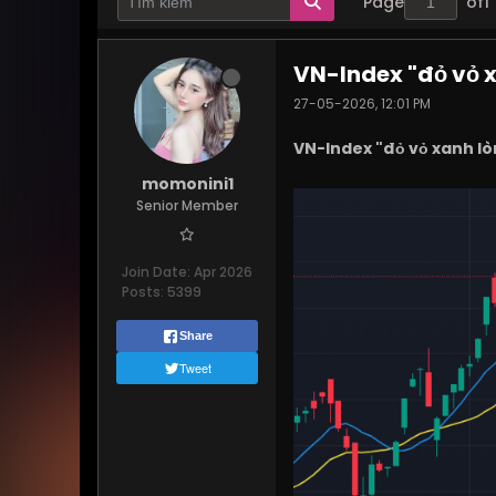
Page
of
1
VN-Index "đỏ vỏ x
27-05-2026, 12:01 PM
VN-Index "đỏ vỏ xanh lò
momonini1
Senior Member
Join Date:
Apr 2026
Posts:
5399
Share
Tweet