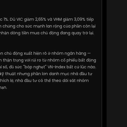
ức 1%. Dù VIC giảm 2,65% và VHM giảm 3,09% tiếp
 chứng cho sức mạnh lan rộng của phần còn lại
 nhận dòng tiền mua chủ động đang quay trở lại.
tiền chủ động xuất hiện rõ ở nhóm ngân hàng —
n thận trọng với rủi ro từ nhóm cổ phiếu bất động
 số, đủ sức "bóp nghẹt" VN-Index bất cứ lúc nào.
kỹ thuật nhưng phần lớn danh mục nhà đầu tư
khích lệ; nhà đầu tư có thể theo dõi sát nhóm
hạn.