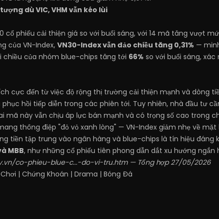
tượng dù VIC, VHM vẫn kéo lùi
0 cổ phiếu cải thiện giá so với buổi sáng, với 14 mã tăng vượt m
ăng của VN-Index,
VN30-Index vẫn đảo chiều tăng 0,31%
— minh
i chiều của nhóm blue-chips tăng tới
66%
so với buổi sáng, xác
ích cực đến từ việc độ rộng thị trường cải thiện mạnh và dòng 
 phục hồi tiếp diễn trong các phiên tới. Tuy nhiên, nhà đầu tư cầ
hai mã này vẫn chịu áp lực bán mạnh và có trọng số cao trong chỉ
ang thông điệp "đỏ vỏ xanh lòng" — VN-Index giảm nhẹ về mặt 
ng tiền tập trung vào ngân hàng và blue-chips là tín hiệu đáng 
và MBB
, như những cổ phiếu tiên phong dẫn dắt xu hướng ngắn 
.vn/co-phieu-blue-c...-do-vi-tru.htm
— Tổng hợp 27/05/2026
 Chơi
|
Chứng Khoán
|
Drama
|
Bóng Đá