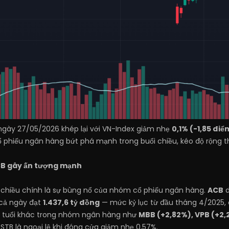
ngày 27/05/2026 khép lại với VN-Index giảm nhẹ
0,1% (-1,85 điể
 phiếu ngân hàng bứt phá mạnh trong buổi chiều, kéo độ rộng thị 
CB gây ấn tượng mạnh
 chiều chính là sự bùng nổ của nhóm cổ phiếu ngân hàng.
ACB
d
 cả ngày đạt
1.437,6 tỷ đồng
— mức kỷ lục từ đầu tháng 4/2025, 
n tuổi khác trong nhóm ngân hàng như
MBB (+2,82%), VPB (+2,
g STB là ngoại lệ khi đóng cửa giảm nhẹ 0,57%.