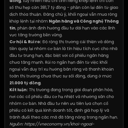
đồng
, tuy nhiên nếu chỉ tính riêng khớp lệnh thì con
số thu hẹp còn 381,7 tỷ đồng – phần còn lại đến từ giao
dịch thỏa thuận. Đáng chú ý, khối ngoại vẫn mua ròng
khớp lệnh tại nhóm
Ngân hàng và Công nghệ Thông
tin
, phản ánh định hướng đầu tư dài hạn vào các lĩnh
vực tăng trưởng bền vững.
Cơ hội & Rủi ro:
Độ rộng thị trường cải thiện và dòng
tiền quay lại nhóm cơ bản là tín hiệu tích cực cho nhà
đầu tư trung hạn, đặc biệt với cổ phiếu ngân hàng
chưa tăng mạnh. Rủi ro ngắn hạn đến từ việc khối
ngoại vẫn duy trì xu hướng bán ròng và thanh khoản
toàn thị trường chưa thực sự sôi động, dừng ở mức
21.000 tỷ đồng
.
Kết luận:
Thị trường đang trong giai đoạn phân hóa,
nơi các cổ phiếu đầu cơ hạ nhiệt và nhường sân cho
nhóm cơ bản. Nhà đầu tư nên ưu tiên lựa chọn cổ
phiếu có kết quả kinh doanh tốt, định giá hợp lý và
tránh đuổi theo các mã đã tăng nóng trong ngắn hạn.
Nguồn:
https://vneconomy.vn/khoi-ngoai-