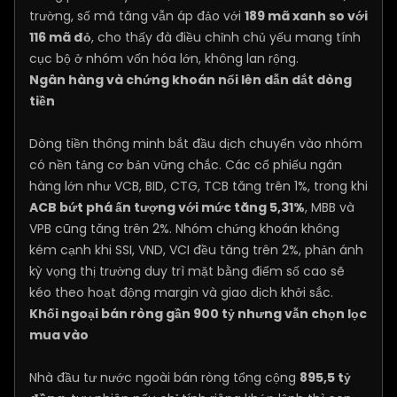
trường, số mã tăng vẫn áp đảo với
189 mã xanh so với
116 mã đỏ
, cho thấy đà điều chỉnh chủ yếu mang tính
cục bộ ở nhóm vốn hóa lớn, không lan rộng.
Ngân hàng và chứng khoán nổi lên dẫn dắt dòng
tiền
Dòng tiền thông minh bắt đầu dịch chuyển vào nhóm
có nền tảng cơ bản vững chắc. Các cổ phiếu ngân
hàng lớn như VCB, BID, CTG, TCB tăng trên 1%, trong khi
ACB bứt phá ấn tượng với mức tăng 5,31%
, MBB và
VPB cũng tăng trên 2%. Nhóm chứng khoán không
kém cạnh khi SSI, VND, VCI đều tăng trên 2%, phản ánh
kỳ vọng thị trường duy trì mặt bằng điểm số cao sẽ
kéo theo hoạt động margin và giao dịch khởi sắc.
Khối ngoại bán ròng gần 900 tỷ nhưng vẫn chọn lọc
mua vào
Nhà đầu tư nước ngoài bán ròng tổng cộng
895,5 tỷ