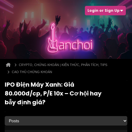
Login or Sign Up
CRYPTO, CHỨNG KHOÁN | KIẾN THỨC, PHÂN TÍCH, TIPS
CAO THỦ CHỨNG KHOÁN
IPO Điện Máy Xanh: Giá
80.000đ/cp, P/E 10x – Cơ hội hay
bẫy định giá?