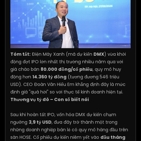
Tóm tắt:
Điện Máy Xanh (mã dự kiến
DMX
) vừa khởi
động đợt IPO lớn nhất thị trường nhiều năm qua với
giá chào bán
80.000 đồng/cổ phiếu
, quy mô huy
động hơn
14.360 tỷ đồng
(tương đương 546 triệu
USD). CEO Đoàn Văn Hiểu Em khẳng định đây là mức
định giá "quá hời" so với thực tế kinh doanh hiện tại.
Thương vụ tỷ đô – Con số biết nói
Sau khi hoàn tất IPO, vốn hóa DMX dự kiến chạm
ngưỡng
3,9 tỷ USD
, đưa đây trở thành một trong
những doanh nghiệp bán lẻ có quy mô hàng đầu trên
sàn HOSE. Cổ phiếu dự kiến niêm yết vào
đầu tháng