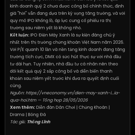
kinh doanh quý 2 chưa được công bố chính thức, định
giá "hời" vẫn đang dựa trên kỳ vọng tăng trưởng, và với
quy mô IPO khổng lồ, áp lực cung cổ phiếu ra thị
trường sau niêm yết là không nhỏ.
Kết luận:
IPO Điện Máy Xanh là sự kiện đáng chú ý
nhất trên thị trường chứng khoán Việt Nam năm 2026.
Với P/E quanh 10 lần và nền tảng kinh doanh đang tăng
trưởng tích cực, DMX có sức hút thực sự với nhà đầu
tư dài hạn. Tuy nhiên, nhà đầu tư cá nhân nên theo
dõi kết quả quý 2 sắp công bố và diễn biến thanh
khoản sau niêm yết trước khi đưa ra quyết định cuối
cùng.
Nguồn:
https://vneconomy.vn/dien-may-xanh-i...ia-
qua-hoi.htm
— Tổng hợp 28/05/2026
Xem thêm:
Diễn đàn Dân Chơi
|
Chứng Khoán
|
Drama
|
Bóng Đá
Tác giả:
Thống Lĩnh