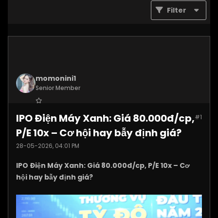
Filter
momonini1
Senior Member
Join Date:
Apr 2026
IPO Điện Máy Xanh: Giá 80.000đ/cp,
#1
Posts:
5399
P/E 10x – Cơ hội hay bẫy định giá?
28-05-2026, 04:01 PM
IPO Điện Máy Xanh: Giá 80.000đ/cp, P/E 10x – Cơ
hội hay bẫy định giá?