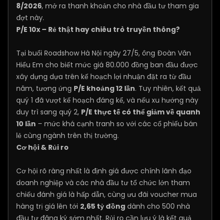
8/2026
, mở ra thanh khoản cho nhà đầu tư tham gia
đợt này.
P/E 10x – Rẻ thật hay chiêu trò truyền thông?
Tại buổi Roadshow Hà Nội ngày 27/5, ông Đoàn Văn
Hiểu Em cho biết mức giá 80.000 đồng ban đầu được
xây dựng dựa trên kế hoạch lợi nhuận đặt ra từ đầu
năm, tương ứng
P/E khoảng 12 lần
. Tuy nhiên, kết quả
quý 1 đã vượt kế hoạch đáng kể, và nếu xu hướng này
duy trì sang quý 2,
P/E thực tế có thể giảm về quanh
10 lần
– mức khá cạnh tranh so với các cổ phiếu bán
lẻ cùng ngành trên thị trường.
Cơ hội & Rủi ro
Cơ hội rõ ràng nhất là định giá được chính lãnh đạo
doanh nghiệp và các nhà đầu tư tổ chức lớn tham
chiếu đánh giá là hấp dẫn, cùng ưu đãi voucher mua
hàng trị giá lên tới
2,65 tỷ đồng
dành cho 500 nhà
đầu tư đăng ký sớm nhất. Rủi ro cần lưu ý là kết quả