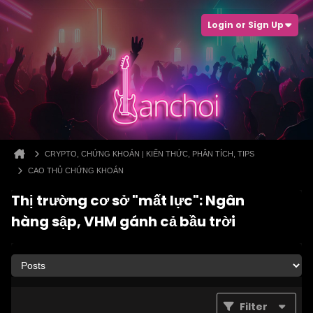
Login or Sign Up
CRYPTO, CHỨNG KHOÁN | KIẾN THỨC, PHÂN TÍCH, TIPS
CAO THỦ CHỨNG KHOÁN
Thị trường cơ sở "mất lực": Ngân
hàng sập, VHM gánh cả bầu trời
Filter