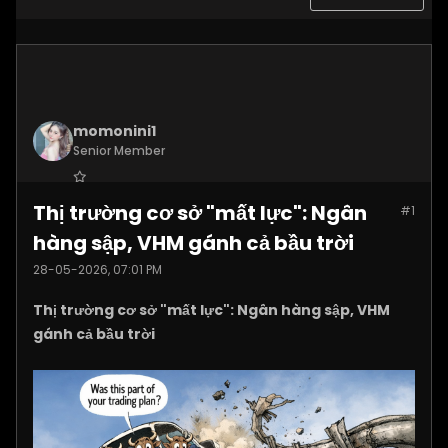
momonini1
Senior Member
Join Date:
Apr 2026
Thị trường cơ sở "mất lực": Ngân
#1
Posts:
5399
hàng sập, VHM gánh cả bầu trời
28-05-2026, 07:01 PM
Thị trường cơ sở "mất lực": Ngân hàng sập, VHM
gánh cả bầu trời