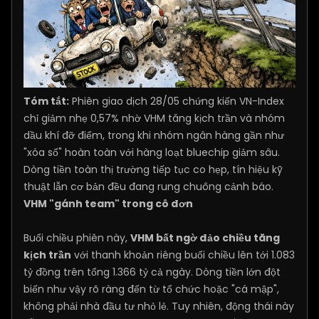
Tóm tắt:
Phiên giao dịch 28/05 chứng kiến VN-Index
chỉ giảm nhẹ 0,57% nhờ VHM tăng kịch trần và nhóm
dầu khí đỡ điểm, trong khi nhóm ngân hàng gần như
"xóa sổ" hoàn toàn với hàng loạt bluechip giảm sâu.
Dòng tiền toàn thị trường tiếp tục co hẹp, tín hiệu kỹ
thuật lẫn cơ bản đều đang rung chuông cảnh báo.
VHM "gánh team" trong cô đơn
Buổi chiều phiên này,
VHM bất ngờ đảo chiều tăng
kịch trần
với thanh khoản riêng buổi chiều lên tới 1.083
tỷ đồng trên tổng 1.366 tỷ cả ngày. Dòng tiền lớn đột
biến như vậy rõ ràng đến từ tổ chức hoặc "cá mập",
không phải nhà đầu tư nhỏ lẻ. Tuy nhiên, động thái này