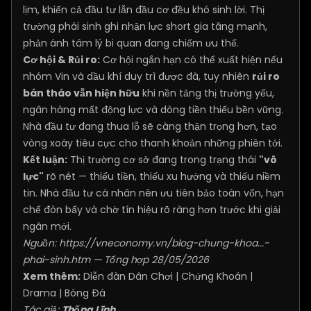
lịm, khiến cả đầu tư lẫn đầu cơ đều khó sinh lời. Thị
trường phái sinh ghi nhận lực short gia tăng mạnh,
phản ánh tâm lý bi quan đang chiếm ưu thế.
Cơ hội & Rủi ro:
Cơ hội ngắn hạn có thể xuất hiện nếu
nhóm Vin và dầu khí duy trì được đà, tuy nhiên
rủi ro
bán tháo vẫn hiện hữu
khi nền tảng thị trường yếu,
ngân hàng mất động lực và dòng tiền thiếu bền vững.
Nhà đầu tư đang thua lỗ sẽ càng thận trọng hơn, tạo
vòng xoáy tiêu cực cho thanh khoản những phiên tới.
Kết luận:
Thị trường cơ sở đang trong trạng thái
"vô
lực"
rõ nét — thiếu tiền, thiếu xu hướng và thiếu niềm
tin. Nhà đầu tư cá nhân nên ưu tiên bảo toàn vốn, hạn
chế đòn bẩy và chờ tín hiệu rõ ràng hơn trước khi giải
ngân mới.
Nguồn:
https://vneconomy.vn/blog-chung-khoa...-
phai-sinh.htm
— Tổng hợp 28/05/2026
Xem thêm:
Diễn đàn Dân Chơi
|
Chứng Khoán
|
Drama
|
Bóng Đá
Tác giả:
Thống Lĩnh