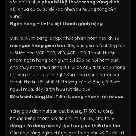
vẫn chỉ là nhịp
phục hồi kỹ thuật trong vùng đỉnh
cũ
, chưa đủ cơ sở để xác nhận xu hướng tăng bền
vững.
Ngân hàng – từ trụ cột thành gánh nặng
Đây là điểm đáng lo ngại nhất phiên hôm nay khi
15
mã ngân hàng giảm trên 2%
, bao gồm cả những tên
tuổi lớn như VCB, TCB, VPB, ACB, HDB. Thanh khoản
nhóm ngân hàng còn giảm tới 29% so với hôm qua,
cho thấy dòng tiền đang rút lui có chủ đích chứ không
chỉ đơn thuần là tạm nghỉ. Khi nhóm vốn hóa lớn và
thanh khoản tốt nhất thị trường còn không giữ được
người mua, đây là tín hiệu rất tiêu cực.
Bức tranh tổng thể: Tiền ít, sóng nhanh, rủi ro cao
Tổng giao dịch hai sàn đạt khoảng 17.500 tỷ đồng,
nhưng riêng nhóm Vin đã chiếm tới 13%, cho thấy
dòng tiền đang cực kỳ tập trung và thiếu lan tỏa
.
Các nhịp tăng ngắn chỉ gói gọn trong chu kỳ T+ rồi tắt