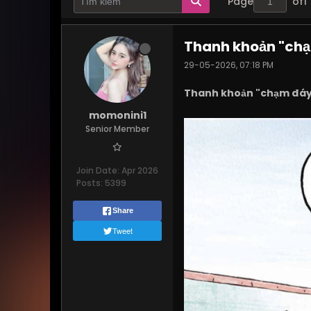
Page
of
1
Thanh khoản "chạ
29-05-2026, 07:18 PM
Thanh khoản "chạm đáy"
momonini1
Senior Member
Join Date:
Apr 2026
Posts:
5399
Share
Tweet