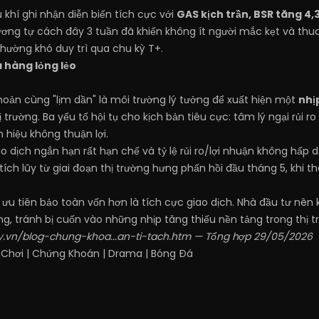
 khí ghi nhận diễn biến tích cực với
GAS kịch trần, BSR tăng 4,
tương tự cách đây 3 tuần đã khiến không ít người mắc kẹt và thua
hường khó duy trì qua chu kỳ T+.
a hàng lỏng lẻo
hoản cùng "lịm dần" là môi trường lý tưởng để xuất hiện một
nhị
 trường. Ba yếu tố hội tụ cho kịch bản tiêu cực: tâm lý ngại rủi r
 hiệu không thuận lợi.
o dịch ngắn hạn rất hạn chế và tỷ lệ rủi ro/lợi nhuận không hấp d
tích lũy từ giai đoạn thị trường hưng phấn hồi đầu tháng 5, khi
 ưu tiên bảo toàn vốn hơn là tích cực giao dịch. Nhà đầu tư nên
ọng, tránh bị cuốn vào những nhịp tăng thiếu nền tảng trong thị 
.vn/blog-chung-khoa...an-ti-tach.htm
— Tổng hợp 29/05/2026
 Chơi
|
Chứng Khoán
|
Drama
|
Bóng Đá