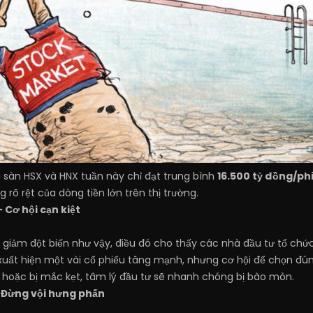
sàn HSX và HNX tuần này chỉ đạt trung bình
16.500 tỷ đồng/ph
 rõ rệt của dòng tiền lớn trên thị trường.
 Cơ hội cạn kiệt
t giảm đột biến như vậy, điều đó cho thấy các nhà đầu tư tổ chứ
xuất hiện một vài cổ phiếu tăng mạnh, nhưng cơ hội để chọn đúng
p" hoặc bị mắc kẹt, tâm lý đầu tư sẽ nhanh chóng bị bào mòn.
 Đừng vội hưng phấn