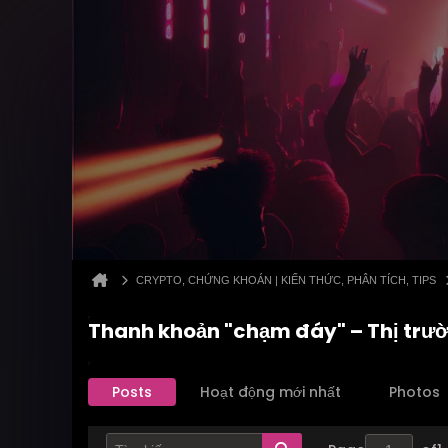
CRYPTO, CHỨNG KHOÁN | KIẾN THỨC, PHÂN TÍCH, TIPS
Thanh khoản "chạm đáy" – Thị trườ
Posts
Hoạt động mới nhất
Photos