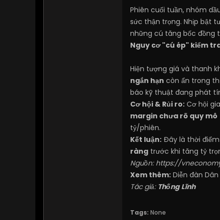
Phiên cuối tuần, nhóm dầu
sức thận trọng. Nhịp bật 
những cú tăng bốc đồng t
Nguy cơ "cú ép" kiểm tr
Hiện tượng giá và thanh k
ngắn hạn
còn ẩn trong thị
báo kỹ thuật đang phát tín
Cơ hội & Rủi ro:
Cơ hội gia
margin chưa rõ quy mô
tỷ/phiên.
Kết luận:
Đây là thời điểm
ràng
trước khi tăng tỷ tr
Nguồn:
https://vneconomy
Xem thêm:
Diễn đàn Dân
Tác giả:
Thống Lĩnh
Tags:
None