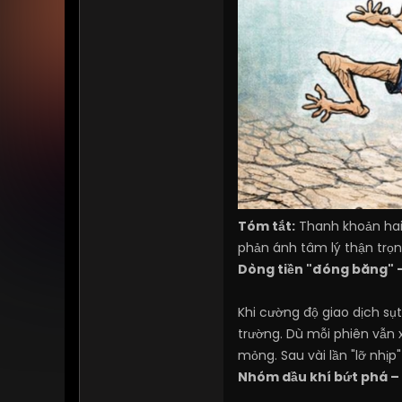
Tóm tắt:
Thanh khoản hai 
phản ánh tâm lý thận trọng
Dòng tiền "đóng băng" –
Khi cường độ giao dịch sụ
trường. Dù mỗi phiên vẫn 
mỏng. Sau vài lần "lỡ nhị
Nhóm dầu khí bứt phá –