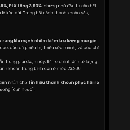
39%, PLX tăng 3,93%
, nhưng nhà đầu tư cần hết
 lỗ kéo dài. Trong bối cảnh thanh khoản yếu,
p rung lắc mạnh nhằm kiểm tra lượng margin
o cao, các cổ phiếu trụ thiếu sức mạnh, và các chỉ
ẫn trong giai đoạn này. Rủi ro chính đến từ lượng
 thanh khoản trung bình còn ở mức 23.200
 kiên nhẫn chờ
tín hiệu thanh khoản phục hồi rõ
trường "cạn nước".