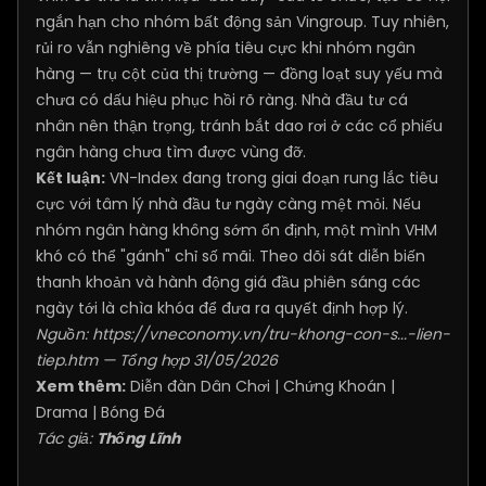
ngắn hạn cho nhóm bất động sản Vingroup. Tuy nhiên,
rủi ro vẫn nghiêng về phía tiêu cực khi nhóm ngân
hàng — trụ cột của thị trường — đồng loạt suy yếu mà
chưa có dấu hiệu phục hồi rõ ràng. Nhà đầu tư cá
nhân nên thận trọng, tránh bắt dao rơi ở các cổ phiếu
ngân hàng chưa tìm được vùng đỡ.
Kết luận:
VN-Index đang trong giai đoạn rung lắc tiêu
cực với tâm lý nhà đầu tư ngày càng mệt mỏi. Nếu
nhóm ngân hàng không sớm ổn định, một mình VHM
khó có thể "gánh" chỉ số mãi. Theo dõi sát diễn biến
thanh khoản và hành động giá đầu phiên sáng các
ngày tới là chìa khóa để đưa ra quyết định hợp lý.
Nguồn:
https://vneconomy.vn/tru-khong-con-s...-lien-
tiep.htm
— Tổng hợp 31/05/2026
Xem thêm:
Diễn đàn Dân Chơi
|
Chứng Khoán
|
Drama
|
Bóng Đá
Tác giả:
Thống Lĩnh