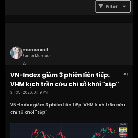
Filter
momonini1
Senior Member
Join Date:
Apr 2026
VN-Index giảm 3 phiên liên tiếp:
#1
Posts:
5399
VHM kịch trần cứu chỉ số khỏi "sập"
31-05-2026, 01:19 PM
VN-Index giảm 3 phiên liên tiếp: VHM kịch trần cứu
chỉ số khỏi "sập"