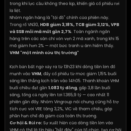
trong khi lực cầu không theo kịp, khiến giá cổ phiếu rơi
la liệt.
Nhóm ngân hàng là "tội đồ" chính của phiên này.
Trong rổ VN30,
HDB giảm 3,18%, TCB giảm 3,12%, VPB
và SSB mỗi mã mất gần 2,7%
. Toàn ngành ngân
hàng trên các sàn chỉ vỏn vẹn 2 mã xanh, trong khi 15
mã giảm hơn 2% — một bức tranh u ám hiếm thấy.
VHM "một mình cứu thị trường"
Kịch bản bất ngờ xảy ra từ 13h23 khi dòng tiền lớn đổ
mạnh vào
VHM
, đẩy cổ phiếu từ mức giảm 1,15% buổi
sáng lên thẳng kịch trần vào 14h05. Thanh khoản VHM
buổi chiều đạt gần
1.083 tỷ đồng
, gấp 3,8 lần buổi
sáng, tổng cả ngày lên tới 1.365,9 tỷ — cao nhất 11
phiên gần đây. Nhóm Vingroup nói chung cũng hỗ trợ
tích cực với VRE tăng 3,2%, VIC về tham chiếu, góp
phần hạn chế đà giảm của toàn thị trường.
Cơ hội & Rủi ro:
Sự xuất hiện của dòng tiền lớn vào
VHM có thể là tín hiệu "bắt đáy" của tổ chức, tạo cơ hội