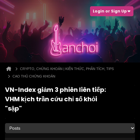
Login or Sign Up
CRYPTO, CHỨNG KHOÁN | KIẾN THỨC, PHÂN TÍCH, TIPS
CAO THỦ CHỨNG KHOÁN
VN-Index giảm 3 phiên liên tiếp:
VHM kịch trần cứu chỉ số khỏi
"sập"