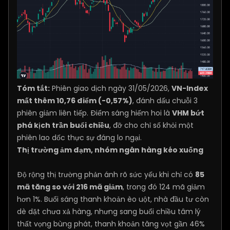
Tóm tắt:
Phiên giao dịch ngày 31/05/2026,
VN-Index
mất thêm 10,76 điểm (-0,57%)
, đánh dấu chuỗi 3
phiên giảm liên tiếp. Điểm sáng hiếm hoi là
VHM bứt
phá kịch trần buổi chiều
, đỡ cho chỉ số khỏi một
phiên lao dốc thực sự đáng lo ngại.
Thị trường ảm đạm, nhóm ngân hàng kéo xuống
Độ rộng thị trường phản ánh rõ sức yếu khi chỉ có
85
mã tăng so với 216 mã giảm
, trong đó 124 mã giảm
hơn 1%. Buổi sáng thanh khoản èo uột, nhà đầu tư còn
dè dặt chưa xả hàng, nhưng sang buổi chiều tâm lý
thất vọng bùng phát, thanh khoản tăng vọt gần 46%